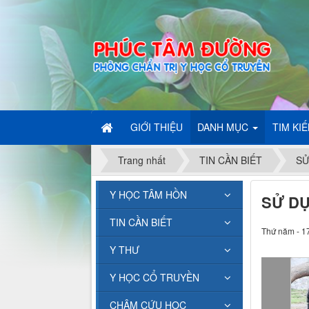
GIỚI THIỆU
DANH MỤC
TIM KI
Trang nhất
TIN CẦN BIẾT
SỬ
Y HỌC TÂM HỒN
SỬ DỤ
TIN CẦN BIẾT
Thứ năm - 1
Y THƯ
Y HỌC CỔ TRUYỀN
CHÂM CỨU HỌC