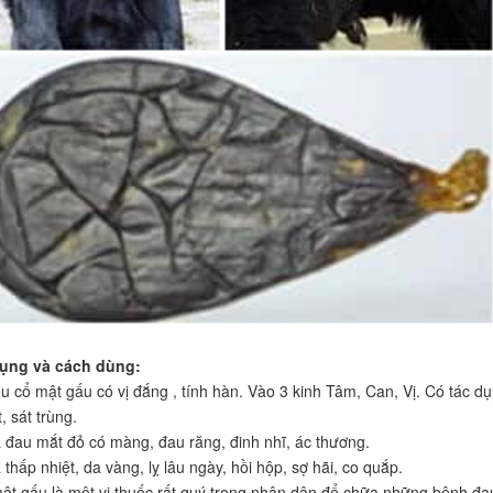
ụng và cách dùng:
iệu cổ mật gấu có vị đắng , tính hàn. Vào 3 kinh Tâm, Can, Vị. Có tác d
, sát trùng.
đau mắt đỏ có màng, đau răng, đinh nhĩ, ác thương.
hấp nhiệt, da vàng, lỵ lâu ngày, hồi hộp, sợ hãi, co quắp.
ật gấu là một vị thuốc rất quý trong nhân dân để chữa những bệnh đa