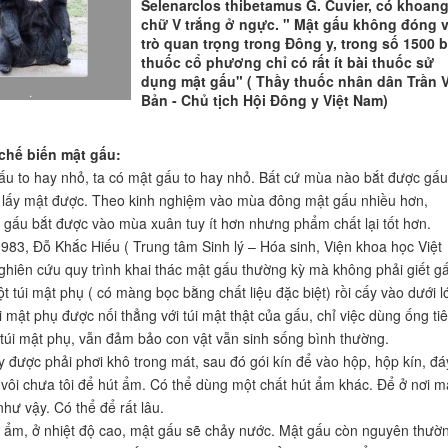
Selenarclos thibetamus G. Cuvier, có khoan
chữ V trắng ở ngực. " Mật gấu không đóng v
trò quan trọng trong Đông y, trong số 1500 b
thuốc cổ phương chỉ có rất ít bài thuốc sử
dụng mật gấu" ( Thầy thuốc nhân dân Trần 
.
Bản - Chủ tịch Hội Đông y Việt Nam)
 chế biến mật gấu:
ấu to hay nhỏ, ta có mật gấu to hay nhỏ. Bất cứ mùa nào bắt được gấu
 lấy mật được. Theo kinh nghiệm vào mùa đông mật gấu nhiều hơn,
gấu bắt được vào mùa xuân tuy ít hơn nhưng phẩm chất lại tốt hơn.
83, Đỗ Khắc Hiếu ( Trung tâm Sinh lý – Hóa sinh, Viện khoa học Việt
hiên cứu quy trình khai thác mật gấu thường kỳ mà không phải giết g
t túi mật phụ ( có màng bọc bằng chất liệu đặc biệt) rồi cấy vào dưới l
i mật phụ được nối thẳng với túi mật thật của gấu, chỉ việc dùng ống ti
 túi mật phụ, vẫn đảm bảo con vật vẫn sinh sống bình thường.
y được phải phơi khô trong mát, sau đó gói kín để vào hộp, hộp kín, đá
 vôi chưa tôi để hút ẩm. Có thể dùng một chất hút ẩm khác. Để ở nơi m
hư vậy. Có thể để rất lâu.
 ẩm, ở nhiệt độ cao, mật gấu sẽ chảy nước. Mật gấu còn nguyên thườ