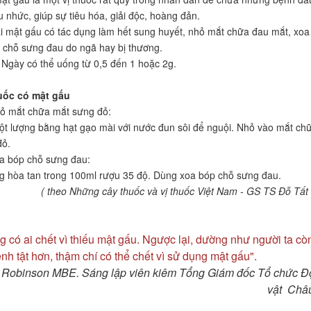
u nhức, giúp sự tiêu hóa, giải độc, hoàng đản.
 mật gấu có tác dụng làm hết sung huyết, nhỏ mắt chữa đau mắt, xoa
chỗ sưng đau do ngã hay bị thương.
 Ngày có thể uống từ 0,5 đến 1 hoặc 2g.
uốc có mật gấu
ỏ mắt chữa mắt sưng đỏ:
t lượng bằng hạt gạo mài với nước đun sôi để nguội. Nhỏ vào mắt ch
đỏ.
a bóp chỗ sưng đau:
g hòa tan trong 100ml rượu 35 độ. Dùng xoa bóp chỗ sưng đau.
( theo Những cây thuốc và vị thuốc Việt Nam - GS TS Đỗ Tất 
g có ai chết vì thiếu mật gấu. Ngược lại, dường như người ta cò
ệnh tật hơn, thậm chí có thể chết vì sử dụng mật gấu".
ll Robinson MBE. Sáng lập viên kiêm Tổng Giám đốc Tổ chức 
vật Châ