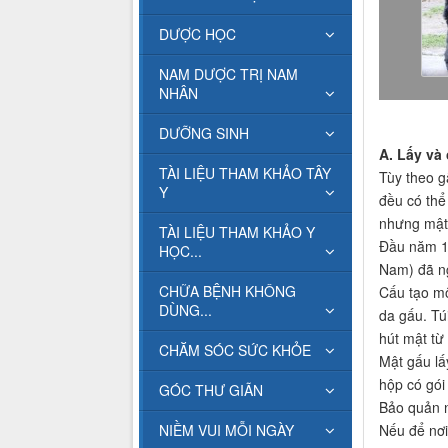
DƯỢC HỌC
NAM DƯỢC TRỊ NAM
NHÂN
DƯỠNG SINH
A. Lấy và
TÀI LIỆU THAM KHẢO TÂY
Tùy theo g
Y
đều có thể
nhưng mật 
TÀI LIỆU THAM KHẢO Y
Đầu năm 19
HỌC...
Nam) đã ng
CHỮA BỆNH KHÔNG
Cấu tạo mộ
DÙNG...
da gấu. Tú
hút mật từ
CHĂM SÓC SỨC KHỎE
Mật gấu lấ
hộp có gói
GÓC THƯ GIÃN
Bảo quản n
NIỀM VUI MỖI NGÀY
Nếu để nơi