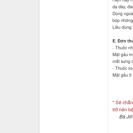
dạ dày, đa
Dùng ngoài
bóp những 
Liều dùng;
E. Đơn th
- Thuốc nh
Mật gấu mộ
mắt sưng 
- Thuốc xo
Mật gấu 5 
" Sẽ chẳn
trở nên b
Bà Ji