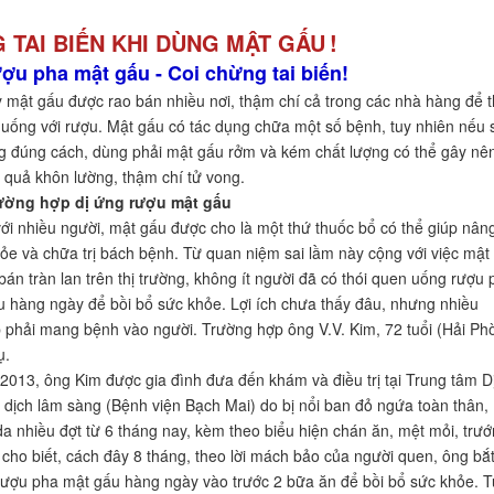
 TAI BIẾN KHI DÙNG MẬT GẤU
!
ợu pha mật gấu - Coi chừng tai biến!
t gấu được rao bán nhiều nơi, thậm chí cả trong các nhà hàng để 
uống với rượu. Mật gấu có tác dụng chữa một số bệnh, tuy nhiên nếu 
 đúng cách, dùng phải mật gấu rởm và kém chất lượng có thể gây nê
quả khôn lường, thậm chí tử vong.
ường hợp dị ứng rượu mật gấu
với nhiều người, mật gấu được cho là một thứ thuốc bổ có thể giúp nân
ỏe và chữa trị bách bệnh. Từ quan niệm sai lầm này cộng với việc mật
bán tràn lan trên thị trường, không ít người đã có thói quen uống rượu 
u hàng ngày để bồi bổ sức khỏe. Lợi ích chưa thấy đâu, nhưng nhiều
 phải mang bệnh vào người. Trường hợp ông V.V. Kim, 72 tuổi (Hải Ph
ụ.
2013, ông Kim được gia đình đưa đến khám và điều trị tại Trung tâm D
 dịch lâm sàng (Bệnh viện Bạch Mai) do bị nổi ban đỏ ngứa toàn thân,
da nhiều đợt từ 6 tháng nay, kèm theo biểu hiện chán ăn, mệt mỏi, trư
cho biết, cách đây 8 tháng, theo lời mách bảo của người quen, ông bắ
ượu pha mật gấu hàng ngày vào trước 2 bữa ăn để bồi bổ sức khỏe. T