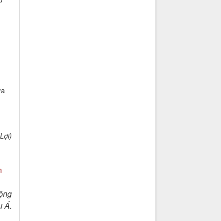
ữa
Lợi)
n
Động
u Á.