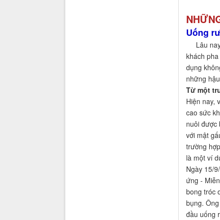
NHỮNG
Uống rư
Lâu nay mậ
khách pha 
dụng không
những hậu 
Từ một tr
Hiện nay, 
cao sức kh
nuôi được 
với mật gấ
trường hợp
là một ví d
Ngày 15/9/
ứng - Miễn
bong tróc 
bụng. Ông 
đầu uống r