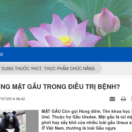
ẾM
 DỤNG THUỐC YHCT, THỰC PHẨM CHỨC NĂNG
NG MẬT GẤU TRONG ĐIỀU TRỊ BỆNH?
7/07/2014 08:42
MẬT GẤU Còn gọi Hùng đởm. Tên khoa học 
Ursi. Thuộc họ Gấu Ursdae. Mật gấu là túi m
phơi hay sấy khô của nhiều loài gấu Ursus s
Ở Việt Nam, thường là loài Gấu ngựa