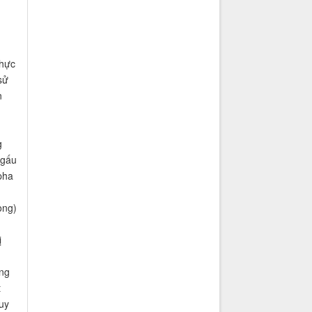
thực
sử
n
g
 gấu
pha
òng)
ị
ớng
t
uy