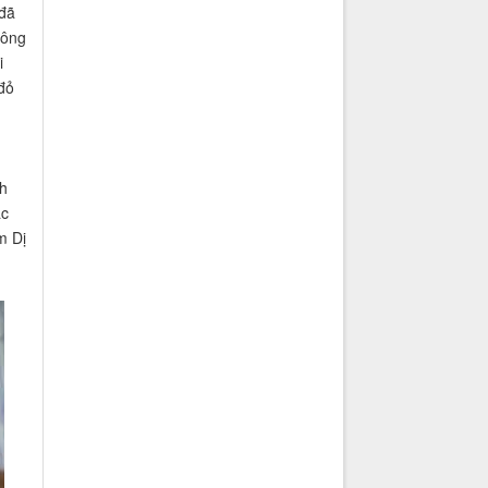
 đã
hông
i
đỏ
h
ác
m Dị