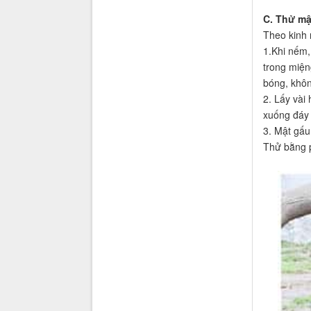
C. Thử mậ
Theo kinh 
1.Khi nếm,
trong miện
bóng, khôn
2. Lấy vài
xuống đáy b
3. Mật gấu
Thử bằng p