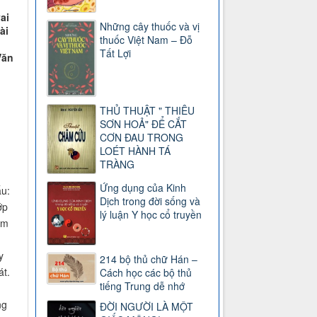
g
ai
Những cây thuốc và vị
ài
thuốc Việt Nam – Đỗ
Tất Lợi
Văn
THỦ THUẬT " THIÊU
SƠN HOẢ" ĐỂ CẮT
CƠN ĐAU TRONG
LOÉT HÀNH TÁ
TRÀNG
Ứng dụng của Kinh
ấu:
Dịch trong đời sống và
ớp
lý luận Y học cổ truyền
êm
y
214 bộ thủ chữ Hán –
át.
Cách học các bộ thủ
tiếng Trung dễ nhớ
ng
ĐỜI NGƯỜI LÀ MỘT