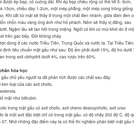
úi được ép bẹp, có cuống dài. Khi ép bẹp chiều rộng có thể tới 5- 6cm,
14-15cm, chiều dày 1-2cm, một mép phẳng, một mép cong trông giống
ao. Khi cắt túi mật sẽ thấy ở trong một chất đen nhánh, giữa đám đen c
lổn nhổn màu vàng óng ánh như hổ phách. Nếm sẽ thấy vị đắng, sau
 lưỡi. Ngậm lâu sẽ tan hết trong miệng. Ngửi có khi có mùi khói do ở mộ
ơi trên gác bếp. Đốt không cháy.
ợc dùng ở các nước Triều Tiên, Trung Quốc và nước ta. Tại Triều Tiên
ui định tiêu chuẩn mật gấu như sau: Độ ẩm phải dưới 15%, độ tro dưới
an trong axit clohydrit dưới 4%, cao rượu trên 60%.
phần hóa học
gấu chủ yếu người ta đã phân tích được các chất sau đây:
 kim loại của các axit cholic.
esterola.
tố mật như bilirubin.
olic trong mật gấu có axit cholic, axit cheno desoxycholic, axit urso
ic là một axit đặc biệt chỉ có trong mật gấu, có độ chảy 202 độ C, độ 
 07. Nhờ những đặc điểm này ta có thể thí nghiệm phân biệt mật gấu t