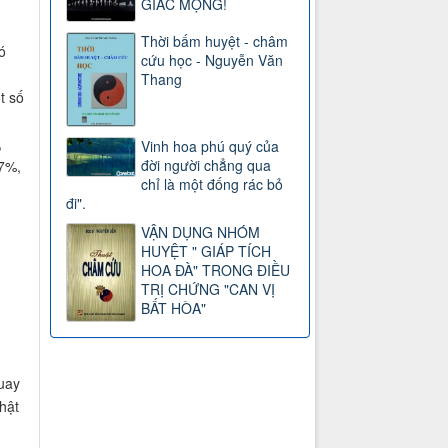
GIẤC MỘNG!
Thời bấm huyệt - châm
ó
cứu học - Nguyễn Văn
Thang
t số
,
Vinh hoa phú quý của
đời người chẳng qua
 7%,
chỉ là một đống rác bỏ
đi".
VẬN DỤNG NHÓM
HUYỆT " GIÁP TÍCH
HOA ĐÀ" TRONG ĐIỀU
TRỊ CHỨNG "CAN VỊ
BẤT HÒA"
quay
hật