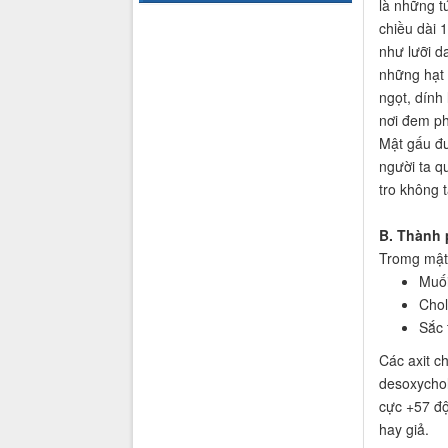
là những t
chiều dài 
như lưỡi d
những hạt 
ngọt, dính
nơi đem ph
Mật gấu đư
người ta q
tro không t
B. Thành 
Tromg mật 
Muối
Chol
Sắc 
Các axit ch
desoxychol
cực +57 độ
hay giả.