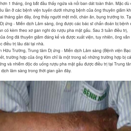
 hơn 1 tháng, ông bắt đầu thấy ngứa và nổi ban dát toàn thân. Mặc dù
hiều lần ở các bệnh viện tuyến dưới nhưng bệnh của ông thuyên giảm k
ai tháng gần đây, ông thấy người mệt mỏi, chán ăn, bụng trướng to. Tạ
Dị ứng - Miễn dịch Lâm sàng, ông được các bác sĩ chẩn đoán bị bệnh 
ân có kèm theo xơ gan nghi do rượu pha mật gấu. Sau 3 tuần điều trị,
của ông đã thuyên giảm đáng kể và được xuất viện, tuy nhiên, ông vẫn
c điều trị lâu dài tại nhà.
 Hữu Trường, Trung tâm Dị ứng - Miễn dịch Lâm sàng (Bệnh viện Bạc
iết, trường hợp của ông Kim chỉ là một trong số những trường hợp bị c
ị ứng và nhiễm độc do uống rượu pha mật gấu được điều trị tại Trung tâ
 dịch lâm sàng trong thời gian gần đây.