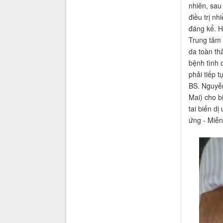
nhiên, sau
điều trị n
đáng kể. H
Trung tâm 
da toàn th
bệnh tình 
phải tiếp tụ
BS. Nguyễn
Mai) cho b
tai biến d
ứng - Miễn