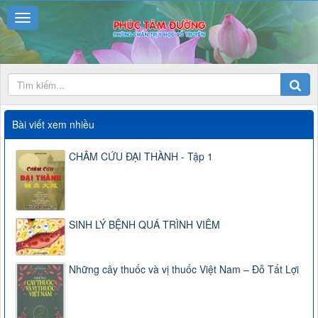
Bài viết xem nhiều
CHÂM CỨU ĐẠI THÀNH - Tập 1
SINH LÝ BỆNH QUÁ TRÌNH VIÊM
Những cây thuốc và vị thuốc Việt Nam – Đỗ Tất Lợi