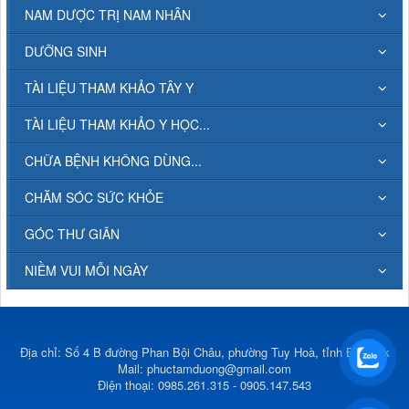
NAM DƯỢC TRỊ NAM NHÂN
DƯỠNG SINH
TÀI LIỆU THAM KHẢO TÂY Y
TÀI LIỆU THAM KHẢO Y HỌC...
CHỮA BỆNH KHÔNG DÙNG...
CHĂM SÓC SỨC KHỎE
GÓC THƯ GIÃN
NIỀM VUI MỖI NGÀY
Địa chỉ: Số 4 B đường Phan Bội Châu, phường Tuy Hoà, tỉnh Đắk Lắk
Mail:
phuctamduong@gmail.com
Điện thoại: 0985.261.315 - 0905.147.543