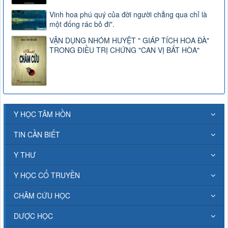
Vinh hoa phú quý của đời người chẳng qua chỉ là
một đống rác bỏ đi".
VẬN DỤNG NHÓM HUYỆT " GIÁP TÍCH HOA ĐÀ"
TRONG ĐIỀU TRỊ CHỨNG "CAN VỊ BẤT HÒA"
Y HỌC TÂM HỒN
TIN CẦN BIẾT
Y THƯ
Y HỌC CỔ TRUYỀN
CHÂM CỨU HỌC
DƯỢC HỌC