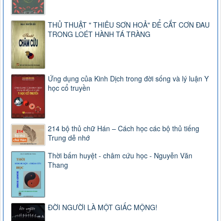
THỦ THUẬT " THIÊU SƠN HOẢ" ĐỂ CẮT CƠN ĐAU
TRONG LOÉT HÀNH TÁ TRÀNG
Ứng dụng của Kinh Dịch trong đời sống và lý luận Y
học cổ truyền
214 bộ thủ chữ Hán – Cách học các bộ thủ tiếng
Trung dễ nhớ
Thời bấm huyệt - châm cứu học - Nguyễn Văn
Thang
ĐỜI NGƯỜI LÀ MỘT GIẤC MỘNG!