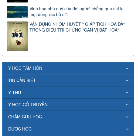
Vinh hoa phú quý của đời người chẳng qua chỉ là
một đống rác bỏ đi".
VẬN DỤNG NHÓM HUYỆT " GIÁP TÍCH HOA ĐÀ"
TRONG ĐIỀU TRỊ CHỨNG "CAN VỊ BẤT HÒA"
Y HỌC TÂM HỒN
TIN CẦN BIẾT
Y THƯ
Y HỌC CỔ TRUYỀN
CHÂM CỨU HỌC
DƯỢC HỌC