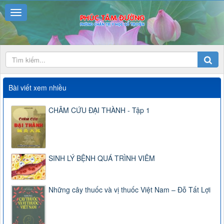
Bài viết xem nhiều
CHÂM CỨU ĐẠI THÀNH - Tập 1
SINH LÝ BỆNH QUÁ TRÌNH VIÊM
Những cây thuốc và vị thuốc Việt Nam – Đỗ Tất Lợi