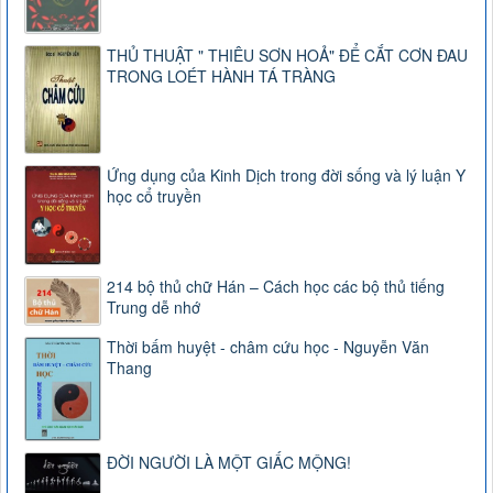
THỦ THUẬT " THIÊU SƠN HOẢ" ĐỂ CẮT CƠN ĐAU
TRONG LOÉT HÀNH TÁ TRÀNG
Ứng dụng của Kinh Dịch trong đời sống và lý luận Y
học cổ truyền
214 bộ thủ chữ Hán – Cách học các bộ thủ tiếng
Trung dễ nhớ
Thời bấm huyệt - châm cứu học - Nguyễn Văn
Thang
ĐỜI NGƯỜI LÀ MỘT GIẤC MỘNG!