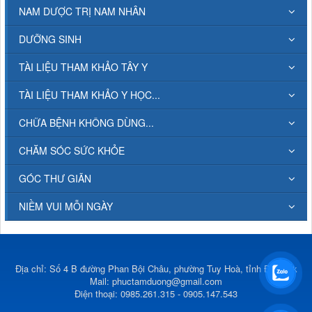
NAM DƯỢC TRỊ NAM NHÂN
DƯỠNG SINH
TÀI LIỆU THAM KHẢO TÂY Y
TÀI LIỆU THAM KHẢO Y HỌC...
CHỮA BỆNH KHÔNG DÙNG...
CHĂM SÓC SỨC KHỎE
GÓC THƯ GIÃN
NIỀM VUI MỖI NGÀY
Địa chỉ: Số 4 B đường Phan Bội Châu, phường Tuy Hoà, tỉnh Đắk Lắk
Mail:
phuctamduong@gmail.com
Điện thoại: 0985.261.315 - 0905.147.543