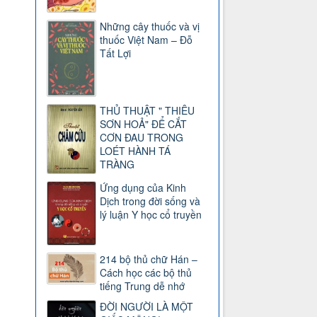
Những cây thuốc và vị
thuốc Việt Nam – Đỗ
Tất Lợi
THỦ THUẬT " THIÊU
SƠN HOẢ" ĐỂ CẮT
CƠN ĐAU TRONG
LOÉT HÀNH TÁ
TRÀNG
Ứng dụng của Kinh
Dịch trong đời sống và
lý luận Y học cổ truyền
214 bộ thủ chữ Hán –
Cách học các bộ thủ
tiếng Trung dễ nhớ
ĐỜI NGƯỜI LÀ MỘT