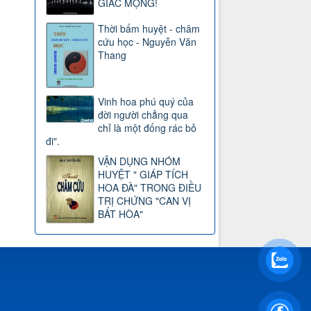
GIẤC MỘNG!
Thời bấm huyệt - châm
cứu học - Nguyễn Văn
Thang
Vinh hoa phú quý của
đời người chẳng qua
chỉ là một đống rác bỏ
đi".
VẬN DỤNG NHÓM
HUYỆT " GIÁP TÍCH
HOA ĐÀ" TRONG ĐIỀU
TRỊ CHỨNG "CAN VỊ
BẤT HÒA"