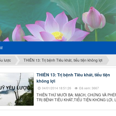
ẾM
ếu lược
THIÊN 13: Trị bệnh Tiêu khát, tiểu tiện không lợi
THIÊN 13: Trị bệnh Tiêu khát, tiểu tiện
không lợi
04/01/2014 18:51:26
Đã xem: 3667
THIÊN THỨ MƯỜI BA: MẠCH, CHỨNG VÀ PHÉ
TRỊ BỆNH TIÊU KHÁT,TIỂU TIỆN KHÔNG LỢI, 