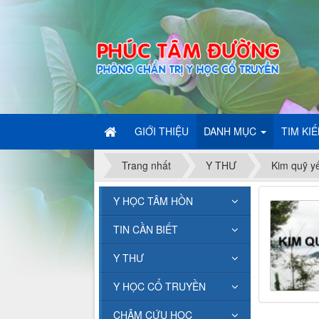
GIỚI THIỆU
DANH MỤC
TIM KI
Trang nhất
Y THƯ
Kim quỹ y
Y HỌC TÂM HỒN
TIN CẦN BIẾT
Y THƯ
Y HỌC CỔ TRUYỀN
CHÂM CỨU HỌC