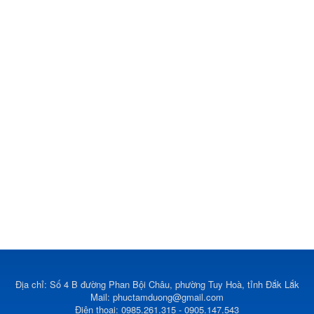
Địa chỉ: Số 4 B đường Phan Bội Châu, phường Tuy Hoà, tỉnh Đắk Lắk
Mail:
phuctamduong@gmail.com
Điện thoại: 0985.261.315 - 0905.147.543