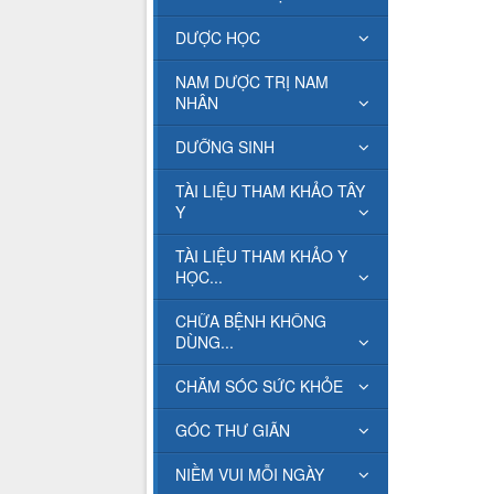
DƯỢC HỌC
NAM DƯỢC TRỊ NAM
NHÂN
DƯỠNG SINH
TÀI LIỆU THAM KHẢO TÂY
Y
TÀI LIỆU THAM KHẢO Y
HỌC...
CHỮA BỆNH KHÔNG
DÙNG...
CHĂM SÓC SỨC KHỎE
GÓC THƯ GIÃN
NIỀM VUI MỖI NGÀY