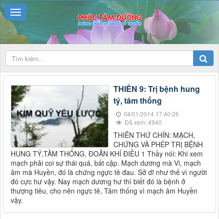
THIÊN 9: Trị bệnh hung
tý, tâm thống
04/01/2014 17:40:26
Đã xem: 4940
THIÊN THỨ CHÍN: MẠCH,
CHỨNG VÀ PHÉP TRỊ BỆNH
HUNG TÝ,TÂM THỐNG, ĐOẢN KHÍ ĐIỀU 1 Thầy nói: Khi xem
mạch phải coi sự thái quá, bất cập. Mạch dương mà Vi, mạch
âm mà Huyền, đó là chứng ngực tê đau. Sở dĩ như thế vì người
đó cực hư vậy. Nay mạch dương hư thì biết đó là bệnh ở
thượng tiêu, cho nên ngực tê, Tâm thống vì mạch âm Huyền
vậy.