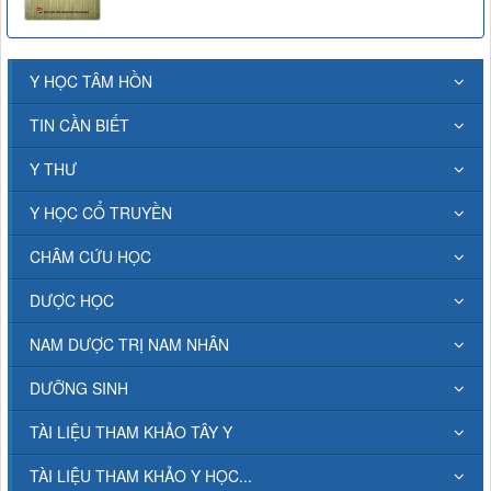
Y HỌC TÂM HỒN
TIN CẦN BIẾT
Y THƯ
Y HỌC CỔ TRUYỀN
CHÂM CỨU HỌC
DƯỢC HỌC
NAM DƯỢC TRỊ NAM NHÂN
DƯỠNG SINH
TÀI LIỆU THAM KHẢO TÂY Y
TÀI LIỆU THAM KHẢO Y HỌC...