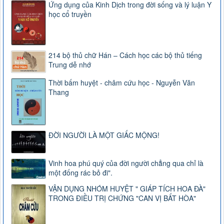
Ứng dụng của Kinh Dịch trong đời sống và lý luận Y
học cổ truyền
214 bộ thủ chữ Hán – Cách học các bộ thủ tiếng
Trung dễ nhớ
Thời bấm huyệt - châm cứu học - Nguyễn Văn
Thang
ĐỜI NGƯỜI LÀ MỘT GIẤC MỘNG!
Vinh hoa phú quý của đời người chẳng qua chỉ là
một đống rác bỏ đi".
VẬN DỤNG NHÓM HUYỆT " GIÁP TÍCH HOA ĐÀ"
TRONG ĐIỀU TRỊ CHỨNG "CAN VỊ BẤT HÒA"