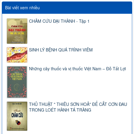
Bài viết xem nhiều
CHÂM CỨU ĐẠI THÀNH - Tập 1
SINH LÝ BỆNH QUÁ TRÌNH VIÊM
Những cây thuốc và vị thuốc Việt Nam – Đỗ Tất Lợi
THỦ THUẬT " THIÊU SƠN HOẢ" ĐỂ CẮT CƠN ĐAU
TRONG LOÉT HÀNH TÁ TRÀNG