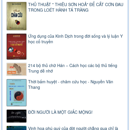
THỦ THUẬT " THIÊU SƠN HOẢ" ĐỂ CẮT CƠN ĐAU
TRONG LOÉT HÀNH TÁ TRÀNG
Ứng dụng của Kinh Dịch trong đời sống và lý luận Y
học cổ truyền
214 bộ thủ chữ Hán – Cách học các bộ thủ tiếng
Trung dễ nhớ
Thời bấm huyệt - châm cứu học - Nguyễn Văn
Thang
ĐỜI NGƯỜI LÀ MỘT GIẤC MỘNG!
Vinh hoa phú quý của đời người chẳng qua chỉ là