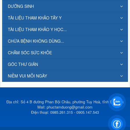
DƯỠNG SINH
TÀI LIỆU THAM KHẢO TÂY Y
TÀI LIỆU THAM KHẢO Y HỌC...
CHỮA BỆNH KHÔNG DÙNG...
CHĂM SÓC SỨC KHỎE
GÓC THƯ GIÃN
NIỀM VUI MỖI NGÀY
Địa chỉ: Số 4 B đường Phan Bội Châu, phường Tuy Hoà, tỉnh Đắk Lắk
Mail:
phuctamduong@gmail.com
Điện thoại: 0985.261.315 - 0905.147.543