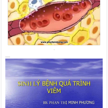
.
.....