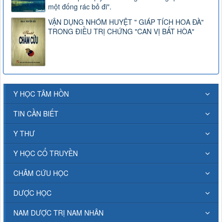
một đống rác bỏ đi".
VẬN DỤNG NHÓM HUYỆT " GIÁP TÍCH HOA ĐÀ"
TRONG ĐIỀU TRỊ CHỨNG "CAN VỊ BẤT HÒA"
Y HỌC TÂM HỒN
TIN CẦN BIẾT
Y THƯ
Y HỌC CỔ TRUYỀN
CHÂM CỨU HỌC
DƯỢC HỌC
NAM DƯỢC TRỊ NAM NHÂN