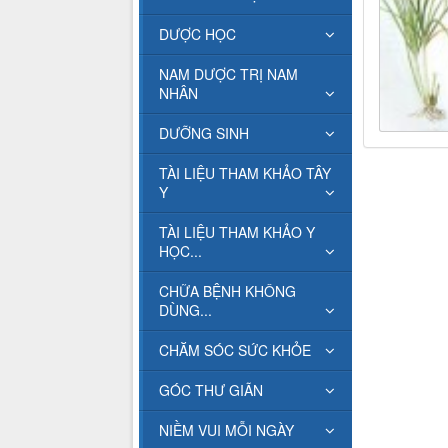
DƯỢC HỌC
NAM DƯỢC TRỊ NAM
NHÂN
DƯỠNG SINH
TÀI LIỆU THAM KHẢO TÂY
Y
TÀI LIỆU THAM KHẢO Y
HỌC...
CHỮA BỆNH KHÔNG
DÙNG...
CHĂM SÓC SỨC KHỎE
GÓC THƯ GIÃN
NIỀM VUI MỖI NGÀY