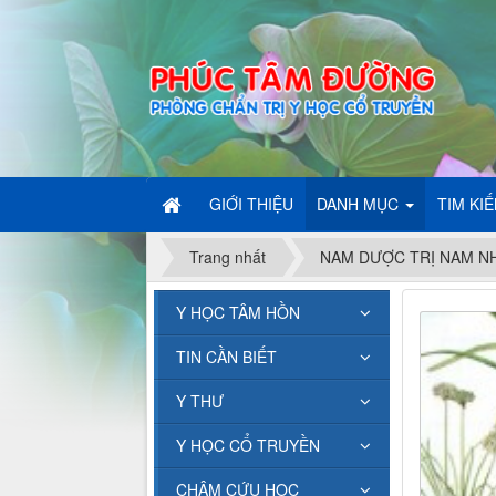
GIỚI THIỆU
DANH MỤC
TIM KI
Trang nhất
NAM DƯỢC TRỊ NAM N
Y HỌC TÂM HỒN
TIN CẦN BIẾT
Y THƯ
Y HỌC CỔ TRUYỀN
CHÂM CỨU HỌC