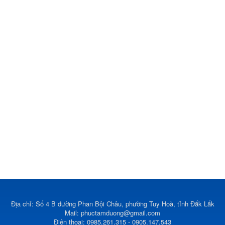
Địa chỉ: Số 4 B đường Phan Bội Châu, phường Tuy Hoà, tỉnh Đắk Lắk
Mail:
phuctamduong@gmail.com
Điện thoại: 0985.261.315 - 0905.147.543