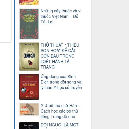
Những cây thuốc và vị
thuốc Việt Nam – Đỗ
Tất Lợi
THỦ THUẬT " THIÊU
SƠN HOẢ" ĐỂ CẮT
CƠN ĐAU TRONG
LOÉT HÀNH TÁ
TRÀNG
Ứng dụng của Kinh
Dịch trong đời sống và
lý luận Y học cổ truyền
214 bộ thủ chữ Hán –
Cách học các bộ thủ
tiếng Trung dễ nhớ
ĐỜI NGƯỜI LÀ MỘT