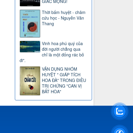
GIẤC MỘNG!
Thời bấm huyệt - châm
cứu học - Nguyễn Văn
Thang
Vinh hoa phú quý của
đời người chẳng qua
chỉ là một đống rác bỏ
đi".
VẬN DỤNG NHÓM
HUYỆT " GIÁP TÍCH
HOA ĐÀ" TRONG ĐIỀU
TRỊ CHỨNG "CAN VỊ
BẤT HÒA"