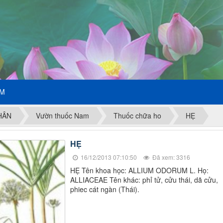
ẾM
HÂN
Vườn thuốc Nam
Thuốc chữa ho
HẸ
HẸ
16/12/2013 07:10:50
Đã xem: 3316
HẸ Tên khoa học: ALLIUM ODORUM L. Họ:
ALLIACEAE Tên khác: phỉ tử, cửu thái, dã cửu,
phiec cát ngàn (Thái).