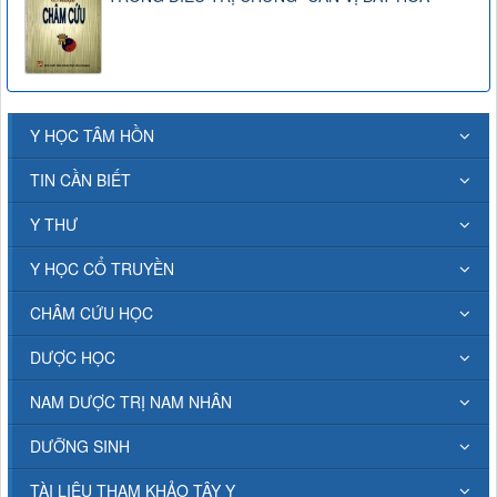
Y HỌC TÂM HỒN
TIN CẦN BIẾT
Y THƯ
Y HỌC CỔ TRUYỀN
CHÂM CỨU HỌC
DƯỢC HỌC
NAM DƯỢC TRỊ NAM NHÂN
DƯỠNG SINH
TÀI LIỆU THAM KHẢO TÂY Y