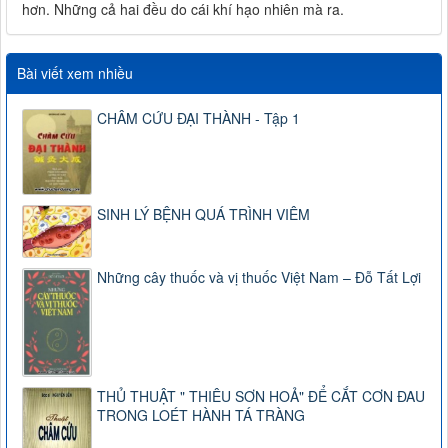
hơn. Những cả hai đều do cái khí hạo nhiên mà ra.
Bài viết xem nhiều
CHÂM CỨU ĐẠI THÀNH - Tập 1
SINH LÝ BỆNH QUÁ TRÌNH VIÊM
Những cây thuốc và vị thuốc Việt Nam – Đỗ Tất Lợi
THỦ THUẬT " THIÊU SƠN HOẢ" ĐỂ CẮT CƠN ĐAU
TRONG LOÉT HÀNH TÁ TRÀNG