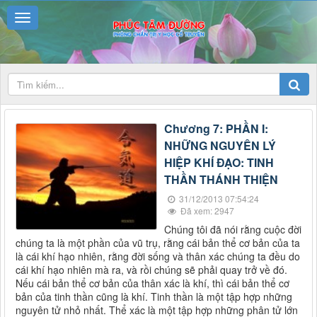
Chương 7: PHẦN I:
NHỮNG NGUYÊN LÝ
HIỆP KHÍ ĐẠO: TINH
THẦN THÁNH THIỆN
31/12/2013 07:54:24
Đã xem: 2947
Chúng tôi đã nói rằng cuộc đời
chúng ta là một phần của vũ trụ, rằng cái bản thể cơ bản của ta
là cái khí hạo nhiên, rằng đời sống và thân xác chúng ta đều do
cái khí hạo nhiên mà ra, và rồi chúng sẽ phải quay trở về đó.
Nếu cái bản thể cơ bản của thân xác là khí, thì cái bản thể cơ
bản của tinh thần cũng là khí. Tinh thần là một tập hợp những
nguyên tử nhỏ nhất. Thể xác là một tập hợp những phân tử lớn