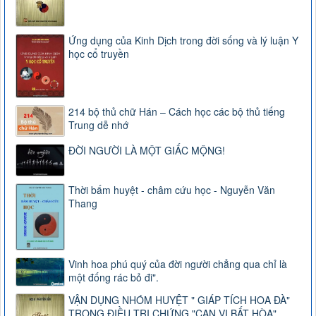
Ứng dụng của Kinh Dịch trong đời sống và lý luận Y
học cổ truyền
214 bộ thủ chữ Hán – Cách học các bộ thủ tiếng
Trung dễ nhớ
ĐỜI NGƯỜI LÀ MỘT GIẤC MỘNG!
Thời bấm huyệt - châm cứu học - Nguyễn Văn
Thang
Vinh hoa phú quý của đời người chẳng qua chỉ là
một đống rác bỏ đi".
VẬN DỤNG NHÓM HUYỆT " GIÁP TÍCH HOA ĐÀ"
TRONG ĐIỀU TRỊ CHỨNG "CAN VỊ BẤT HÒA"