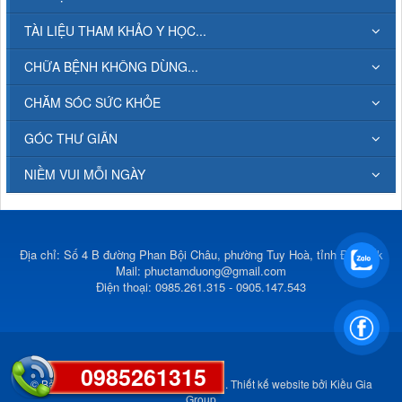
TÀI LIỆU THAM KHẢO Y HỌC...
CHỮA BỆNH KHÔNG DÙNG...
CHĂM SÓC SỨC KHỎE
GÓC THƯ GIÃN
NIỀM VUI MỖI NGÀY
Địa chỉ: Số 4 B đường Phan Bội Châu, phường Tuy Hoà, tỉnh Đắk Lắk
Mail:
phuctamduong@gmail.com
Điện thoại: 0985.261.315 - 0905.147.543
0985261315
© Bản quyền thuộc về
Phúc Tâm Đường
.
Thiết kế website
bởi
Kiều Gia
Group