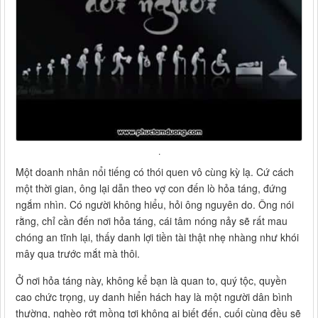
.
Một doanh nhân nổi tiếng có thói quen vô cùng kỳ lạ. Cứ cách
một thời gian, ông lại dẫn theo vợ con đến lò hỏa táng, đứng
ngắm nhìn. Có người không hiểu, hỏi ông nguyên do. Ông nói
rằng, chỉ cần đến nơi hỏa táng, cái tâm nóng nảy sẽ rất mau
chóng an tĩnh lại, thấy danh lợi tiền tài thật nhẹ nhàng như khói
mây qua trước mắt mà thôi.
Ở nơi hỏa táng này, không kể bạn là quan to, quý tộc, quyền
cao chức trọng, uy danh hiển hách hay là một người dân bình
thường, nghèo rớt mồng tơi không ai biết đến, cuối cùng đều sẽ