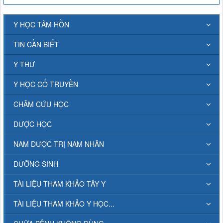
Y HỌC TÂM HỒN
TIN CẦN BIẾT
Y THƯ
Y HỌC CỔ TRUYỀN
CHÂM CỨU HỌC
DƯỢC HỌC
NAM DƯỢC TRỊ NAM NHÂN
DƯỠNG SINH
TÀI LIỆU THAM KHẢO TÂY Y
TÀI LIỆU THAM KHẢO Y HỌC...