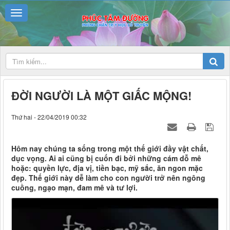
ĐỜI NGƯỜI LÀ MỘT GIẤC MỘNG!
Thứ hai - 22/04/2019 00:32
Hôm nay chúng ta sống trong một thế giới đầy vật chất,
dục vọng. Ai ai cũng bị cuốn đi bởi những cám dỗ mê
hoặc: quyền lực, địa vị, tiền bạc, mỹ sắc, ăn ngon mặc
đẹp. Thế giới này dễ làm cho con người trở nên ngông
cuồng, ngạo mạn, đam mê và tư lợi.