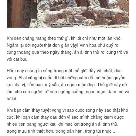
Khi đến chẳng mang theo thứ gì, khi đi chỉ như một làn khói.
Ngẫm lại đời người thật đơn giản vậy! Vinh hoa phú quý rồi
cũng thoáng qua theo ngày tháng, ân ái tình thù rồi cũng trở về
với cát bụi.
Hôm nay chúng ta sống trong một thế giới đầy vật chất, dục
vọng. Ai ai cũng bị cuốn đi bởi những cám dỗ mê hoặc: quyền
lực, địa vị, tiền bạc, mỹ sắc, ăn ngon mặc đẹp. Thế giới này dễ
làm cho con người trở nên ngông cuồng, ngạo mạn, đam mê và
tư lợi.
Khi bạn cảm thấy tuyệt vọng vì sao cuộc sống này sao thật khổ
cực, khi bạn cảm thấy đau đớn vì sao mình chẳng kiếm được
nhiều tiền bằng người kia, khi mắc kẹt trong ân ái tình thù,
trong mưu tính thiệt hơn, trong oán hận, trong tủi nhục...