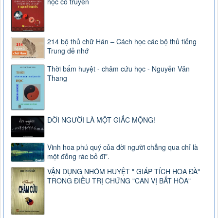
học cổ truyền
214 bộ thủ chữ Hán – Cách học các bộ thủ tiếng
Trung dễ nhớ
Thời bấm huyệt - châm cứu học - Nguyễn Văn
Thang
ĐỜI NGƯỜI LÀ MỘT GIẤC MỘNG!
Vinh hoa phú quý của đời người chẳng qua chỉ là
một đống rác bỏ đi".
VẬN DỤNG NHÓM HUYỆT " GIÁP TÍCH HOA ĐÀ"
TRONG ĐIỀU TRỊ CHỨNG "CAN VỊ BẤT HÒA"