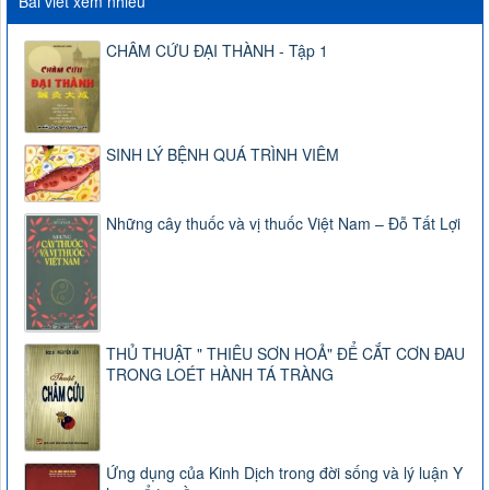
Bài viết xem nhiều
CHÂM CỨU ĐẠI THÀNH - Tập 1
SINH LÝ BỆNH QUÁ TRÌNH VIÊM
Những cây thuốc và vị thuốc Việt Nam – Đỗ Tất Lợi
THỦ THUẬT " THIÊU SƠN HOẢ" ĐỂ CẮT CƠN ĐAU
TRONG LOÉT HÀNH TÁ TRÀNG
Ứng dụng của Kinh Dịch trong đời sống và lý luận Y