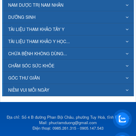
NAM DƯỢC TRỊ NAM NHÂN
DƯỠNG SINH
TÀI LIỆU THAM KHẢO TÂY Y
TÀI LIỆU THAM KHẢO Y HỌC...
CHỮA BỆNH KHÔNG DÙNG...
CHĂM SÓC SỨC KHỎE
GÓC THƯ GIÃN
NIỀM VUI MỖI NGÀY
Địa chỉ: Số 4 B đường Phan Bội Châu, phường Tuy Hoà, tỉnh Đắk Lắk
Mail:
phuctamduong@gmail.com
Điện thoại: 0985.261.315 - 0905.147.543