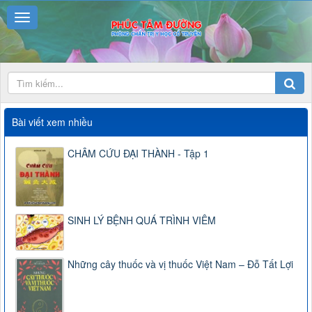
Bài viết xem nhiều
CHÂM CỨU ĐẠI THÀNH - Tập 1
SINH LÝ BỆNH QUÁ TRÌNH VIÊM
Những cây thuốc và vị thuốc Việt Nam – Đỗ Tất Lợi