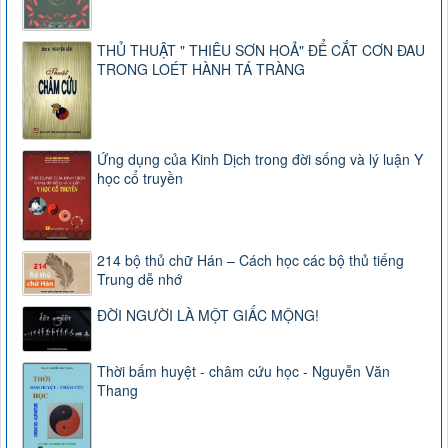
THỦ THUẬT " THIÊU SƠN HOẢ" ĐỂ CẮT CƠN ĐAU
TRONG LOÉT HÀNH TÁ TRÀNG
Ứng dụng của Kinh Dịch trong đời sống và lý luận Y
học cổ truyền
214 bộ thủ chữ Hán – Cách học các bộ thủ tiếng
Trung dễ nhớ
ĐỜI NGƯỜI LÀ MỘT GIẤC MỘNG!
Thời bấm huyệt - châm cứu học - Nguyễn Văn
Thang