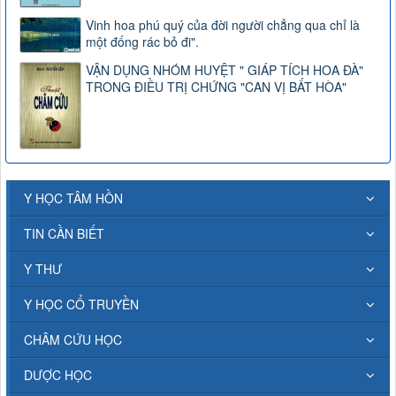
Vinh hoa phú quý của đời người chẳng qua chỉ là
một đống rác bỏ đi".
VẬN DỤNG NHÓM HUYỆT " GIÁP TÍCH HOA ĐÀ"
TRONG ĐIỀU TRỊ CHỨNG "CAN VỊ BẤT HÒA"
Y HỌC TÂM HỒN
TIN CẦN BIẾT
Y THƯ
Y HỌC CỔ TRUYỀN
CHÂM CỨU HỌC
DƯỢC HỌC