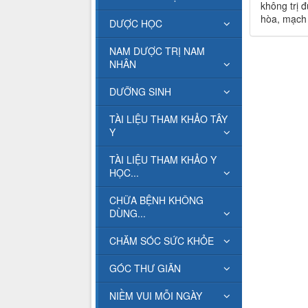
không trị đ
hòa, mạch 
DƯỢC HỌC
NAM DƯỢC TRỊ NAM
NHÂN
DƯỠNG SINH
TÀI LIỆU THAM KHẢO TÂY
Y
TÀI LIỆU THAM KHẢO Y
HỌC...
CHỮA BỆNH KHÔNG
DÙNG...
CHĂM SÓC SỨC KHỎE
GÓC THƯ GIÃN
NIỀM VUI MỖI NGÀY