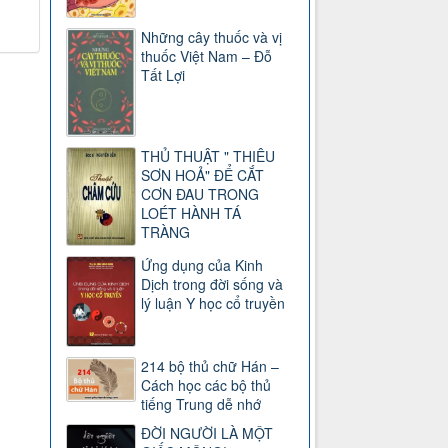
Những cây thuốc và vị
thuốc Việt Nam – Đỗ
Tất Lợi
THỦ THUẬT " THIÊU
SƠN HOẢ" ĐỂ CẮT
CƠN ĐAU TRONG
LOÉT HÀNH TÁ
TRÀNG
Ứng dụng của Kinh
Dịch trong đời sống và
lý luận Y học cổ truyền
214 bộ thủ chữ Hán –
Cách học các bộ thủ
tiếng Trung dễ nhớ
ĐỜI NGƯỜI LÀ MỘT