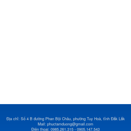
Địa chỉ: Số 4 B đường Phan Bội Châu, phường Tuy Hoà, tỉnh Đắk Lắk
Mail:
phuctamduong@gmail.com
Điện thoại: 0985.261.315 - 0905.147.543