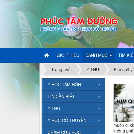
GIỚI THIỆU
DANH MỤC
TIM KI
Trang nhất
Y THƯ
Kim quỹ y
Y HỌC TÂM HỒN
TIN CẦN BIẾT
Y THƯ
Y HỌC CỔ TRUYỀN
muốn đi kh
không phải
CHÂM CỨU HỌC