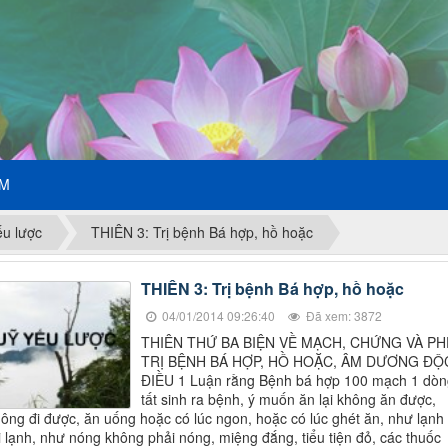
ẾM
ếu lược
THIÊN 3: Trị bệnh Bá hợp, hồ hoặc
THIÊN 3: Trị bệnh Bá hợp, hồ hoặc
04/01/2014 09:26:40
Đã xem: 3872
THIÊN THỨ BA BIỆN VỀ MẠCH, CHỨNG VÀ PH
TRỊ BỆNH BÁ HỢP, HỒ HOẶC, ÂM DƯƠNG ĐỘ
ĐIỀU 1 Luận rằng Bệnh bá hợp 100 mạch 1 dòn
tất sinh ra bệnh, ý muốn ăn lại không ăn được,
ông đi được, ăn uống hoặc có lúc ngon, hoặc có lúc ghét ăn, như lạnh
 lạnh, như nóng không phải nóng, miệng đắng, tiểu tiện đỏ, các thuốc