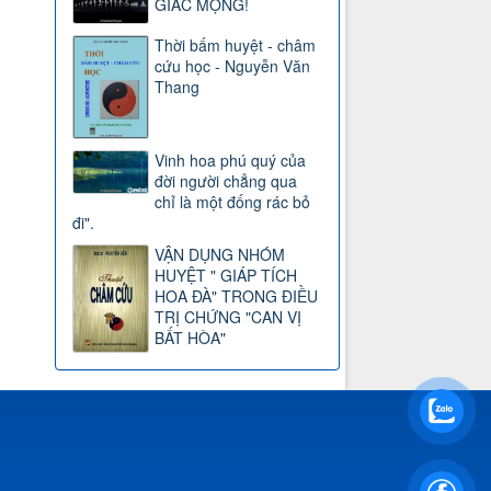
GIẤC MỘNG!
Thời bấm huyệt - châm
cứu học - Nguyễn Văn
Thang
Vinh hoa phú quý của
đời người chẳng qua
chỉ là một đống rác bỏ
đi".
VẬN DỤNG NHÓM
HUYỆT " GIÁP TÍCH
HOA ĐÀ" TRONG ĐIỀU
TRỊ CHỨNG "CAN VỊ
BẤT HÒA"