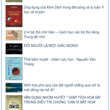
Ứng dụng của Kinh Dịch trong đời sống và lý luận Y
học cổ truyền
214 bộ thủ chữ Hán – Cách học các bộ thủ tiếng
Trung dễ nhớ
ĐỜI NGƯỜI LÀ MỘT GIẤC MỘNG!
Thời bấm huyệt - châm cứu học - Nguyễn Văn
Thang
Vinh hoa phú quý của đời người chẳng qua chỉ là
một đống rác bỏ đi".
VẬN DỤNG NHÓM HUYỆT " GIÁP TÍCH HOA ĐÀ"
TRONG ĐIỀU TRỊ CHỨNG "CAN VỊ BẤT HÒA"