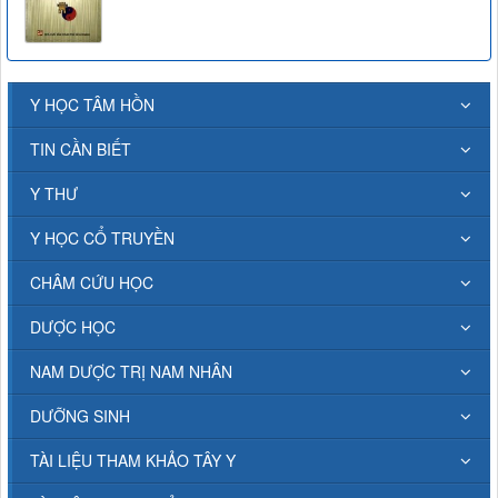
Y HỌC TÂM HỒN
TIN CẦN BIẾT
Y THƯ
Y HỌC CỔ TRUYỀN
CHÂM CỨU HỌC
DƯỢC HỌC
NAM DƯỢC TRỊ NAM NHÂN
DƯỠNG SINH
TÀI LIỆU THAM KHẢO TÂY Y