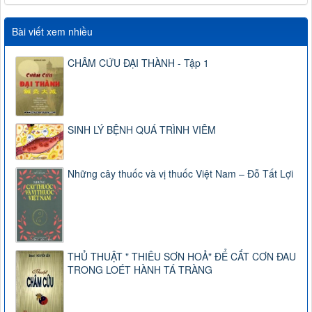
Bài viết xem nhiều
CHÂM CỨU ĐẠI THÀNH - Tập 1
SINH LÝ BỆNH QUÁ TRÌNH VIÊM
Những cây thuốc và vị thuốc Việt Nam – Đỗ Tất Lợi
THỦ THUẬT " THIÊU SƠN HOẢ" ĐỂ CẮT CƠN ĐAU
TRONG LOÉT HÀNH TÁ TRÀNG