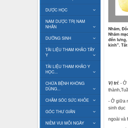
DƯỢC HỌC
NAM DƯỢC TRỊ NAM
NHÂN
Nhâm, Đốc
Nhâm mạch
DƯỠNG SINH
đến lưng,
kinh". Tất
TÀI LIỆU THAM KHẢO TÂY
Y
TÀI LIỆU THAM KHẢO Y
HỌC...
CHỮA BỆNH KHÔNG
Vị trí
: - 
DÙNG...
thàn
h,Tuầ
CHĂM SÓC SỨC KHỎE
- Ở giữa 
sinh dục
GÓC THƯ GIÃN
ngoài và 
NIỀM VUI MỖI NGÀY