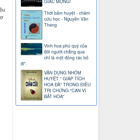
GIẤC MỘNG!
iệu
Thời bấm huyệt - châm
cơ
cứu học - Nguyễn Văn
Thang
Vinh hoa phú quý của
đời người chẳng qua
chỉ là một đống rác bỏ
đi".
VẬN DỤNG NHÓM
HUYỆT " GIÁP TÍCH
HOA ĐÀ" TRONG ĐIỀU
TRỊ CHỨNG "CAN VỊ
BẤT HÒA"