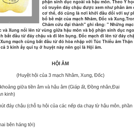
phận sinh dục ngoài và hậu môn. Theo Y họ
cổ truyền đáy chậu được xem như phần âm 
cơ thể, đó cũng là nơi khởi đầu đối với sự 
bố bề mặt của mạch Nhâm, Đốc và Xung.Tro
.
Châm cứu đại thành" ghi rằng: " Những mạ
 và Xung nổi lên từ vùng giữa hậu môn và bộ phận sinh dục ngo
 bắt đầu từ đáy chậu và đi lên bụng. Đốc mạch đi lên từ đáy ch
 Xung mạch cũng bắt đầu từ đó hòa nhập với Túc Thiếu âm Thận
 cả 3 kinh ấy qui tụ ở huyệt này nên gọi là Hội âm.
HỘI ÂM
(Huyệt hội của 3 mạch Nhâm, Xung, Đốc)
Ở khoảng giữa tiền âm và hậu âm (Giáp ất, Đ
ồng nhân,Đại
n kinh)
nút đáy chậu (chỗ tụ hội của các nếp da chạy từ hậu môn, phần
hai bên háng tới)