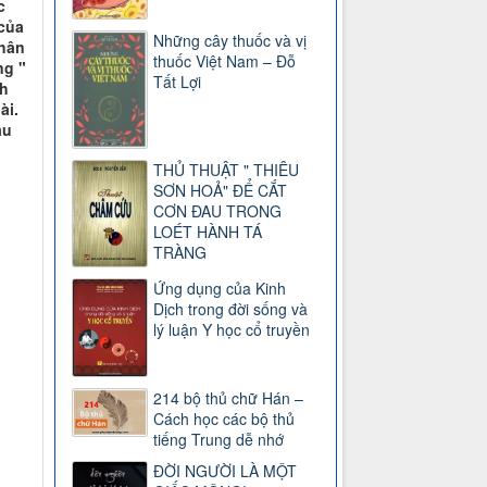
c
của
Những cây thuốc và vị
phân
thuốc Việt Nam – Đỗ
ng "
Tất Lợi
ch
ài.
ậu
THỦ THUẬT " THIÊU
SƠN HOẢ" ĐỂ CẮT
CƠN ĐAU TRONG
LOÉT HÀNH TÁ
TRÀNG
Ứng dụng của Kinh
Dịch trong đời sống và
lý luận Y học cổ truyền
214 bộ thủ chữ Hán –
Cách học các bộ thủ
tiếng Trung dễ nhớ
ĐỜI NGƯỜI LÀ MỘT