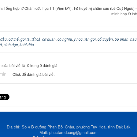
in:
Tổng hợp từ Châm cứu học T.1 (Viện ĐY), TĐ huyêt vị châm cứu (Lê Quý Ngưu) 
minh hoạ từ Int
 đầu
,
cơ thể
,
gọi là
,
tất cả
,
cơ quan
,
có nghĩa
,
y học
,
tên gọi
,
cổ truyền
,
bộ phận
,
hậu
ố
,
sinh dục
,
khởi đầu
 của bài viết là: 0 trong 0 đánh giá
Click để đánh giá bài viết
Địa chỉ: Số 4 B đường Phan Bội Châu, phường Tuy Hoà, tỉnh Đắk Lắk
Mail:
phuctamduong@gmail.com