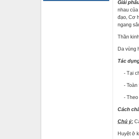
Giải phẩu
nhau của 
đạo, Cơ h
ngang sâ
Thần kinh
Da vùng 
Tác dụng
- Tại chỗ
- Toàn th
- Theo ki
Cách ch
Chú ý:
Cả
Huyệt ở k