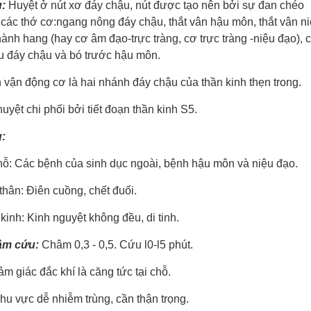
:
Huyệt ở nút xơ đáy chậu, nút được tạo nên bởi sự đan chéo
các thớ cơ:ngang nông đáy chậu, thắt vân hậu môn, thắt vân n
ành hang (hay cơ âm đạo-trực trà
ng, cơ trực tràng -niệu đ
ạo), 
u đáy chậu và
bó trước hậu môn.
 vận động cơ là hai nhánh đáy chậu của thần kinh thẹn trong.
huyệt ch
i phối bởi tiết đoạn thần kinh S5.
:
: Các bệnh của sinh dục ngoài, bệnh hậu môn và niệu đạo.
ân: Điên cuồng, chết đuối.
nh: Kinh nguyệt không đều, di tinh.
âm cứu:
Châm 0,3 - 0,5. Cứu l0-l5 phút.
m giác đắc khí
là căng tức tại chỗ.
hu vực dễ nhiễm trùng, cần thận trọng.