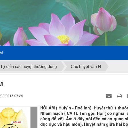
ẾM
Tự điển các huyệt thường dùng
Các huyệt vần H
M
/08/2015 07:29
HỘI ÂM ( Huìyìn - Roé Inn). Huyệt thứ 1 thuộ
Nhâm mạch ( CV 1). Tên gọi: Hội ( có nghĩa l
cùng đổ về). Âm ở đây nói đến cả cơ quan s
dục dục và hậu môn). Huyệt nằm giữa hai b