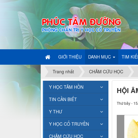
GIỚI THIỆU
DANH MỤC
TIM KI
Trang nhất
CHÂM CỨU HỌC
Y HỌC TÂM HỒN
HỘI Â
TIN CẦN BIẾT
Thứ bảy - 15
Y THƯ
Y HỌC CỔ TRUYỀN
CHÂM CỨU HỌC