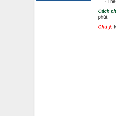
- Theo k
Cách c
phút.
Chú ý:
K