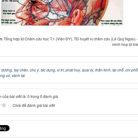
in:
Tổng hợp từ Châm cứu học T.1 (Viện ĐY), TĐ huyêt vị châm cứu (Lê Quý Ngưu) 
minh hoạ từ Int
i dương
,
tay chân
,
chú ý
,
tác dụng
,
vị trí
,
phát huy
,
quai bị
,
thần kinh
,
tại chỗ
,
chi phố
ộng cơ
,
vành tai
 của bài viết là: 0 trong 0 đánh giá
Click để đánh giá bài viết