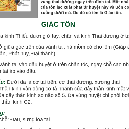
vùng thái dương ngay trên đỉnh tai. Một nh
của tôn lạc xuất phát từ huyệt này và uốn c
xuống dưới má. Do đó có tên là Giác tôn.
.
GIÁC TÔN
ủa kinh Thiếu dương ở tay, chân và kinh Thái dương ở t
Ở giữa góc trên của vành tai, há mồm có chỗ lõm (Giáp ấ
n, Phát huy, Đại thành)
 vành tai vào đầu huyệt ở trên chân tóc, ngay chỗ cao nh
 tai áp vào đầu.
ẫu:
Dưới da là cơ tai trên, cơ thái dương, xương thái
hần kinh vận động cơ là nhánh của dây thần kinh mặt 
a dây thần kinh sọ não số 5. Da vùng huyệt chi phối bơi
n thần kinh C2.
g:
ỗ: Đau, sưng loa tai.