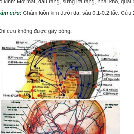
inh: Mờ mắt, đau răng, sưng lợi răng, nhai khó, quai b
hâm cứu:
Châm luồn kim dưới da, sâu 0,1-0,2 tấc. Cứu 
hi cứu không được gây bỏng.