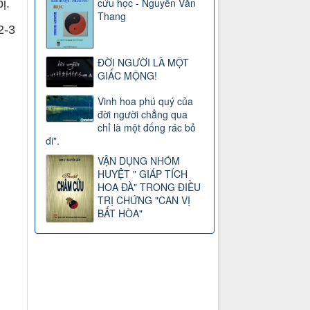
cứu học - Nguyễn Văn
ị.
Thang
2-3
ĐỜI NGƯỜI LÀ MỘT
GIẤC MỘNG!
Vinh hoa phú quý của
đời người chẳng qua
chỉ là một đống rác bỏ
đi".
VẬN DỤNG NHÓM
HUYỆT " GIÁP TÍCH
HOA ĐÀ" TRONG ĐIỀU
TRỊ CHỨNG "CAN VỊ
BẤT HÒA"