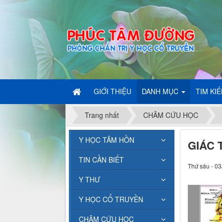
GIỚI THIỆU
DANH MỤC
TIM KI
Trang nhất
CHÂM CỨU HỌC
Y HỌC TÂM HỒN
GIÁC 
TIN CẦN BIẾT
Thứ sáu - 03
Y THƯ
Y HỌC CỔ TRUYỀN
CHÂM CỨU HỌC