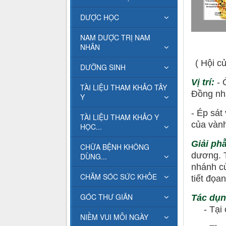
DƯỢC HỌC
NAM DƯỢC TRỊ NAM
NHÂN
( Hội c
DƯỠNG SINH
Vị trí:
- 
TÀI LIỆU THAM KHẢO TÂY
Đồng nhâ
Y
- Ép sát
TÀI LIỆU THAM KHẢO Y
của vành
HỌC...
Giải ph
CHỮA BỆNH KHÔNG
dương. T
DÙNG...
nhánh củ
CHĂM SÓC SỨC KHỎE
tiết đọa
GÓC THƯ GIÃN
Tác dụn
- Tại ch
NIỀM VUI MỖI NGÀY