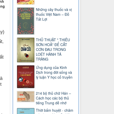
ánh
ong
Những cây thuốc và vị
thuốc Việt Nam – Đỗ
Tất Lợi
ay)
THỦ THUẬT " THIÊU
t,
SƠN HOẢ" ĐỂ CẮT
CƠN ĐAU TRONG
LOÉT HÀNH TÁ
ất
TRÀNG
Ứng dụng của Kinh
Dịch trong đời sống và
lý luận Y học cổ truyền
và
t
214 bộ thủ chữ Hán –
Cách học các bộ thủ
tiếng Trung dễ nhớ
Thời bấm huyệt - châm