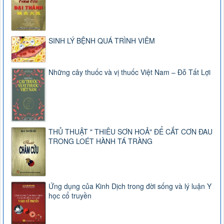
SINH LÝ BỆNH QUÁ TRÌNH VIÊM
Những cây thuốc và vị thuốc Việt Nam – Đỗ Tất Lợi
THỦ THUẬT " THIÊU SƠN HOẢ" ĐỂ CẮT CƠN ĐAU
TRONG LOÉT HÀNH TÁ TRÀNG
Ứng dụng của Kinh Dịch trong đời sống và lý luận Y
học cổ truyền