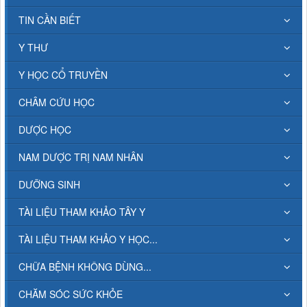
TIN CẦN BIẾT
Y THƯ
Y HỌC CỔ TRUYỀN
CHÂM CỨU HỌC
DƯỢC HỌC
NAM DƯỢC TRỊ NAM NHÂN
DƯỠNG SINH
TÀI LIỆU THAM KHẢO TÂY Y
TÀI LIỆU THAM KHẢO Y HỌC...
CHỮA BỆNH KHÔNG DÙNG...
CHĂM SÓC SỨC KHỎE