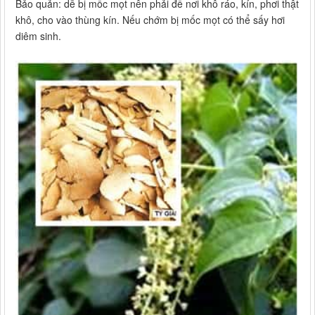
Bảo quản: dễ bị mốc mọt nên phải để nơi khô ráo, kín, phơi thật
khô, cho vào thùng kín. Nếu chớm bị mốc mọt có thể sấy hơi
diêm sinh.