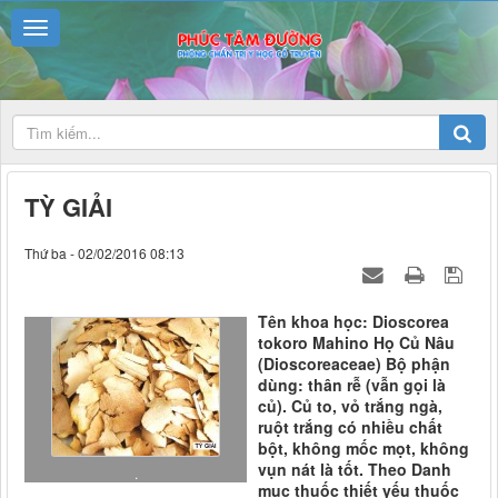
TỲ GIẢI
Thứ ba - 02/02/2016 08:13
Tên khoa học: Dioscorea
tokoro Mahino Họ Củ Nâu
(Dioscoreaceae) Bộ phận
dùng: thân rễ (vẫn gọi là
củ). Củ to, vỏ trắng ngà,
ruột trắng có nhiều chất
bột, không mốc mọt, không
vụn nát là tốt. Theo Danh
.
mục thuốc thiết yếu thuốc