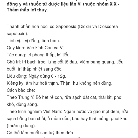
đông y và thuốc từ dược liệu lần VI thuộc nhóm XIX -
Thẩm thấp lợi thủy.
Thành phần hoá học: có Saponosid (Dioxin và Dioscorea
sapotoxin).
Tính vị: vị đắng, tính bình.
Quy kinh: Vào kinh Can và Vị.
Tác dụng: trị phong thấp, lợi tiểu.
Chủ trị: trị bạch trọc, lưng cốt tê đau, Viêm bàng quang, tiểu
buốt, trị thấp nhiệt sang độc.
Liều dùng: Ngày dùng 6 - 12g.
Kiêng ky: âm hư hoả thịnh, Thận hư không nên dùng.
Cách bào chế:
Theo Trung Y: Bỏ hết rễ con, rửa sạch đất cát, thái lát, phơi
khô, dùng sống.
Theo kinh nghiệm Việt Nam: Ngâm nước vo gạo một đêm, rửa
sạch bằng bàn chải, ủ mềm đều, bào hay thái mỏng, phơi khô
(thường dùng).
Có thể tẩm muối sao tuỳ theo đơn.