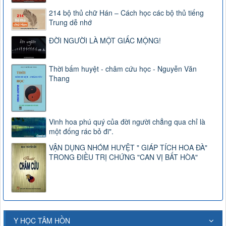
214 bộ thủ chữ Hán – Cách học các bộ thủ tiếng
Trung dễ nhớ
ĐỜI NGƯỜI LÀ MỘT GIẤC MỘNG!
Thời bấm huyệt - châm cứu học - Nguyễn Văn
Thang
Vinh hoa phú quý của đời người chẳng qua chỉ là
một đống rác bỏ đi".
VẬN DỤNG NHÓM HUYỆT " GIÁP TÍCH HOA ĐÀ"
TRONG ĐIỀU TRỊ CHỨNG "CAN VỊ BẤT HÒA"
Y HỌC TÂM HỒN