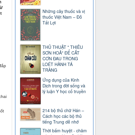
h
từ
Những cây thuốc và vị
t
thuốc Việt Nam – Đỗ
Tất Lợi
THỦ THUẬT " THIÊU
SƠN HOẢ" ĐỂ CẮT
CƠN ĐAU TRONG
LOÉT HÀNH TÁ
đắp
TRÀNG
Ứng dụng của Kinh
Dịch trong đời sống và
lý luận Y học cổ truyền
chai
214 bộ thủ chữ Hán –
ốt
Cách học các bộ thủ
g
tiếng Trung dễ nhớ
Thời bấm huyệt - châm