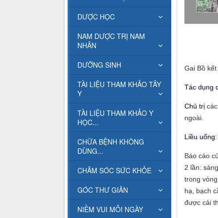
DƯỢC HỌC
NAM DƯỢC TRỊ NAM
NHÂN
DƯỠNG SINH
Gai Bồ kết 
TÀI LIỆU THAM KHẢO TÂY
Tác dụng d
Y
Chủ trị
các
TÀI LIỆU THAM KHẢO Y
ngoài.
HỌC...
Liều uống:
CHỮA BỆNH KHÔNG
DÙNG...
Báo cáo củ
2 lần: sáng
CHĂM SÓC SỨC KHỎE
trong vòng
GÓC THƯ GIÃN
hạ, bạch c
được cải t
NIỀM VUI MỖI NGÀY