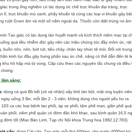
giác trong ống nghiệm có tác dụng ức chế trực khuẩn đại tràng, trực
n lî, trực khuẩn mủ xanh, phẩy khuẩn tả cùng các loại vi khuẩn gây bệ
g ruột Gram âm và một số nấm ngoài da. Thuốc còn diệt trùng roi âm
nin Tạo giác có tác dụng tán huyết mạnh và kích thích niêm mạc tại c
uống quá liều nhiễm độc gây nên các triệu chứng tức đầy mõm ức, rát
, buồn nôn, nôn, bứt rứt, tiêu chảy, chân tay nhức tê mỏi. Đối với trung
thần kinh lúc đầu gây hưng phấn sau ức chế, nặng có thể dẫn đến tê li
g khu hô hấp mà tử vong. Cấp cứu theo các nguyên tắc chung và điều t
u chứng.
 lâm sàng:
:
dùng cả quả Bồ kết (vỏ và nhân) sấy khô tán bột, mật ong luyện viên
 ngày uống 3 lần, mỗi lần 2 - 3 viên; không dùng cho người yếu ho ra
ị 103 ca các loại bệnh lao phổi, áp xe phổi, tâm phế mạn, giãn phế quả
uản phổi, viêm phế quản có đờm đặc khó khạc, sau bình quân 16,5 ng
ng đờm tốt (Mao Bản Linh, Tạp chí Nội khoa Trung hoa 1982,12:783).
ruột cấp:
dùng Cát căn, Tạo giác mỗi thứ 500mg, cho nước 4000ml bỏ