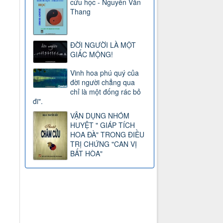
cứu học - Nguyễn Văn
Thang
ĐỜI NGƯỜI LÀ MỘT
GIẤC MỘNG!
Vinh hoa phú quý của
đời người chẳng qua
chỉ là một đống rác bỏ
đi".
VẬN DỤNG NHÓM
HUYỆT " GIÁP TÍCH
HOA ĐÀ" TRONG ĐIỀU
TRỊ CHỨNG "CAN VỊ
BẤT HÒA"