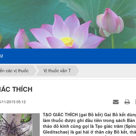
ẾM
ển các vị thuốc
Vị thuốc vần T
IÁC THÍCH
5/11/2015 05:12
TẠO GIÁC THÍCH (gai Bồ kết) Gai Bồ kết dùn
làm thuốc được ghi đầu tiên trong sách Bản
thảo đồ kinh cũng gọi là Tạo giác trâm (Spin
Gleditschae) là gai hái ở thân cây Bồ kết, thá