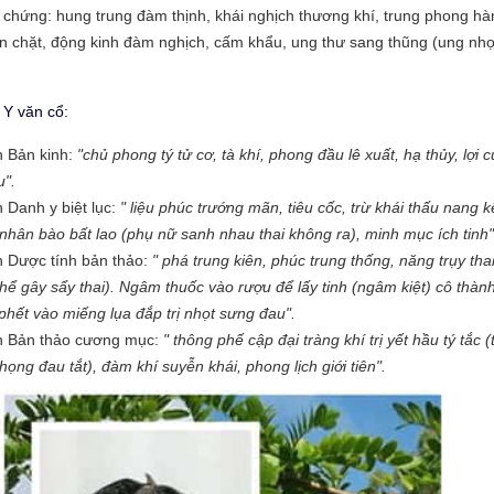
c chứng: hung trung đàm thịnh, khái nghịch thương khí, trung phong h
n chặt, động kinh đàm nghịch, cấm khẩu, ung thư sang thũng (ung nhọ
 Y văn cổ:
 Bản kinh:
"chủ phong tý tử cơ, tà khí, phong đầu lê xuất, hạ thủy, lợi 
u".
 Danh y biệt lục:
" liệu phúc trướng mãn, tiêu cốc, trừ khái thấu nang k
nhân bào bất lao (phụ nữ sanh nhau thai không ra), minh mục ích tinh"
 Dược tính bản thảo:
" phá trung kiên, phúc trung thống, năng trụy tha
thể gây sẩy thai). Ngâm thuốc vào rượu để lấy tinh (ngâm kiệt) cô thàn
phết vào miếng lụa đắp trị nhọt sưng đau".
h Bản thảo cương mục:
" thông phế cập đại tràng khí trị yết hầu tý tắc (t
họng đau tắt), đàm khí suyễn khái, phong lịch giới tiên".