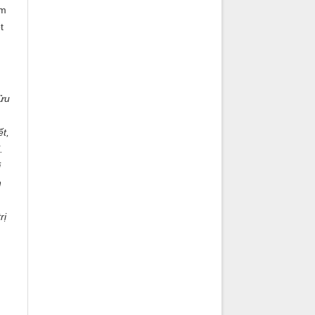
àm
t
cửu
ết,
.
i
h
rị