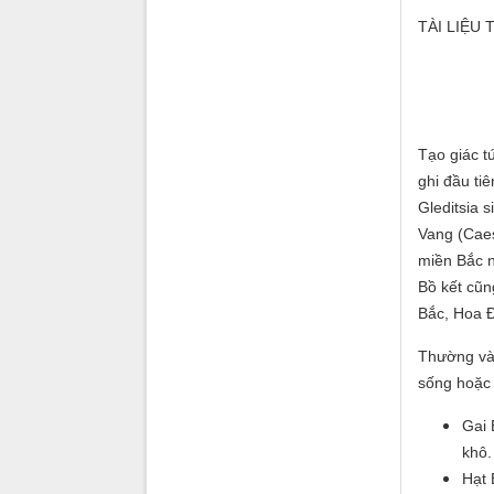
TÀI LIỆU
Tạo giác t
ghi đầu ti
Gleditsia 
Vang (Caes
miền Bắc n
Bồ kết cũn
Bắc, Hoa 
Thường vào
sống hoặc 
Gai 
khô.
Hạt 