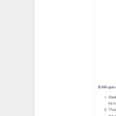
B.Kết quả 
Gled
hô h
Thuố
mà s