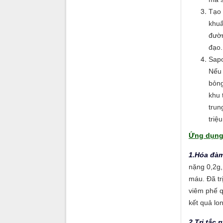
Tạo 
khuẩ
đườn
đạo.
Sapo
Nếu 
bỏng
khu 
trun
triệ
Ứng dụng
1.Hóa đàm
nặng 0,2g,
máu. Đã tr
viêm phế q
kết quả lo
2.Trị tắc 