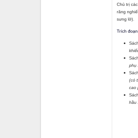
Chủ trị cá
răng nghiế
sưng lở).
Trích đoạn
Sách
khiế
Sách
phụ 
Sách
(có 
cao 
Sác
hầu 