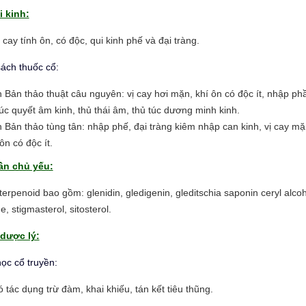
i kinh:
 cay tính ôn, có độc, qui kinh phế và đại tràng.
ách thuốc cổ:
 Bản thảo thuật câu nguyên: vị cay hơi mặn, khí ôn có độc ít, nhập ph
túc quyết âm kinh, thủ thái âm, thủ túc dương minh kinh.
 Bản thảo tùng tân: nhập phế, đại tràng kiêm nhập can kinh, vị cay m
 ôn có độc ít.
ần chủ yếu:
terpenoid bao gồm: glenidin, gledigenin, gleditschia saponin ceryl alcoh
 stigmasterol, sitosterol.
dược lý:
ọc cổ truyền:
 tác dụng trừ đàm, khai khiếu, tán kết tiêu thũng.