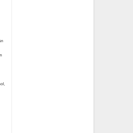
ần
ặn
ol,