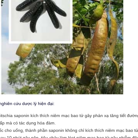
nghiên cứu dược lý hiện đại:
itschia saponin kích thích niêm mạc bao tử gây phản xạ tăng tiết đườn
ấp mà có tác dụng hóa đàm.
c cho uống, thành phần saponin không chỉ kích thích niêm mạc bao t
au 10 phút gây nôn, tiêu chảy làm lóet niêm mạc bao tử gây nhiễm độ