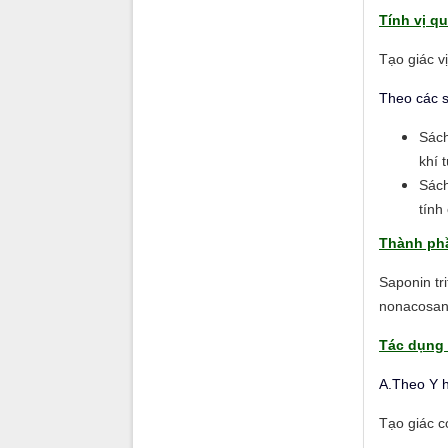
Tính vị qu
Tạo giác vị
Theo các s
Sách
khí 
Sách
tính
Thành ph
Saponin tri
nonacosane,
Tác dụng 
A.Theo Y h
Tạo giác có