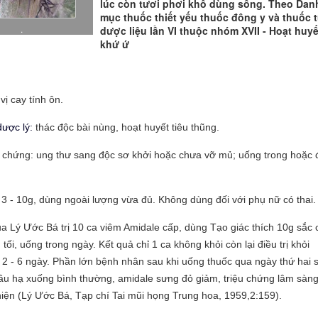
lúc còn tươi phơi khô dùng sống. Theo Dan
mục thuốc thiết yếu thuốc đông y và thuốc 
.
dược liệu lần VI thuộc nhóm XVII - Hoạt huyế
khứ ứ
vị cay tính ôn.
ược lý:
thác độc bài nùng, hoạt huyết tiêu thũng.
 chứng: ung thư sang độc sơ khởi hoặc chưa vỡ mủ; uống trong hoặc 
3 - 10g, dùng ngoài lượng vừa đủ. Không dùng đối với phụ nữ có thai.
a Lý Ước Bá trị 10 ca viêm Amidale cấp, dùng Tạo giác thích 10g sắc 
 tối, uống trong ngày. Kết quả chỉ 1 ca không khỏi còn lại điều trị khỏi
 2 - 6 ngày. Phần lớn bệnh nhân sau khi uống thuốc qua ngày thứ hai s
ầu hạ xuống bình thường, amidale sưng đỏ giảm, triệu chứng lâm sàn
hiện (Lý Ước Bá, Tạp chí Tai mũi họng Trung hoa, 1959,2:159).