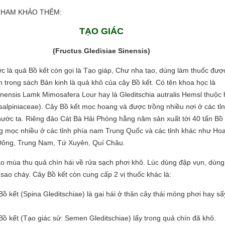
 THAM KHẢO THÊM:
TẠO GIÁC
(Fructus Gledisiae Sinensis)
ức là quả Bồ kết còn gọi là Tạo giáp, Chư nha tạo, dùng làm thuốc đượ
ên trong sách Bản kinh là quả khô của cây Bồ kết. Có tên khoa học là
sinensis Lamk Mimosafera Lour hay là Gleditschia autralis Hemsl thuộc 
alpiniaceae). Cây Bồ kết mọc hoang và được trồng nhiều nơi ở các tỉ
ước ta. Riêng đảo Cát Bà Hải Phòng hằng năm sản xuất tới 40 tấn Bồ 
g mọc nhiều ở các tỉnh phía nam Trung Quốc và các tỉnh khác như Ho
Đông, Trung Nam, Tứ Xuyên, Quí Châu.
 mùa thu quả chín hái về rửa sạch phơi khô. Lúc dùng đập vụn, dùng
sao cháy. Cây Bồ kết còn cung cấp 2 vị thuốc khác là:
Bồ kết (Spina Gleditschiae) là gai hái ở thân cây thái mỏng phơi hay sấ
Bồ kết (Tạo giác sử: Semen Gleditschiae) lấy trong quả chín đã khô.