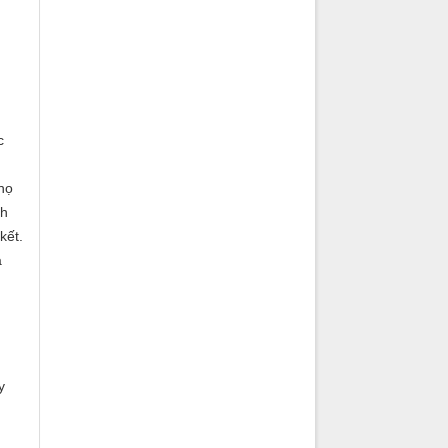
c
họ
nh
kết.
a
y