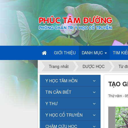
GIỚI THIỆU
DANH MỤC
TIM KI
Trang nhất
DƯỢC HỌC
Từ đi
Y HỌC TÂM HỒN
TẠO G
TIN CẦN BIẾT
Thứ năm - 0
Y THƯ
Y HỌC CỔ TRUYỀN
CHÂM CỨU HỌC