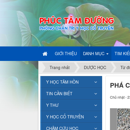
GIỚI THIỆU
DANH MỤC
TIM KI
Trang nhất
DƯỢC HỌC
Từ đi
Y HỌC TÂM HỒN
PHÁ C
TIN CẦN BIẾT
Chủ nhật - 2
Y THƯ
Y HỌC CỔ TRUYỀN
CHÂM CỨU HỌC