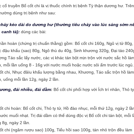
 cổ truyền Bổ cốt chi là vị thuốc chính trị bệnh Tỳ thận dương hư. Trên
hường dùng trị bệnh như sau:
u chảy kéo dài do dương hư (thường tiêu chảy vào lúc sáng sớm n
 canh tả):
dùng các bài:
hần hoàn (chứng trị chuẩn thằng) gồm: Bổ cốt chi 160g, Ngũ vị tử 80g,
 đậu khấu (sao) 80g, Ngô thù du 40g, Sinh khương 320g, Đại táo 240
ng Táo sắc lấy nước, các vị khác tán bột mịn trộn với nước sắc hồ là
, mỗi lần uống 8 - 16g với nước muối hoặc nước sôi ấm trước lúc ngủ.
ốt chi, Nhục đâïu khấu lượng bằng nhau, Khương, Táo sắc trộn hồ làm
, uống mỗi lần 12g, ngày 2 lần.
 dương, đái nhiều, đái dầm
:
Bổ cốt chi phối hợp với Ích trí nhân, Thỏ ty
ốt chi hoàn: Bổ cốt chi, Thỏ ty tử, Hồ đào nhục, mỗi thứ 12g, ngày 2 lầ
nước muối nhạt. Trị đái dầm có thể dùng độc vị Bổ cốt chi tán bột, mỗi 
 8g, ngày 2 lần.
ốt chi (ngâm rượu sao) 100g, Tiểu hồi sao 100g, tán nhỏ trộn đều làm