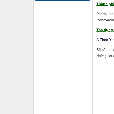
Thành ph
Psoral, Is
Isobavacha
Tác dụng 
A.Theo Y h
Bổ cốt chi 
chứng liệt 