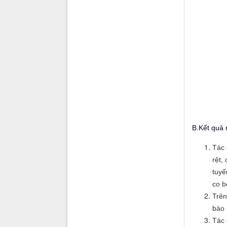
B.Kết quả 
Tác 
rệt,
tuyế
co b
Trên
bào 
Tác 