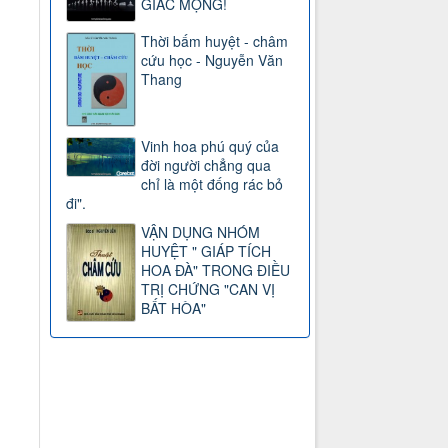
GIẤC MỘNG!
Thời bấm huyệt - châm
cứu học - Nguyễn Văn
Thang
Vinh hoa phú quý của
đời người chẳng qua
chỉ là một đống rác bỏ
đi".
VẬN DỤNG NHÓM
HUYỆT " GIÁP TÍCH
HOA ĐÀ" TRONG ĐIỀU
TRỊ CHỨNG "CAN VỊ
BẤT HÒA"