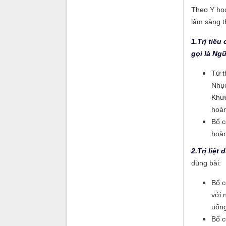
Theo Y học
lâm sàng t
1.Trị tiê
gọi là Ngũ
Tứ t
Nhục
Khươ
hoàn
Bổ c
hoàn
2.Trị liệt
dùng bài:
Bổ c
với 
uống
Bổ c