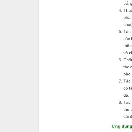
trắn
Thuố
phấn
chuộ
Tác 
các 
thần
và c
Chốn
tác 
bào 
Tác 
có t
da.
Tác 
thụ 
cái 
Ứng dụng