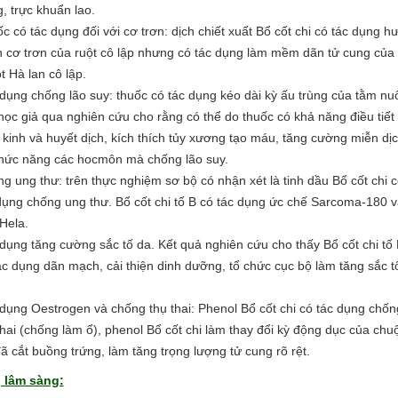
g, trực khuẩn lao.
c có tác dụng đối với cơ trơn: dịch chiết xuất Bổ cốt chi có tác dụng h
 cơ trơn của ruột cô lập nhưng có tác dụng làm mềm dãn tử cung của
t Hà lan cô lập.
dụng chống lão suy: thuốc có tác dụng kéo dài kỳ ấu trùng của tằm nuô
học giả qua nghiên cứu cho rằng có thể do thuốc có khả năng điều tiết
 kinh và huyết dịch, kích thích tủy xương tạo máu, tăng cường miễn dị
hức năng các hocmôn mà chống lão suy.
g ung thư: trên thực nghiệm sơ bộ có nhận xét là tinh dầu Bổ cốt chi 
dụng chống ung thư. Bổ cốt chi tố B có tác dụng ức chế Sarcoma-180 v
Hela.
dụng tăng cường sắc tố da. Kết quả nghiên cứu cho thấy Bổ cốt chi tố
ác dụng dãn mạch, cải thiện dinh dưỡng, tổ chức cục bộ làm tăng sắc t
dụng Oestrogen và chống thụ thai: Phenol Bổ cốt chi có tác dụng chốn
thai (chống làm ổ), phenol Bổ cốt chi làm thay đổi kỳ động dục của chu
đã cắt buồng trứng, làm tăng trọng lượng tử cung rõ rệt.
 lâm sàng: