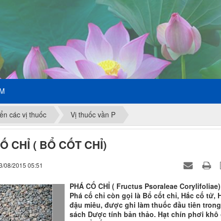
ẾM
ển các vị thuốc
Vị thuốc vần P
Ố CHỈ ( BỔ CỐT CHỈ)
3/08/2015 05:51
PHÁ CỐ CHỈ ( Fructus Psoraleae Corylifoliae)
Phá cố chỉ còn gọi là Bổ cốt chỉ, Hắc cố tử, 
đậu miêu, được ghi làm thuốc đầu tiên trong
sách Dược tính bản thảo. Hạt chín phơi khô