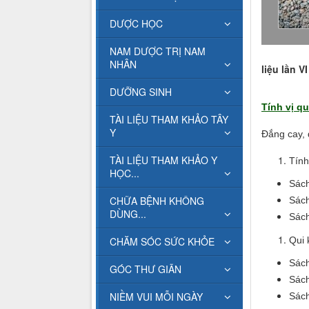
DƯỢC HỌC
NAM DƯỢC TRỊ NAM
NHÂN
liệu lần 
DƯỠNG SINH
Tính vị qu
TÀI LIỆU THAM KHẢO TÂY
Y
Đắng cay, 
TÀI LIỆU THAM KHẢO Y
Tính 
HỌC...
Sách
CHỮA BỆNH KHÔNG
Sách
DÙNG...
Sách
CHĂM SÓC SỨC KHỎE
Qui 
Sách
GÓC THƯ GIÃN
Sách
NIỀM VUI MỖI NGÀY
Sách