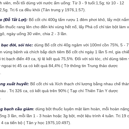
h viên, mỗi tối dùng với nước ấm uống: Từ 3 - 9 tuổi:1,5g; từ 10 - 12
:2,5g. Trị 6 ca đều khỏi (Tân trung y 1976,1:57).
ao (Đỗ
ất Lợi):
Bổ cốt chi 400g tẩm rượu 1 đêm phơi khô, lấy một nắ
T
ẫn thuốc rang lên cho đến khi vùng hết nổ, lấy Phá cố chỉ tán bột làm v
gô, ngày uống 30 viên, chia 2 - 3 lần.
 bạc đới, sói tóc:
dùng Bổ cốt chi 40g ngâm với 100ml cồn 75%, 5 - 7
ên vùng bệnh và chích bắp dịch tiêm Bổ cốt chi ngày 1 lần 5 ml, gia chi
i trị bạch điến 49 ca, tỷ lệ kết quả 75,5%. Đối với sói tóc, chỉ dùng tiêm
ử ngoại trị 45 ca có kết quả 84,4% ( Tờ thông tin Trung thảo dược
.
ung xuất huyết:
Bổ cốt chi và Xích thạch chỉ lượng bằng nhau chế thà
áu . Trị 326 ca, có kết quả trên 90% ( Tạp chí Thiên Tân Y dược
.
ng bạch cầu giảm
:
dùng bột thuốc luyện mật làm hoàn, mỗi hoàn nặn
ng 3 lần, mỗi lần 1 - 3 hoàn hoặc 3g bột, một liệu trình 4 tuần. Trị 19 
, 4 ca tiến bộ ( Tân y học 1975,10:497).