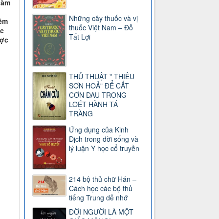
 làm
Những cây thuốc và vị
iêm
thuốc Việt Nam – Đỗ
ục
Tất Lợi
ược
THỦ THUẬT " THIÊU
SƠN HOẢ" ĐỂ CẮT
CƠN ĐAU TRONG
LOÉT HÀNH TÁ
TRÀNG
Ứng dụng của Kinh
Dịch trong đời sống và
lý luận Y học cổ truyền
214 bộ thủ chữ Hán –
Cách học các bộ thủ
tiếng Trung dễ nhớ
ĐỜI NGƯỜI LÀ MỘT