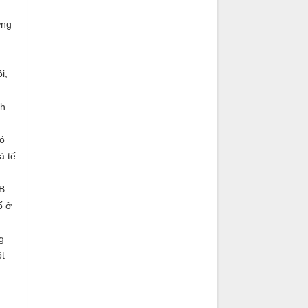
ưng
i,
ch
có
à tế
 B
ố ở
g
ột