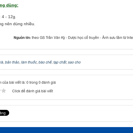
ng dùng:
: 4 - 12g.
g nên dùng nhiều.
Nguồn tin:
theo GS Trần Văn Kỳ - Dược học cổ truyền - Ảnh sưu tầm từ Inte
 là
,
bản thảo
,
làm thuốc
,
bào chế
,
tạp chất
,
sao cho
 của bài viết là: 0 trong 0 đánh giá
Click để đánh giá bài viết