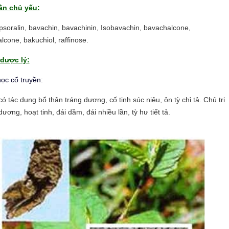
ần chủ yếu:
opsoralin, bavachin, bavachinin, Isobavachin, bavachalcone,
lcone, bakuchiol, raffinose.
dược lý:
ọc cổ truyền:
có tác dụng bổ thận tráng dương, cố tinh súc niệu, ôn tỳ chỉ tả. Chủ trị
dương, hoạt tinh, đái dầm, đái nhiều lần, tỳ hư tiết tả.