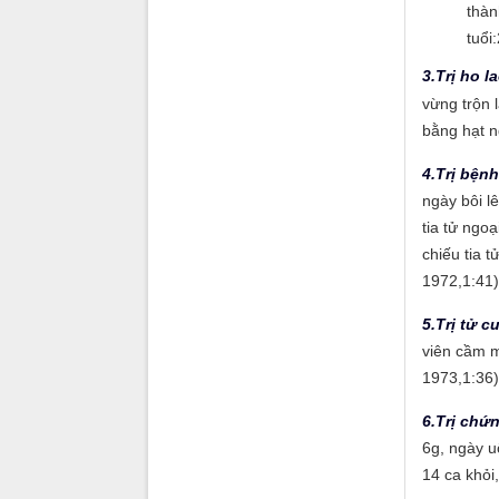
thàn
tuổi
3.Trị ho l
vừng trộn l
bằng hạt n
4.Trị bệnh
ngày bôi l
tia tử ngoạ
chiếu tia t
1972,1:41)
5.Trị tử c
viên cầm m
1973,1:36)
6.Trị chứ
6g, ngày uố
14 ca khỏi