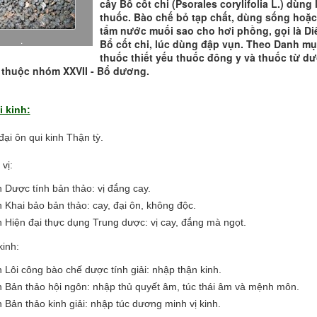
cây Bổ cốt chi (Psorales corylifolia L.) dùng
thuốc. Bào chế bỏ tạp chất, dùng sống hoặc
tẩm nước muối sao cho hơi phồng, gọi là D
.
Bổ cốt chi, lúc dùng đập vụn. Theo Danh m
thuốc thiết yếu thuốc đông y và thuốc từ d
VI thuộc nhóm XXVII - Bổ dương.
i kinh:
đại ôn qui kinh Thận tỳ.
vị:
 Dược tính bản thảo: vị đắng cay.
 Khai bảo bản thảo: cay, đại ôn, không độc.
 Hiện đại thực dụng Trung dược: vị cay, đắng mà ngọt.
kinh:
 Lôi công bào chế dược tính giải: nhập thận kinh.
 Bản thảo hội ngôn: nhập thủ quyết âm, túc thái âm và mệnh môn.
 Bản thảo kinh giải: nhập túc dương minh vị kinh.