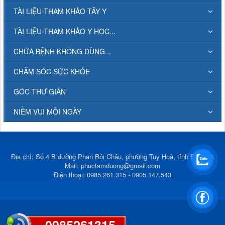
TÀI LIỆU THAM KHẢO TÂY Y
TÀI LIỆU THAM KHẢO Y HỌC...
CHỮA BỆNH KHÔNG DÙNG...
CHĂM SÓC SỨC KHỎE
GÓC THƯ GIÃN
NIỀM VUI MỖI NGÀY
Địa chỉ: Số 4 B đường Phan Bội Châu, phường Tuy Hoà, tỉnh Đắk Lắk
Mail:
phuctamduong@gmail.com
Điện thoại: 0985.261.315 - 0905.147.543