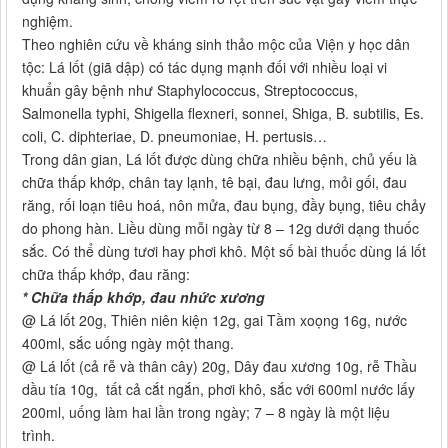
nghiệm.
Theo nghiên cứu về kháng sinh thảo mộc của Viện y học dân
tộc: Lá lốt (giã dập) có tác dụng mạnh đối với nhiều loại vi
khuẩn gây bệnh như Staphylococcus, Streptococcus,
Salmonella typhi, Shigella flexneri, sonnei, Shiga, B. subtilis, Es.
coli, C. diphteriae, D. pneumoniae, H. pertusis…
Trong dân gian, Lá lốt được dùng chữa nhiều bệnh, chủ yếu là
chữa thấp khớp, chân tay lạnh, tê bại, đau lưng, mỏi gối, đau
răng, rối loạn tiêu hoá, nôn mửa, đau bụng, đầy bụng, tiêu chảy
do phong hàn. Liều dùng mỗi ngày từ 8 – 12g dưới dạng thuốc
sắc. Có thể dùng tươi hay phơi khô. Một số bài thuốc dùng lá lốt
chữa thấp khớp, đau răng:
* Chữa thấp khớp, đau nhức xương
@ Lá lốt 20g, Thiên niên kiện 12g, gai Tầm xoọng 16g, nước
400ml, sắc uống ngày một thang.
@ Lá lốt (cả rễ và thân cây) 20g, Dây đau xương 10g, rễ Thầu
dầu tía 10g, tất cả cắt ngắn, phơi khô, sắc với 600ml nước lấy
200ml, uống làm hai lần trong ngày; 7 – 8 ngày là một liệu
trình.