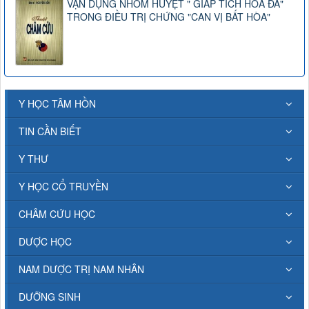
VẬN DỤNG NHÓM HUYỆT " GIÁP TÍCH HOA ĐÀ"
TRONG ĐIỀU TRỊ CHỨNG "CAN VỊ BẤT HÒA"
Y HỌC TÂM HỒN
TIN CẦN BIẾT
Y THƯ
Y HỌC CỔ TRUYỀN
CHÂM CỨU HỌC
DƯỢC HỌC
NAM DƯỢC TRỊ NAM NHÂN
DƯỠNG SINH