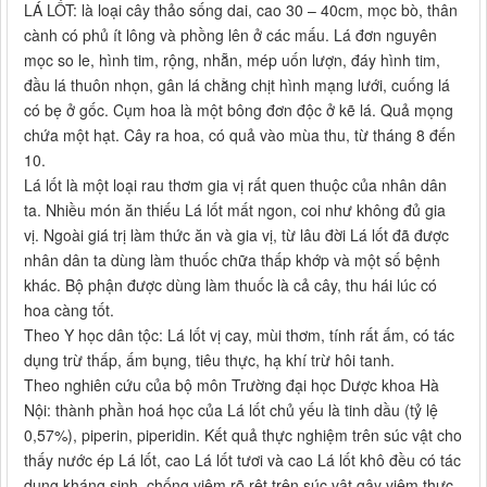
LÁ LỐT: là loại cây thảo sống dai, cao 30 – 40cm, mọc bò, thân
cành có phủ ít lông và phồng lên ở các mấu. Lá đơn nguyên
mọc so le, hình tim, rộng, nhẵn, mép uốn lượn, đáy hình tim,
đầu lá thuôn nhọn, gân lá chằng chịt hình mạng lưới, cuống lá
có bẹ ở gốc. Cụm hoa là một bông đơn độc ở kẽ lá. Quả mọng
chứa một hạt. Cây ra hoa, có quả vào mùa thu, từ tháng 8 đến
10.
Lá lốt là một loại rau thơm gia vị rất quen thuộc của nhân dân
ta. Nhiều món ăn thiếu Lá lốt mất ngon, coi như không đủ gia
vị. Ngoài giá trị làm thức ăn và gia vị, từ lâu đời Lá lốt đã được
nhân dân ta dùng làm thuốc chữa thấp khớp và một số bệnh
khác. Bộ phận được dùng làm thuốc là cả cây, thu hái lúc có
hoa càng tốt.
Theo Y học dân tộc: Lá lốt vị cay, mùi thơm, tính rất ấm, có tác
dụng trừ thấp, ấm bụng, tiêu thực, hạ khí trừ hôi tanh.
Theo nghiên cứu của bộ môn Trường đại học Dược khoa Hà
Nội: thành phần hoá học của Lá lốt chủ yếu là tinh dầu (tỷ lệ
0,57%), piperin, piperidin. Kết quả thực nghiệm trên súc vật cho
thấy nước ép Lá lốt, cao Lá lốt tươi và cao Lá lốt khô đều có tác
dụng kháng sinh, chống viêm rõ rệt trên súc vật gây viêm thực