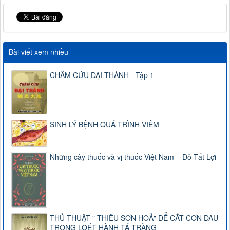
Bài viết xem nhiều
CHÂM CỨU ĐẠI THÀNH - Tập 1
SINH LÝ BỆNH QUÁ TRÌNH VIÊM
Những cây thuốc và vị thuốc Việt Nam – Đỗ Tất Lợi
THỦ THUẬT " THIÊU SƠN HOẢ" ĐỂ CẮT CƠN ĐAU
TRONG LOÉT HÀNH TÁ TRÀNG