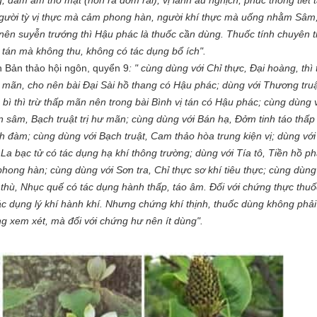
, đàm ẩm thổ mạt (nôn ra đờm rãi), vị lãnh ẩu nghịch, phúc thống tiết t
gười tỳ vị thực mà cảm phong hàn, người khí thực mà uống nhằm Sâm
nên suyễn trướng thì Hậu phác là thuốc cần dùng. Thuốc tính chuyên t
 tán mà không thu, không có tác dụng bổ ích".
 Bản thảo hội ngôn, quyển 9
: " cùng dùng với Chỉ thực, Đại hoàng, thì 
 mãn, cho nên bài Đại Sài hồ thang có Hậu phác; dùng với Thương truậ
 bì thì trừ thấp mãn nên trong bài Bình vị tán có Hậu phác; cùng dùng 
 sâm, Bạch truật trị hư mãn; cùng dùng với Bán hạ, Đởm tinh táo thấp
h đàm; cùng dùng với Bạch truật, Cam thảo hòa trung kiện vị; dùng với
 La bạc tử có tác dụng hạ khí thông trường; dùng với Tía tô, Tiền hồ ph
phong hàn; cùng dùng với Sơn tra, Chỉ thực sơ khí tiêu thực; cùng dùng
thù, Nhục quế có tác dụng hành thấp, táo âm. Đối với chứng thực thuố
ác dụng lý khí hành khí. Nhưng chứng khí thịnh, thuốc dùng không phải
g xem xét, mà đối với chứng hư nên ít dùng".