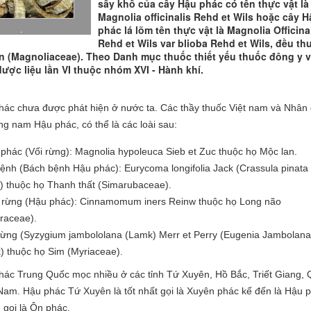
sấy khô của cây Hậu phác có tên thực vật là
Magnolia officinalis Rehd et Wils hoặc cây H
.
phác lá lõm tên thực vật là Magnolia Officina
Rehd et Wils var blioba Rehd et Wils, đều th
n (Magnoliaceae). Theo Danh mục thuốc thiết yếu thuốc đông y 
dược liệu lần VI thuộc nhóm XVI - Hành khí.
ác chưa được phát hiện ở nước ta. Các thầy thuốc Việt nam và Nhân
g nam Hậu phác, có thể là các loài sau:
phác (Vối rừng): Magnolia hypoleuca Sieb et Zuc thuộc họ Mộc lan.
ệnh (Bách bệnh Hậu phác): Eurycoma longifolia Jack (Crassula pinata
) thuộc họ Thanh thất (Simarubaceae).
rừng (Hậu phác): Cinnamomum iners Reinw thuộc họ Long não
raceae).
rừng (Syzygium jambololana (Lamk) Merr et Perry (Eugenia Jambolana
) thuộc họ Sim (Myriaceae).
ác Trung Quốc mọc nhiều ở các tỉnh Tứ Xuyên, Hồ Bắc, Triết Giang, 
am. Hậu phác Tứ Xuyên là tốt nhất gọi là Xuyên phác kế đến là Hậu 
 gọi là Ôn phác.