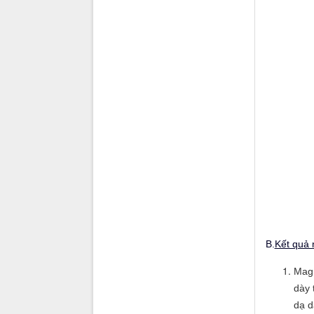
B.
Kết quả 
Magn
dày 
dạ dà