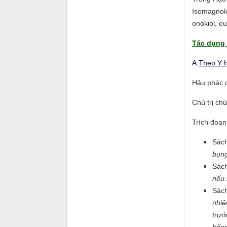
Isomagnolo
onokiol, e
Tác dụng 
A.
Theo Y h
Hậu phác c
Chủ trị chứ
Trích đoạn
Sách
bụng
Sách
nếu 
Sách
nhiệ
trướ