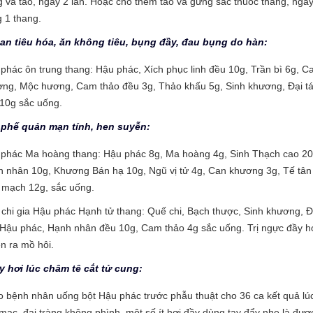
 và táo, ngày 2 lần. Hoặc cho thêm táo và gừng sắc thuốc thang, ngà
 1 thang.
lọan tiêu hóa, ăn không tiêu, bụng đầy, đau bụng do hàn:
phác ôn trung thang: Hậu phác, Xích phục linh đều 10g, Trần bì 6g, C
ng, Mộc hương, Cam thảo đều 3g, Thảo khấu 5g, Sinh khương, Đại t
10g sắc uống.
m phế quản mạn tính, hen suyễn:
phác Ma hoàng thang: Hậu phác 8g, Ma hoàng 4g, Sinh Thạch cao 20
 nhân 10g, Khương Bán hạ 10g, Ngũ vị tử 4g, Can khương 3g, Tế tân
 mạch 12g, sắc uống.
chi gia Hậu phác Hạnh tử thang: Quế chi, Bạch thược, Sinh khương, Đ
 Hậu phác, Hạnh nhân đều 10g, Cam thảo 4g sắc uống. Trị ngực đầy h
n ra mồ hôi.
y hơi lúc châm tê cắt tử cung:
o bệnh nhân uống bột Hậu phác trước phẫu thuật cho 36 ca kết quả lú
mạc, đại tràng không phình, một số ít hơi đầy dùng tay đẩy nhẹ là đượ