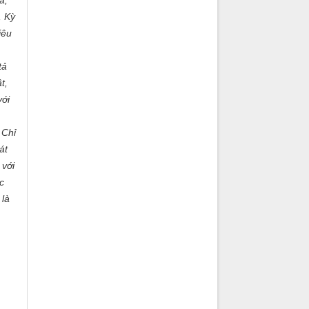
ả,
, Kỳ
iêu
tả
t,
với
 Chỉ
át
 với
c
 là