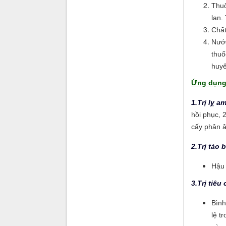
Thuố
lan.
Chất
Nước
thuố
huyế
Ứng dụng
1.Trị l
ỵ
am
hồi phục, 
cấy phân â
2.Trị táo 
Hậu 
3.Trị tiêu
Bình
lệ t