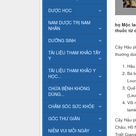
DƯỢC HỌC
NAM DƯỢC TRỊ NAM
họ Mộc la
NHÂN
thuốc từ 
DƯỠNG SINH
Cây Hậu ph
TÀI LIỆU THAM KHẢO TÂY
thường dùn
Y
Hậu 
TÀI LIỆU THAM KHẢO Y
Bá b
HỌC...
Lour
CHỮA BỆNH KHÔNG
Quế 
DÙNG...
(Lau
Vối 
CHĂM SÓC SỨC KHỎE
lamk
GÓC THƯ GIÃN
Cây Hậu ph
Châu, Hồ N
NIỀM VUI MỖI NGÀY
Triết Giang