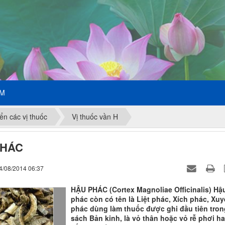
ẾM
ển các vị thuốc
Vị thuốc vần H
PHÁC
4/08/2014 06:37
HẬU PHÁC (Cortex Magnoliae Officinalis) Hậ
phác còn có tên là Liệt phác, Xích phác, Xu
phác dùng làm thuốc được ghi đầu tiên tron
sách Bản kinh, là vỏ thân hoặc vỏ rễ phơi h