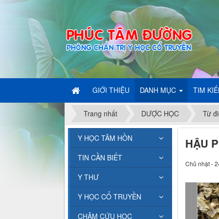
GIỚI THIỆU
DANH MỤC
TIM KI
Trang nhất
DƯỢC HỌC
Từ đi
Y HỌC TÂM HỒN
HẬU 
TIN CẦN BIẾT
Chủ nhật - 2
Y THƯ
Y HỌC CỔ TRUYỀN
CHÂM CỨU HỌC