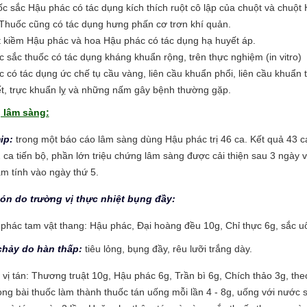
c sắc Hậu phác có tác dụng kích thích ruột cô lập của chuột và chuột
 Thuốc cũng có tác dụng hưng phấn cơ trơn khí quản.
 kiềm Hậu phác và hoa Hậu phác có tác dụng hạ huyết áp.
 sắc thuốc có tác dụng kháng khuẩn rộng, trên thực nghiệm (in vitro)
c có tác dụng ức chế tụ cầu vàng, liên cầu khuẩn phổi, liên cầu khuẩn 
t, trực khuẩn lỵ và những nấm gây bệnh thường gặp.
 lâm sàng:
ip:
trong một báo cáo lâm sàng dùng Hậu phác trị 46 ca. Kết quả 43 c
2 ca tiến bộ, phần lớn triệu chứng lâm sàng được cải thiện sau 3 ngày 
m tính vào ngày thứ 5.
bón do trường vị thực nhiệt bụng đầy:
phác tam vật thang: Hậu phác, Đại hoàng đều 10g, Chỉ thực 6g, sắc u
 chảy do hàn thấp:
tiêu lỏng, bụng đầy, rêu lưỡi trắng dày.
 vị tán: Thương truật 10g, Hậu phác 6g, Trần bì 6g, Chích thảo 3g, the
rong bài thuốc làm thành thuốc tán uống mỗi lần 4 - 8g, uống với nước 