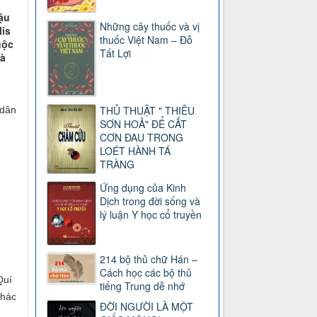
ậu
Những cây thuốc và vị
lis
thuốc Việt Nam – Đỗ
uộc
Tất Lợi
và
THỦ THUẬT " THIÊU
 dân
SƠN HOẢ" ĐỂ CẮT
CƠN ĐAU TRONG
LOÉT HÀNH TÁ
TRÀNG
Ứng dụng của Kinh
Dịch trong đời sống và
lý luận Y học cổ truyền
214 bộ thủ chữ Hán –
Cách học các bộ thủ
Quí
tiếng Trung dễ nhớ
phác
ĐỜI NGƯỜI LÀ MỘT