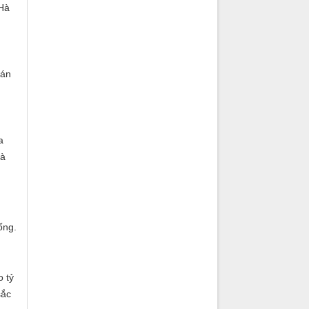
 Hà
tán
a
và
ống.
o tỷ
sắc