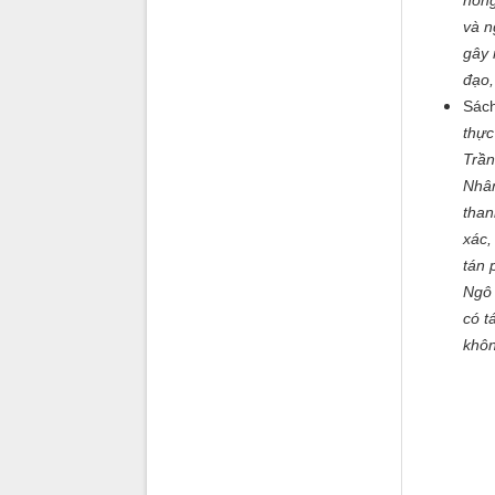
hống
và n
gây 
đạo,
Sách
thực
Trần
Nhân
than
xác,
tán 
Ngô 
có t
khôn