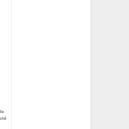
dạ
 chế