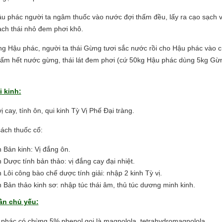
u phác người ta ngâm thuốc vào nước đợi thấm đều, lấy ra cạo sạch 
ạch thái nhỏ đem phơi khô.
 Hậu phác, người ta thái Gừng tươi sắc nước rồi cho Hậu phác vào 
ấm hết nước gừng, thái lát đem phơi (cứ 50kg Hậu phác dùng 5kg Gừ
i kinh:
 cay, tính ôn, qui kinh Tỳ Vị Phế Đại tràng.
ách thuốc cổ:
 Bản kinh: Vị đắng ôn.
 Dược tính bản thảo: vị đắng cay đại nhiệt.
 Lôi công bào chế dược tính giải: nhập 2 kinh Tỳ vị.
 Bản thảo kinh sơ: nhập túc thái âm, thủ túc dương minh kinh.
ần chủ yếu:
phác có chừng 5% phenol gọi là magnolola, tetrahydromagnolola,