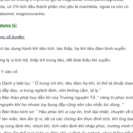
la, có 1% tinh dầu thành phần chủ yếu là machilola, ngoài ra còn có
udesmol, magnocurarine.
dược lý:
ọc cổ truyền:
ó tác dụng hành khí tiêu tích, táo thấp, hạ khí tiêu đàm bình suyễn.
ng tỳ vị tích trệ, thấp trở trung tiêu, tiết khái thấu khí suyễn.
 Y văn cổ:
 Danh y biệt lục:
" Ô trung ích khí, tiêu đàm hạ khí, trị thổ tả (hoắc loạn
 đầy đau, vị trung nghịch lãnh, nôn không cầm, tả lỵ."
 Bản thảo phát huy dẫn lời của Trương nguyên Tố:
" năng trị phúc trư
nguyên khí hư nhược tuy bụng đầy cũng nên cân nhắc lúc dùng ."
 Bản thảo kinh sơ:
" Hậu phác khí vị cay ôn, tính đại nhiệt, chuyên về t
t tán mãn, làm ấm tỳ vị, tất cả các chứng ẩm thực đình tích, khí ũng bạ
ng cùng lãnh khí, nhịch khí, tích niên lãnh khí nhập phúc, trường minh 