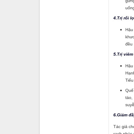
gừng
uống
4.Trị rối 
Hậu 
khươ
đều 
5.Trị viê
Hậu 
Hạnh
Tiểu
Quế 
táo,
suyễ
6.Giảm đầ
Tác giả ch
rạch phúc 