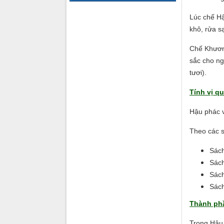
Lúc chế Hậ
khô, rửa s
Chế Khương
sắc cho ng
tươi).
Tính vị qu
Hậu phác vị
Theo các s
Sách
Sách
Sách
Sách
Thành ph
Trong Hậu 