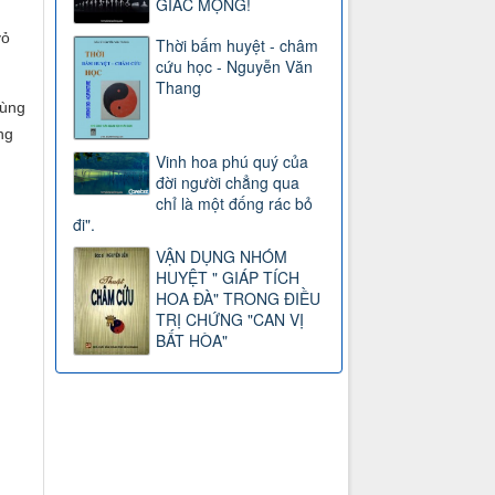
GIẤC MỘNG!
vỏ
Thời bấm huyệt - châm
cứu học - Nguyễn Văn
Thang
cùng
ng
Vinh hoa phú quý của
đời người chẳng qua
chỉ là một đống rác bỏ
đi".
VẬN DỤNG NHÓM
HUYỆT " GIÁP TÍCH
HOA ĐÀ" TRONG ĐIỀU
TRỊ CHỨNG "CAN VỊ
BẤT HÒA"