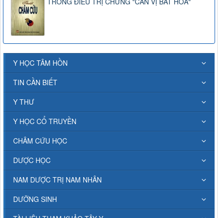
TRONG ĐIỀU TRỊ CHỨNG "CAN VỊ BẤT HÒA"
Y HỌC TÂM HỒN
TIN CẦN BIẾT
Y THƯ
Y HỌC CỔ TRUYỀN
CHÂM CỨU HỌC
DƯỢC HỌC
NAM DƯỢC TRỊ NAM NHÂN
DƯỠNG SINH