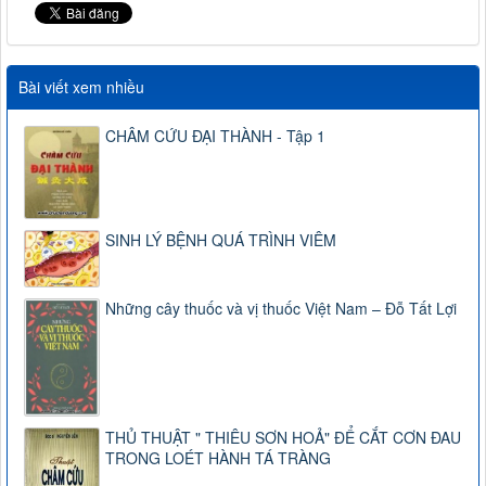
Bài viết xem nhiều
CHÂM CỨU ĐẠI THÀNH - Tập 1
SINH LÝ BỆNH QUÁ TRÌNH VIÊM
Những cây thuốc và vị thuốc Việt Nam – Đỗ Tất Lợi
THỦ THUẬT " THIÊU SƠN HOẢ" ĐỂ CẮT CƠN ĐAU
TRONG LOÉT HÀNH TÁ TRÀNG