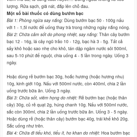
lượng. Rửa sạch, giã nát, đắp lên chỗ đau.
Một số bài thuốc có dùng bướm bạc
Bài 1: Phòng ngừa say nắng:
Dùng bướm bạc 50 - 100g nấu
với 1 - 1,5l nước để uống thay trà trong những ngày nắng nóng.
Bài 2: Chữa cảm sốt do phong nhiệt, say nắng:
Thân cây bướm
bạc 12 - 16g, lá cây ngũ trảo 10 - 12g, bạc hà 3 - 5g. Tất cả
sấy khô hoặc sao nhẹ cho khô, tán dập ngâm nước sôi 500ml,
sau 5-10 phút để nguội, chia uống 4 - 5 lần trong ngày. Uống 3
ngày.
Hoặc dùng rễ bướm bạc 30g, hoắc hương (hoặc hương nhu)
10g, kinh giới 10g. Nấu với 500ml nước, còn 400ml, chia 2 lần
uống trước bữa ăn. Uống 3 ngày.
Bài 3: Chữa sốt, viêm họng do nhiệt:
Rễ bướm bạc (hoặc thân
cây) 30g, củ rẻ quạt 2g, húng chanh 10g. Nấu với 500ml nước,
sắc còn 300ml, chia 2 lần uống trước bữa ăn. Uống 3 - 5 ngày.
Hoặc dùng rễ (hoặc thân cây) bướm bạc 40g, trái khế khô 20g.
Sắc uống như trên.
Bài 4: Chữa đi tiểu khó, tiểu ít, ho khan do nhiệt:
Hoa bướm bạc