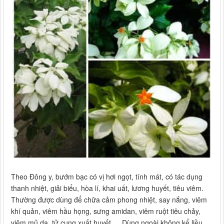
Theo Đông y, bướm bạc có vị hơi ngọt, tính mát, có tác dụng
thanh nhiệt, giải biểu, hòa lí, khai uất, lương huyết, tiêu viêm.
Thường được dùng để chữa cảm phong nhiệt, say nắng, viêm
khí quản, viêm hầu họng, sưng amidan, viêm ruột tiêu chảy,
viêm mủ da, tử cung xuất huyết…. Dùng ngoài không kể liều