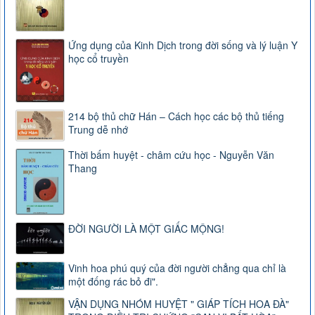
Ứng dụng của Kinh Dịch trong đời sống và lý luận Y
học cổ truyền
214 bộ thủ chữ Hán – Cách học các bộ thủ tiếng
Trung dễ nhớ
Thời bấm huyệt - châm cứu học - Nguyễn Văn
Thang
ĐỜI NGƯỜI LÀ MỘT GIẤC MỘNG!
Vinh hoa phú quý của đời người chẳng qua chỉ là
một đống rác bỏ đi".
VẬN DỤNG NHÓM HUYỆT " GIÁP TÍCH HOA ĐÀ"