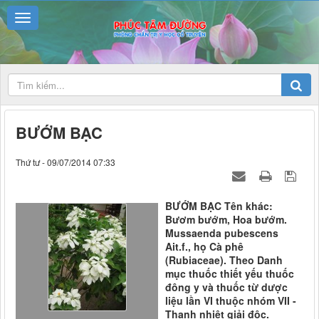
BƯỚM BẠC
Thứ tư - 09/07/2014 07:33
BƯỚM BẠC Tên khác:
Bươm bướm, Hoa bướm.
Mussaenda pubescens
Ait.f., họ Cà phê
(Rubiaceae). Theo Danh
mục thuốc thiết yếu thuốc
đông y và thuốc từ dược
liệu lần VI thuộc nhóm VII -
Thanh nhiệt giải độc.