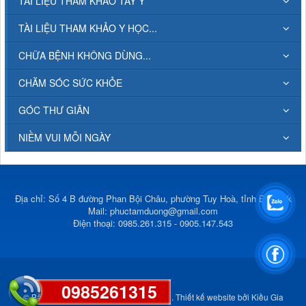
TÀI LIỆU THAM KHẢO TÂY Y
TÀI LIỆU THAM KHẢO Y HỌC...
CHỮA BỆNH KHÔNG DÙNG...
CHĂM SÓC SỨC KHỎE
GÓC THƯ GIÃN
NIỀM VUI MỖI NGÀY
Địa chỉ: Số 4 B đường Phan Bội Châu, phường Tuy Hoà, tỉnh Đắk Lắk
Mail:
phuctamduong@gmail.com
Điện thoại: 0985.261.315 - 0905.147.543
0985261315
© Bản quyền thuộc về
Phúc Tâm Đường
.
Thiết kế website
bởi
Kiều Gia