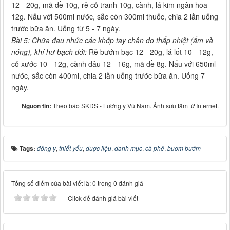
12 - 20g, mã đề 10g, rễ cỏ tranh 10g, cành, lá kim ngân hoa
12g. Nấu với 500ml nước, sắc còn 300ml thuốc, chia 2 lần uống
trước bữa ăn. Uống từ 5 - 7 ngày.
Bài 5: Chữa đau nhức các khớp tay chân do thấp nhiệt (ẩm và
nóng), khí hư bạch đới:
Rễ bướm bạc 12 - 20g, lá lốt 10 - 12g,
cỏ xước 10 - 12g, cành dâu 12 - 16g, mã đề 8g. Nấu với 650ml
nước, sắc còn 400ml, chia 2 lần uống trước bữa ăn. Uống 7
ngày.
Nguồn tin:
Theo báo SKDS - Lương y Vũ Nam. Ảnh sưu tầm từ Internet.
Tags:
đông y
,
thiết yếu
,
dược liệu
,
danh mục
,
cà phê
,
bươm bướm
Tổng số điểm của bài viết là: 0 trong 0 đánh giá
Click để đánh giá bài viết