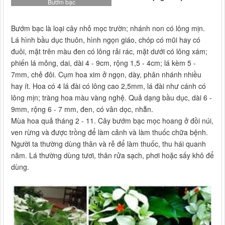
Bướm bạc
Bướm bạc là loại cây nhỏ mọc trườn; nhánh non có lông mịn.
Lá hình bầu dục thuôn, hình ngọn giáo, chóp có mũi hay có
đuôi, mặt trên màu đen có lông rải rác, mặt dưới có lông xám;
phiến lá mỏng, dai, dài 4 - 9cm, rộng 1,5 - 4cm; lá kèm 5 -
7mm, chẻ đôi. Cụm hoa xim ở ngọn, dày, phân nhánh nhiều
hay ít. Hoa có 4 lá đài có lông cao 2,5mm, lá đài như cánh có
lông mịn; tràng hoa màu vàng nghệ. Quả dạng bầu dục, dài 6 -
9mm, rộng 6 - 7 mm, đen, có vân dọc, nhẵn.
Mùa hoa quả tháng 2 - 11. Cây bướm bạc mọc hoang ở đồi núi,
ven rừng và được trồng để làm cảnh và làm thuốc chữa bệnh.
Người ta thường dùng thân và rễ để làm thuốc, thu hái quanh
năm. Lá thường dùng tươi, thân rửa sạch, phơi hoặc sấy khô để
dùng.