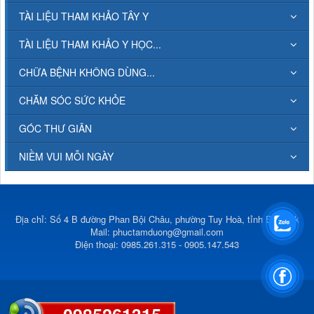
TÀI LIỆU THAM KHẢO TÂY Y
TÀI LIỆU THAM KHẢO Y HỌC...
CHỮA BỆNH KHÔNG DÙNG...
CHĂM SÓC SỨC KHỎE
GÓC THƯ GIÃN
NIỀM VUI MỖI NGÀY
Địa chỉ: Số 4 B đường Phan Bội Châu, phường Tuy Hoà, tỉnh Đắk Lắk
Mail:
phuctamduong@gmail.com
Điện thoại: 0985.261.315 - 0905.147.543