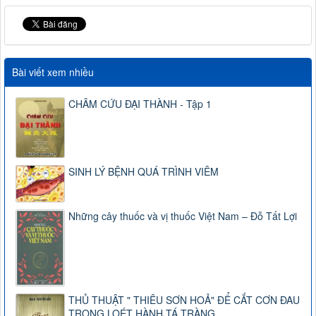
Bài viết xem nhiều
CHÂM CỨU ĐẠI THÀNH - Tập 1
SINH LÝ BỆNH QUÁ TRÌNH VIÊM
Những cây thuốc và vị thuốc Việt Nam – Đỗ Tất Lợi
THỦ THUẬT " THIÊU SƠN HOẢ" ĐỂ CẮT CƠN ĐAU
TRONG LOÉT HÀNH TÁ TRÀNG