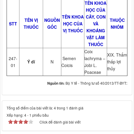
TÊN KHOA
HỌC CỦA
TÊN KHOA
CÂY, CON
TÊN VỊ
NGUỒN
THUỘC
STT
HỌC CỦA
VÀ
THUỐC
GỐC
NHÓM
VỊ THUỐC
KHOÁNG
VẬT LÀM
THUỐC
Coix
XIX. Thẩm
247-
Semen
lachryma –
Ý dĩ
N
thấp lợi
01
Coicis
Jobi L.
thủy
Poaceae
Nguồn tin:
Bộ Y tế - Thông tư số 40/2013/TT-BYT::
Tổng số điểm của bài viết là: 4 trong 1 đánh giá
Xếp hạng:
4
-
1
phiếu bầu
Click để đánh giá bài viết