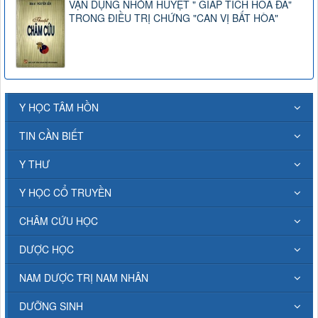
VẬN DỤNG NHÓM HUYỆT " GIÁP TÍCH HOA ĐÀ"
TRONG ĐIỀU TRỊ CHỨNG "CAN VỊ BẤT HÒA"
Y HỌC TÂM HỒN
TIN CẦN BIẾT
Y THƯ
Y HỌC CỔ TRUYỀN
CHÂM CỨU HỌC
DƯỢC HỌC
NAM DƯỢC TRỊ NAM NHÂN
DƯỠNG SINH