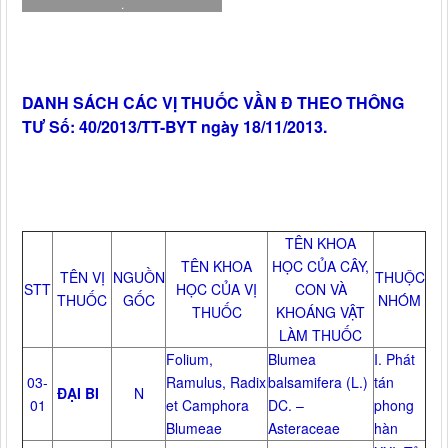
.
DANH SÁCH CÁC VỊ THUỐC VẦN Đ THEO THÔNG
TƯ Số: 40/2013/TT-BYT ngày 18/11/2013.
TÊN KHOA
TÊN KHOA
HỌC CỦA CÂY,
TÊN VỊ
NGUỒN
THUỘC
STT
HỌC CỦA VỊ
CON VÀ
THUỐC
GỐC
NHÓM
THUỐC
KHOÁNG VẬT
LÀM THUỐC
Folium,
Blumea
I. Phát
03-
Ramulus, Radix
balsamifera (L.)
tán
ĐẠI BI
N
01
et Camphora
DC. –
phong
Blumeae
Asteraceae
hàn