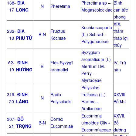
168-
ĐỊA
Pheretima sp –
Bình
N
Pheretima
17
LONG
Megascolecidae
can tức
phong
XIX.
Kochia scoparia
232-
ĐỊA
Fructus
thẩm
B-N
(L.) Schrad –
18
PHU TỬ
Kochiae
thấp lợi
Polygonaceae
thủy
Syzygium
aromaticum (L)
62-
ĐINH
Flos Syzygii
IV. Trừ
B
Merill et LM.
19
HƯƠNG
aromatici
hàn
Perry –
Myrtaceae
Polyscias
319-
ĐINH
Radix
fruticosa (L.)
XXVIII.
N
20
LĂNG
Polysciacis
Harms –
Bổ khí
Araliaceae
Eucommia
XXVII.
307-
ĐỖ
Cortex
B-N
ulmoides Oliv -
Bổ
21
TRỌNG
Eucommiae
Eucommiaceae
dương