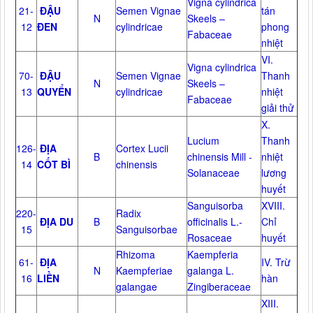
Vigna cylindrica
21-
ĐẬU
Semen Vignae
tán
N
Skeels –
12
ĐEN
cylindricae
phong
Fabaceae
nhiệt
VI.
Vigna cylindrica
70-
ĐẬU
Semen Vignae
Thanh
N
Skeels –
13
QUYỂN
cylindricae
nhiệt
Fabaceae
giải thử
X.
Lucium
Thanh
126-
ĐỊA
Cortex Lucii
B
chinensis Mill -
nhiệt
14
CỐT BÌ
chinensis
Solanaceae
lương
huyết
Sanguisorba
XVIII.
220-
Radix
ĐỊA DU
B
officinalis L.-
Chỉ
15
Sanguisorbae
Rosaceae
huyết
Rhizoma
Kaempferia
61-
ĐỊA
IV. Trừ
N
Kaempferiae
galanga L.
16
LIỀN
hàn
galangae
Zingiberaceae
XIII.