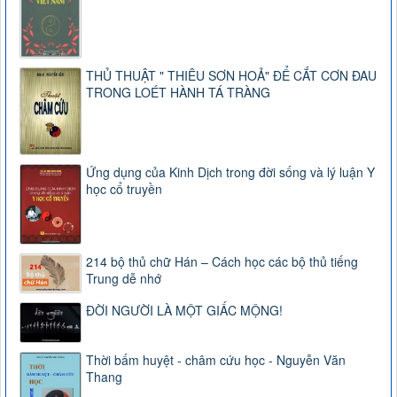
THỦ THUẬT " THIÊU SƠN HOẢ" ĐỂ CẮT CƠN ĐAU
TRONG LOÉT HÀNH TÁ TRÀNG
Ứng dụng của Kinh Dịch trong đời sống và lý luận Y
học cổ truyền
214 bộ thủ chữ Hán – Cách học các bộ thủ tiếng
Trung dễ nhớ
ĐỜI NGƯỜI LÀ MỘT GIẤC MỘNG!
Thời bấm huyệt - châm cứu học - Nguyễn Văn
Thang