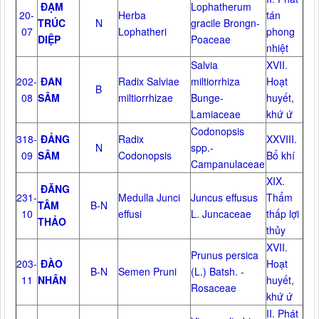
ĐẠM
Lophatherum
20-
Herba
tán
TRÚC
N
gracile Brongn-
07
Lophatheri
phong
DIỆP
Poaceae
nhiệt
Salvia
XVII.
202-
ĐAN
Radix Salviae
miltiorrhiza
Hoạt
B
08
SÂM
miltiorrhizae
Bunge-
huyết,
Lamiaceae
khứ ứ
Codonopsis
318-
ĐẢNG
Radix
XXVIII.
N
spp.-
09
SÂM
Codonopsis
Bổ khí
Campanulaceae
XIX.
ĐĂNG
231-
Medulla Junci
Juncus effusus
Thẩm
TÂM
B-N
10
effusi
L. Juncaceae
thấp lợi
THẢO
thủy
XVII.
Prunus persica
203-
ĐÀO
Hoạt
B-N
Semen Pruni
(L.) Batsh. -
11
NHÂN
huyết,
Rosaceae
khứ ứ
II. Phát