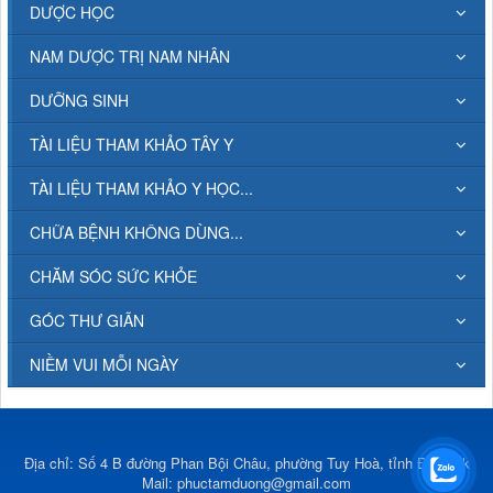
DƯỢC HỌC
NAM DƯỢC TRỊ NAM NHÂN
DƯỠNG SINH
TÀI LIỆU THAM KHẢO TÂY Y
TÀI LIỆU THAM KHẢO Y HỌC...
CHỮA BỆNH KHÔNG DÙNG...
CHĂM SÓC SỨC KHỎE
GÓC THƯ GIÃN
NIỀM VUI MỖI NGÀY
Địa chỉ: Số 4 B đường Phan Bội Châu, phường Tuy Hoà, tỉnh Đắk Lắk
Mail:
phuctamduong@gmail.com