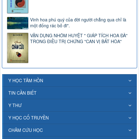
Vinh hoa phú quý của đời người chẳng qua chỉ là
một đống rác bỏ đi".
VẬN DỤNG NHÓM HUYỆT " GIÁP TÍCH HOA ĐÀ"
TRONG ĐIỀU TRỊ CHỨNG "CAN VỊ BẤT HÒA"
Y HỌC TÂM HỒN
TIN CẦN BIẾT
Y THƯ
Y HỌC CỔ TRUYỀN
CHÂM CỨU HỌC