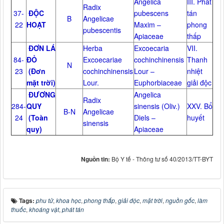
Angelica
III. Phát
Radix
37-
ĐỘC
pubescens
tán
B
Angelicae
22
HOẠT
Maxim –
phong
pubescentis
Apiaceae
thấp
ĐƠN LÁ
Herba
Excoecaria
VII.
84-
ĐỎ
Excoecariae
cochinchinensis
Thanh
N
23
(Đơn
cochinchinensis
Lour –
nhiệt
mặt trời)
Lour.
Euphorbiaceae
giải độc
ĐƯƠNG
Angelica
Radix
284-
QUY
sinensis (Oliv.)
XXV. Bổ
B-N
Angelicae
24
(Toàn
Diels –
huyết
sinensis
quy)
Apiaceae
Nguồn tin:
Bộ Y tế - Thông tư số 40/2013/TT-BYT
Tags:
phu tử
,
khoa học
,
phong thấp
,
giải độc
,
mặt trời
,
nguồn gốc
,
làm
thuốc
,
khoáng vật
,
phát tán