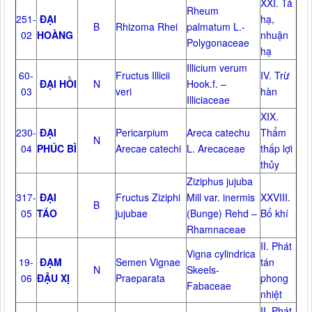
XXI. Tả
Rheum
251-
ĐẠI
hạ,
B
Rhizoma Rhei
palmatum L.-
02
HOÀNG
nhuận
Polygonaceae
hạ
Illicium verum
60-
Fructus Illicii
IV. Trừ
ĐẠI HỒI
N
Hook.f. –
03
veri
hàn
Illiciaceae
XIX.
230-
ĐẠI
Pericarpium
Areca catechu
Thẩm
N
04
PHÚC BÌ
Arecae catechi
L. Arecaceae
thấp lợi
thủy
Ziziphus jujuba
317-
ĐẠI
Fructus Ziziphi
Mill var. inermis
XXVIII.
B
05
TÁO
jujubae
(Bunge) Rehd –
Bổ khí
Rhamnaceae
II. Phát
Vigna cylindrica
19-
ĐẠM
Semen Vignae
tán
N
Skeels-
06
ĐẬU XỊ
Praeparata
phong
Fabaceae
nhiệt
II. Phát