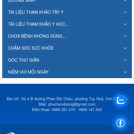
TÀI LIỆU THAM KHẢO TÂY Y
TÀI LIỆU THAM KHẢO Y HỌC...
CHỮA BỆNH KHÔNG DÙNG...
CHĂM SÓC SỨC KHỎE
GÓC THƯ GIÃN
NIỀM VUI MỖI NGÀY
Địa chỉ: Số 4 B đường Phan Bội Châu, phường Tuy Hoà, tỉnh Đắk Lắk
Mail:
phuctamduong@gmail.com
Điện thoại: 0985.261.315 - 0905.147.543