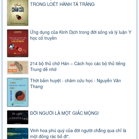
TRONG LOÉT HÀNH TÁ TRÀNG
Ứng dụng của Kinh Dịch trong đời sống và lý luận Y
học cổ truyền
214 bộ thủ chữ Hán – Cách học các bộ thủ tiếng
Trung dễ nhớ
Thời bấm huyệt - châm cứu học - Nguyễn Văn
Thang
ĐỜI NGƯỜI LÀ MỘT GIẤC MỘNG!
Vinh hoa phú quý của đời người chẳng qua chỉ là
một đống rác bỏ đi".