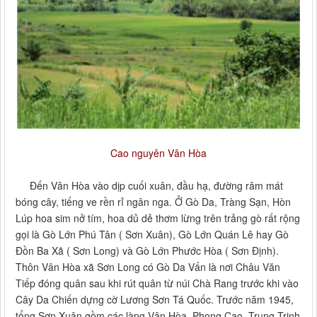
Cao nguyên Vân Hòa
Đến Vân Hòa vào dịp cuối xuân, đầu hạ, đường râm mát
bóng cây, tiếng ve rền rỉ ngân nga. Ở Gò Da, Tràng Sạn, Hòn
Lúp hoa sim nở tím, hoa dủ dẻ thơm lừng trên trảng gò rất rộng
gọi là Gò Lớn Phú Tân ( Sơn Xuân), Gò Lớn Quán Lê hay Gò
Đồn Ba Xã ( Sơn Long) và Gò Lớn Phước Hòa ( Sơn Định).
Thôn Vân Hòa xã Sơn Long có Gò Da Vấn là nơi Châu Văn
Tiếp đóng quân sau khi rút quân từ núi Chà Rang trước khi vào
Cây Da Chiến dựng cờ Lương Sơn Tá Quốc. Trước năm 1945,
tổng Sơn Xuân gồm các làng Vân Hòa, Phong Cao, Trung Trinh