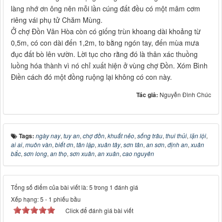
làng nhớ ơn ông nên mỗi lần cúng đất đều có một mâm cơm
riêng vái phụ tử Chăm Mùng.
Ở chợ Đồn Vân Hòa còn có giống trùn khoang dài khoảng từ
0,5m, có con dài đến 1,2m, to bằng ngón tay, đến mùa mưa
đục đất bò lên vườn. Lời tục cho rằng đó là thân xác thuồng
luồng hóa thành vì nó chỉ xuất hiện ở vùng chợ Đồn. Xóm Bình
Điền cách đó một đồng ruộng lại không có con này.
Tác giả:
Nguyễn Đình Chúc
Tags:
ngày nay
,
tuy an
,
chợ đồn
,
khuất nẻo
,
sống trâu
,
thui thủi
,
lặn lội
,
ai ai
,
muôn vàn
,
biết ơn
,
tân lập
,
xuân tây
,
sơn tân
,
an sơn
,
định an
,
xuân
bắc
,
sơn long
,
an thọ
,
sơn xuân
,
an xuân
,
cao nguyên
Tổng số điểm của bài viết là: 5 trong 1 đánh giá
Xếp hạng:
5
-
1
phiếu bầu
Click để đánh giá bài viết