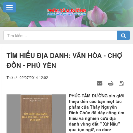
TÌM HIỂU ĐỊA DANH: VÂN HÒA - CHỢ
ĐỒN - PHÚ YÊN
Thứ tư - 02/07/2014 12:02
PHÚC TÂM ĐƯỜNG xin giới
thiệu đến các bạn một tác
phẩm của Thầy Nguyễn
Đình Chúc đã dày công tìm
hiểu và nghiên cứu địa
danh vùng đất " Xứ Nẫu"
qua tục ngữ, ca dao: