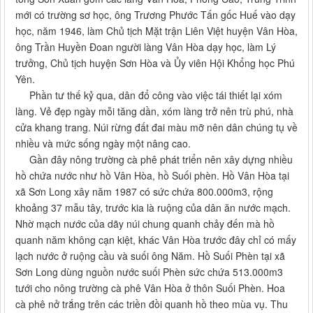
mới có trường sơ học, ông Trương Phước Tấn gốc Huế vào dạy
học, năm 1946, làm Chủ tịch Mặt trận Liên Việt huyện Vân Hòa,
ông Trần Huyền Đoan người làng Vân Hòa dạy học, làm Lý
trưởng, Chủ tịch huyện Sơn Hòa và Ủy viên Hội Khổng học Phú
Yên.
Phần tư thế kỷ qua, dân đổ công vào việc tái thiết lại xóm
làng. Vẻ đẹp ngày mỗi tăng dần, xóm làng trở nên trù phú, nhà
cửa khang trang. Núi rừng đất đai màu mỡ nên dân chúng tụ về
nhiều và mức sống ngày một nâng cao.
Gần đây nông trường cà phê phát triển nên xây dựng nhiều
hồ chứa nước như hồ Vân Hòa, hồ Suối phèn. Hồ Vân Hòa tại
xã Sơn Long xây năm 1987 có sức chứa 800.000m3, rộng
khoảng 37 mẫu tây, trước kia là ruộng của dân ăn nước mạch.
Nhờ mạch nước của dãy núi chung quanh chảy đến mà hồ
quanh năm không cạn kiệt, khác Vân Hòa trước đây chỉ có mấy
lạch nước ở ruộng cầu và suối ông Năm. Hồ Suối Phèn tại xã
Sơn Long dùng nguồn nước suối Phèn sức chứa 513.000m3
tưới cho nông trường cà phê Vân Hòa ở thôn Suối Phèn. Hoa
cà phê nở trắng trên các triền đồi quanh hồ theo mùa vụ. Thu