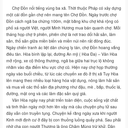
Chợ Đồn nổi tiếng vùng ba xã. Thời thuộc Pháp có xây dựng
một cái đồn gần chợ nên mang tên Chợ Đồn. Ngày trước chợ
Đồn cách ngã ba chừng 100m, mặt bằng khu chợ khá rộng có
phố xá người Việt, người Minh Hương mua bán quanh chợ. Mỗi
tháng họp chợ 9 phiên, phiên chợ là nơi trao dổi hải sản, lâm
sản, thổ sản giữa miền biển và miền núi nên rất đông đúc.
Ngày chiến tranh ác liệt dân chúng ly tán, chợ Đồn hoang vắng
điêu tàn. Hòa bình lập lại, đường An mỹ ( Hòa Đa) – Vân Hòa
mở rộng, xe cộ thông thương, ngã ba giữa hai trục lộ không
nhằm vào địa điểm khu vực chợ cũ. Hiện nay chợ họp thường
ngày vào buổi chiều, từ lúc các chuyến xe đò ở thị xã Tuy Hòa
lên mang theo nhiều loại hàng hóa vật dụng, nông lâm hải sản
và mua về các thổ sản địa phương như đậu, mè , bắp, thuốc lá,
đường, mật ong và các lâm đặc sản quý giá.
Vân Hòa ngày nay phát triển toàn diện, cuộc sống vật chất
và tinh thần ngày một hơn lên vậy mà câu chuyện phụ tử sau
đây vẫn còn truyền tụng. Chuyện kể rằng ngày xưa khi người
Kinh mới định cư ở đây bị con thuồng luồng quấy phá. Sau phải
nhờ cha con người Thượng là ông Chăm Mùng trừ khử. Dân