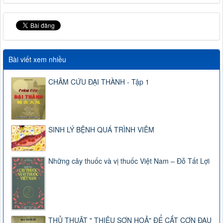
Bài viết xem nhiều
CHÂM CỨU ĐẠI THÀNH - Tập 1
SINH LÝ BỆNH QUÁ TRÌNH VIÊM
Những cây thuốc và vị thuốc Việt Nam – Đỗ Tất Lợi
THỦ THUẬT " THIÊU SƠN HOẢ" ĐỂ CẮT CƠN ĐAU