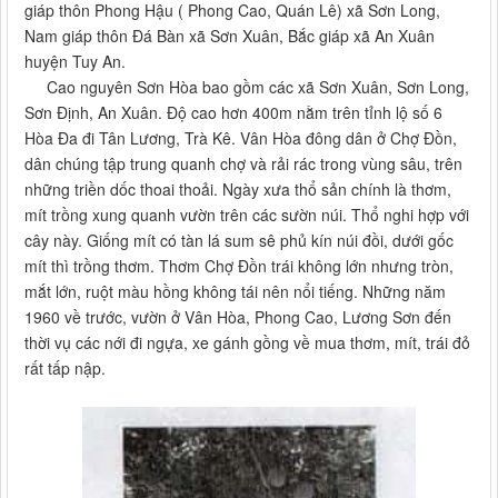
giáp thôn Phong Hậu ( Phong Cao, Quán Lê) xã Sơn Long,
Nam giáp thôn Đá Bàn xã Sơn Xuân, Bắc giáp xã An Xuân
huyện Tuy An.
Cao nguyên Sơn Hòa bao gồm các xã Sơn Xuân, Sơn Long,
Sơn Định, An Xuân. Độ cao hơn 400m nằm trên tỉnh lộ số 6
Hòa Đa đi Tân Lương, Trà Kê. Vân Hòa đông dân ở Chợ Đồn,
dân chúng tập trung quanh chợ và rải rác trong vùng sâu, trên
những triền dốc thoai thoải. Ngày xưa thổ sản chính là thơm,
mít trồng xung quanh vườn trên các sườn núi. Thổ nghi hợp với
cây này. Giống mít có tàn lá sum sê phủ kín núi đồi, dưới gốc
mít thì trồng thơm. Thơm Chợ Đồn trái không lớn nhưng tròn,
mắt lớn, ruột màu hồng không tái nên nổi tiếng. Những năm
1960 về trước, vườn ở Vân Hòa, Phong Cao, Lương Sơn đến
thời vụ các nới đi ngựa, xe gánh gồng về mua thơm, mít, trái đỏ
rất tấp nập.