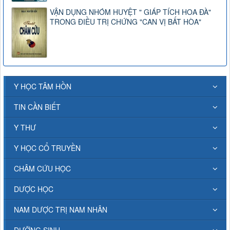
VẬN DỤNG NHÓM HUYỆT " GIÁP TÍCH HOA ĐÀ"
TRONG ĐIỀU TRỊ CHỨNG "CAN VỊ BẤT HÒA"
Y HỌC TÂM HỒN
TIN CẦN BIẾT
Y THƯ
Y HỌC CỔ TRUYỀN
CHÂM CỨU HỌC
DƯỢC HỌC
NAM DƯỢC TRỊ NAM NHÂN
DƯỠNG SINH