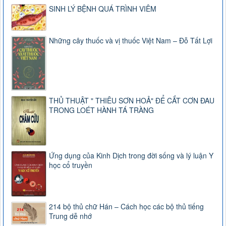
SINH LÝ BỆNH QUÁ TRÌNH VIÊM
Những cây thuốc và vị thuốc Việt Nam – Đỗ Tất Lợi
THỦ THUẬT " THIÊU SƠN HOẢ" ĐỂ CẮT CƠN ĐAU
TRONG LOÉT HÀNH TÁ TRÀNG
Ứng dụng của Kinh Dịch trong đời sống và lý luận Y
học cổ truyền
214 bộ thủ chữ Hán – Cách học các bộ thủ tiếng
Trung dễ nhớ