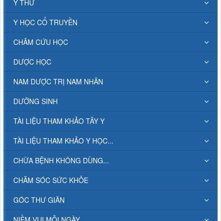
Y THƯ
Y HỌC CỔ TRUYỀN
CHÂM CỨU HỌC
DƯỢC HỌC
NAM DƯỢC TRỊ NAM NHÂN
DƯỠNG SINH
TÀI LIỆU THAM KHẢO TÂY Y
TÀI LIỆU THAM KHẢO Y HỌC...
CHỮA BỆNH KHÔNG DÙNG...
CHĂM SÓC SỨC KHỎE
GÓC THƯ GIÃN
NIỀM VUI MỖI NGÀY