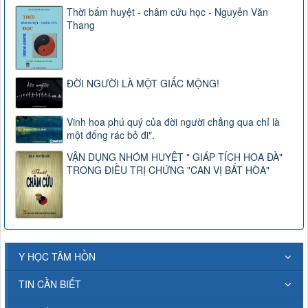
Thời bấm huyệt - châm cứu học - Nguyễn Văn
Thang
ĐỜI NGƯỜI LÀ MỘT GIẤC MỘNG!
Vinh hoa phú quý của đời người chẳng qua chỉ là
một đống rác bỏ đi".
VẬN DỤNG NHÓM HUYỆT " GIÁP TÍCH HOA ĐÀ"
TRONG ĐIỀU TRỊ CHỨNG "CAN VỊ BẤT HÒA"
Y HỌC TÂM HỒN
TIN CẦN BIẾT