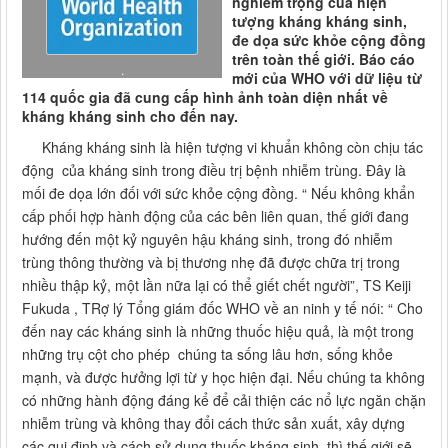
nghiêm trọng của hiện
tượng kháng kháng sinh,
đe dọa sức khỏe cộng đồng
trên toàn thế giới. Báo cáo
.
mới của WHO với dữ liệu từ
114 quốc gia đã cung cấp hình ảnh toàn diện nhất về
kháng kháng sinh cho đến nay.
Kháng kháng sinh là hiện tượng vi khuẩn không còn chịu tác
động của kháng sinh trong điều trị bệnh nhiễm trùng. Đây là
mối đe dọa lớn đối với sức khỏe cộng đồng. “ Nếu không khẩn
cấp phối hợp hành động của các bên liên quan, thế giới đang
hướng đến một kỷ nguyên hậu kháng sinh, trong đó nhiễm
trùng thông thường và bị thương nhẹ đã được chữa trị trong
nhiều thập kỷ, một lần nữa lại có thể giết chết người”, TS Keiji
Fukuda , TRợ lý Tổng giám đốc WHO về an ninh y tế nói: “ Cho
đến nay các kháng sinh là những thuốc hiệu quả, là một trong
những trụ cột cho phép chúng ta sống lâu hơn, sống khỏe
mạnh, và được hưởng lợi từ y học hiện đại. Nếu chúng ta không
có những hành động đáng kể để cải thiện các nổ lực ngăn chặn
nhiễm trùng và không thay đổi cách thức sản xuất, xây dựng
các qui định và cách sử dụng thuốc kháng sinh, thì thế giới sẽ