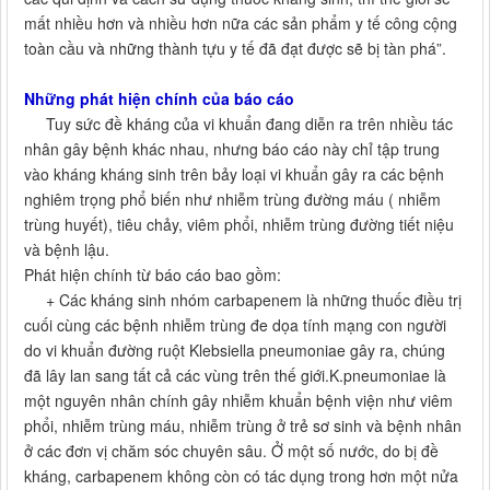
mất nhiều hơn và nhiều hơn nữa các sản phẩm y tế công cộng
toàn cầu và những thành tựu y tế đã đạt được sẽ bị tàn phá”.
Những phát hiện chính của báo cáo
Tuy sức đề kháng của vi khuẩn đang diễn ra trên nhiều tác
nhân gây bệnh khác nhau, nhưng báo cáo này chỉ tập trung
vào kháng kháng sinh trên bảy loại vi khuẩn gây ra các bệnh
nghiêm trọng phổ biến như nhiễm trùng đường máu ( nhiễm
trùng huyết), tiêu chảy, viêm phổi, nhiễm trùng đường tiết niệu
và bệnh lậu.
Phát hiện chính từ báo cáo bao gồm:
+ Các kháng sinh nhóm carbapenem là những thuốc điều trị
cuối cùng các bệnh nhiễm trùng đe dọa tính mạng con người
do vi khuẩn đường ruột Klebsiella pneumoniae gây ra, chúng
đã lây lan sang tất cả các vùng trên thế giới.K.pneumoniae là
một nguyên nhân chính gây nhiễm khuẩn bệnh viện như viêm
phổi, nhiễm trùng máu, nhiễm trùng ở trẻ sơ sinh và bệnh nhân
ở các đơn vị chăm sóc chuyên sâu. Ở một số nước, do bị đề
kháng, carbapenem không còn có tác dụng trong hơn một nửa