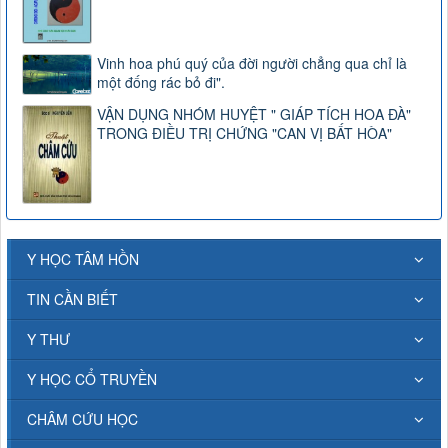
Vinh hoa phú quý của đời người chẳng qua chỉ là
một đống rác bỏ đi".
VẬN DỤNG NHÓM HUYỆT " GIÁP TÍCH HOA ĐÀ"
TRONG ĐIỀU TRỊ CHỨNG "CAN VỊ BẤT HÒA"
Y HỌC TÂM HỒN
TIN CẦN BIẾT
Y THƯ
Y HỌC CỔ TRUYỀN
CHÂM CỨU HỌC