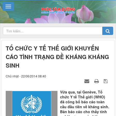
TỔ CHỨC Y TẾ THẾ GIỚI KHUYẾN
CÁO TÌNH TRẠNG ĐỀ KHÁNG KHÁNG
SINH
Chủ nhật - 22/06/2014 08:40
Vừa qua, tại Genève, Tổ
chức Y tế Thế giới (WHO)
đã công bố báo cáo toàn
cầu đầu tiên về kháng sinh.
Bản báo cáo cho thấy tính