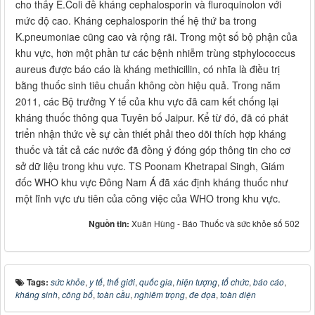
cho thấy E.Coli đề kháng cephalosporin và fluroquinolon với
mức độ cao. Kháng cephalosporin thế hệ thứ ba trong
K.pneumoniae cũng cao và rộng rãi. Trong một số bộ phận của
khu vực, hơn một phần tư các bệnh nhiễm trùng stphylococcus
aureus được báo cáo là kháng methicillin, có nhĩa là điều trị
bằng thuốc sinh tiêu chuẩn không còn hiệu quả. Trong năm
2011, các Bộ trưởng Y tế của khu vực đã cam kết chống lại
kháng thuốc thông qua Tuyên bố Jaipur. Kể từ đó, đã có phát
triển nhận thức về sự cần thiết phải theo dõi thích hợp kháng
thuốc và tất cả các nước đã đồng ý đóng góp thông tin cho cơ
sở dữ liệu trong khu vực. TS Poonam Khetrapal Singh, Giám
đốc WHO khu vực Đông Nam Á đã xác định kháng thuốc như
một lĩnh vực ưu tiên của công việc của WHO trong khu vực.
Nguồn tin:
Xuân Hùng - Báo Thuốc và sức khỏe số 502
Tags:
sức khỏe
,
y tế
,
thế giới
,
quốc gia
,
hiện tượng
,
tổ chức
,
báo cáo
,
kháng sinh
,
công bố
,
toàn cầu
,
nghiêm trọng
,
đe dọa
,
toàn diện