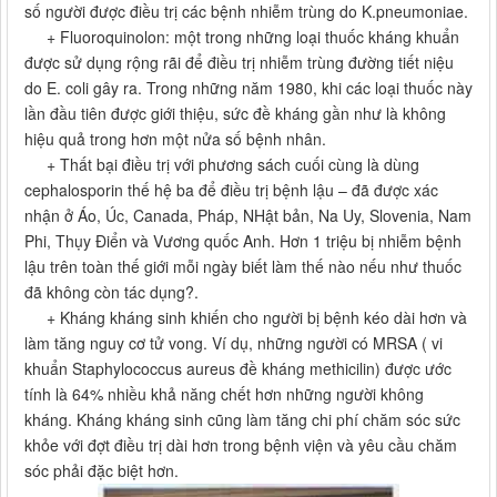
số người được điều trị các bệnh nhiễm trùng do K.pneumoniae.
+ Fluoroquinolon: một trong những loại thuốc kháng khuẩn
được sử dụng rộng rãi để điều trị nhiễm trùng đường tiết niệu
do E. coli gây ra. Trong những năm 1980, khi các loại thuốc này
lần đầu tiên được giới thiệu, sức đề kháng gần như là không
hiệu quả trong hơn một nửa số bệnh nhân.
+ Thất bại điều trị với phương sách cuối cùng là dùng
cephalosporin thế hệ ba để điều trị bệnh lậu – đã được xác
nhận ở Áo, Úc, Canada, Pháp, NHật bản, Na Uy, Slovenia, Nam
Phi, Thụy Điển và Vương quốc Anh. Hơn 1 triệu bị nhiễm bệnh
lậu trên toàn thế giới mỗi ngày biết làm thế nào nếu như thuốc
đã không còn tác dụng?.
+ Kháng kháng sinh khiến cho người bị bệnh kéo dài hơn và
làm tăng nguy cơ tử vong. Ví dụ, những người có MRSA ( vi
khuẩn Staphylococcus aureus đề kháng methicilin) được ước
tính là 64% nhiều khả năng chết hơn những người không
kháng. Kháng kháng sinh cũng làm tăng chi phí chăm sóc sức
khỏe với đợt điều trị dài hơn trong bệnh viện và yêu cầu chăm
sóc phải đặc biệt hơn.