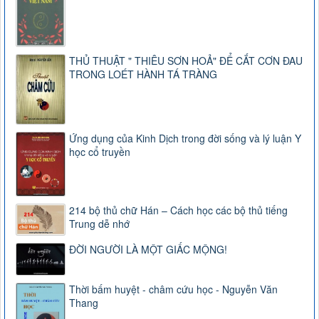
THỦ THUẬT " THIÊU SƠN HOẢ" ĐỂ CẮT CƠN ĐAU
TRONG LOÉT HÀNH TÁ TRÀNG
Ứng dụng của Kinh Dịch trong đời sống và lý luận Y
học cổ truyền
214 bộ thủ chữ Hán – Cách học các bộ thủ tiếng
Trung dễ nhớ
ĐỜI NGƯỜI LÀ MỘT GIẤC MỘNG!
Thời bấm huyệt - châm cứu học - Nguyễn Văn
Thang