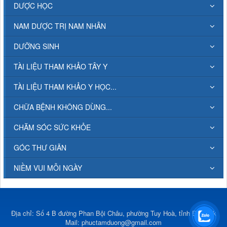
DƯỢC HỌC
NAM DƯỢC TRỊ NAM NHÂN
DƯỠNG SINH
TÀI LIỆU THAM KHẢO TÂY Y
TÀI LIỆU THAM KHẢO Y HỌC...
CHỮA BỆNH KHÔNG DÙNG...
CHĂM SÓC SỨC KHỎE
GÓC THƯ GIÃN
NIỀM VUI MỖI NGÀY
Địa chỉ: Số 4 B đường Phan Bội Châu, phường Tuy Hoà, tỉnh Đắk Lắk
Mail:
phuctamduong@gmail.com