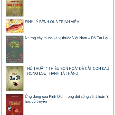
SINH LÝ BỆNH QUÁ TRÌNH VIÊM
Những cây thuốc và vị thuốc Việt Nam – Đỗ Tất Lợi
THỦ THUẬT " THIÊU SƠN HOẢ" ĐỂ CẮT CƠN ĐAU
TRONG LOÉT HÀNH TÁ TRÀNG
Ứng dụng của Kinh Dịch trong đời sống và lý luận Y
học cổ truyền