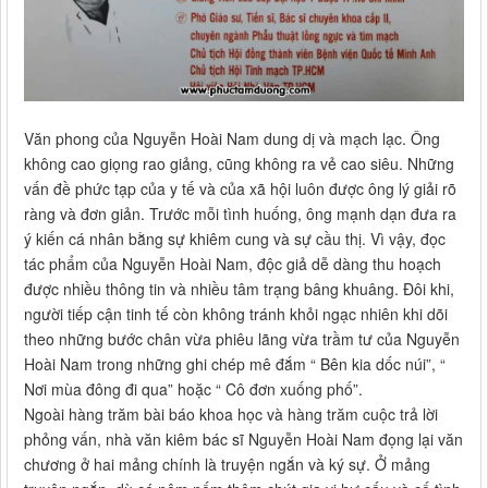
Văn phong của Nguyễn Hoài Nam dung dị và mạch lạc. Ông
không cao giọng rao giảng, cũng không ra vẻ cao siêu. Những
vấn đề phức tạp của y tế và của xã hội luôn được ông lý giải rõ
ràng và đơn giản. Trước mỗi tình huống, ông mạnh dạn đưa ra
ý kiến cá nhân bằng sự khiêm cung và sự cầu thị. Vì vậy, đọc
tác phẩm của Nguyễn Hoài Nam, độc giả dễ dàng thu hoạch
được nhiều thông tin và nhiều tâm trạng bâng khuâng. Đôi khi,
người tiếp cận tinh tế còn không tránh khỏi ngạc nhiên khi dõi
theo những bước chân vừa phiêu lãng vừa trầm tư của Nguyễn
Hoài Nam trong những ghi chép mê đắm “ Bên kia dốc núi”, “
Nơi mùa đông đi qua” hoặc “ Cô đơn xuống phố”.
Ngoài hàng trăm bài báo khoa học và hàng trăm cuộc trả lời
phỏng vấn, nhà văn kiêm bác sĩ Nguyễn Hoài Nam đọng lại văn
chương ở hai mảng chính là truyện ngắn và ký sự. Ở mảng