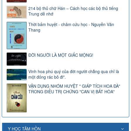
214 bộ thủ chữ Hán – Cách học các bộ thủ tiếng
Trung dễ nhớ
Thời bấm huyệt - châm cứu học - Nguyễn Văn
Thang
ĐỜI NGƯỜI LÀ MỘT GIẤC MỘNG!
Vinh hoa phú quý của đời người chẳng qua chỉ là
một đống rác bỏ đi".
VẬN DỤNG NHÓM HUYỆT " GIÁP TÍCH HOA ĐÀ"
TRONG ĐIỀU TRỊ CHỨNG "CAN VỊ BẤT HÒA"
Y HỌC TÂM HỒN