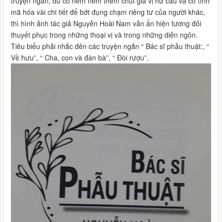
truyện ngắn, dù có nêm nếm thêm chút gia vị hư cấu và cố tình
mã hóa vài chi tiết để bớt đụng chạm riêng tư của người khác,
thì hình ảnh tác giả Nguyễn Hoài Nam vẫn ẩn hiện tương đối
thuyết phục trong những thoại vị và trong những diễn ngôn.
Tiêu biểu phải nhắc đên các truyện ngắn “ Bác sĩ phẫu thuật:, “
Về hưu”, “ Cha, con và đàn bà”, “ Đòi rượu”.