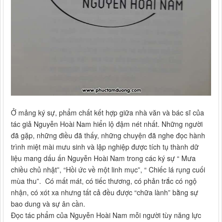
Ở mảng ký sự, phẩm chất kết hợp giữa nhà văn và bác sĩ của
tác giả Nguyễn Hoài Nam hiển lộ đậm nét nhất. Những người
đã gặp, những điều đã thấy, những chuyện đã nghe đọc hành
trình miệt mài mưu sinh và lập nghiệp được tích tụ thành dữ
liệu mang dấu ấn Nguyễn Hoài Nam trong các ký sự “ Mưa
chiều chủ nhật”, “Hồi ức về một linh mục”, “ Chiếc lá rụng cuối
mùa thu”. Có mất mát, có tiếc thương, có phản trắc có ngộ
nhận, có xót xa nhưng tất cả đều được “chữa lành” bằng sự
bao dung và sự ân cần.
Đọc tác phẩm của Nguyễn Hoài Nam mỗi người tùy năng lực