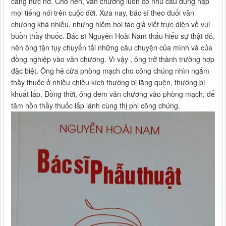
càng nức nở. Cho nên, văn chương luôn có nhu cầu dung nạp
mọi tiếng nói trên cuộc đời. Xưa nay, bác sĩ theo đuổi văn
chương khá nhiều, nhưng hiếm hoi tác giả viết trực diện về vui
buồn thầy thuốc. Bác sĩ Nguyễn Hoài Nam thấu hiểu sự thật đó,
nên ông tận tụy chuyển tải những câu chuyện của mình và của
đồng nghiệp vào văn chương. Vì vậy , ông trở thành trường hợp
đặc biệt. Ông hé cửa phòng mạch cho công chúng nhìn ngắm
thầy thuốc ở nhiều chiều kích thường bị lãng quên, thường bị
khuất lấp. Đồng thời, ông đem văn chương vào phòng mạch, để
tâm hồn thầy thuốc lấp lánh cùng thị phi công chúng.