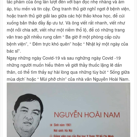
tác phẩm của ông lần lượt đến với bạn đọc nhẹ nhàng và ấm
áp, trìu mến và tin cậy. Ông tranh thủ giờ nghỉ ngơi ở bệnh viện,
hoặc tranh thủ giờ giải lao giữa các hội thảo khoa học, để cúi
xuống bản thảo đầy ắp ưu tư. Và ông viết rất nhanh, viết như
một nỗi chia sớt, viết như một niềm thổ lộ, để có những trang
văn trao gửi nhiều rung cảm “ Ba giờ ở một phòng cấp cứu
bệnh viện”, “ Đêm trực khó quên” hoặc “ Nhật ký một ngày của
bác sĩ”.
Ngay những ngày Covid-19 và sau nghững ngày Covid -19
những người muốn hiểu thêm về giới thầy thuốc lặng lẽ dấn
thân, có thể tìm thấy sự hài lòng qua những tùy bút “ Sống giữa
mùa dịch’ hoặc “ Mùi phở chín” của nhà văn Nguyễn Hoài Nam.