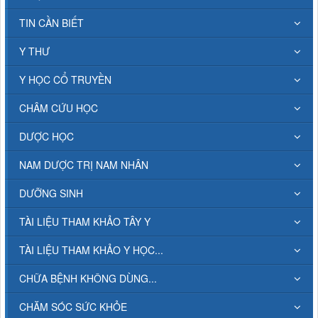
TIN CẦN BIẾT
Y THƯ
Y HỌC CỔ TRUYỀN
CHÂM CỨU HỌC
DƯỢC HỌC
NAM DƯỢC TRỊ NAM NHÂN
DƯỠNG SINH
TÀI LIỆU THAM KHẢO TÂY Y
TÀI LIỆU THAM KHẢO Y HỌC...
CHỮA BỆNH KHÔNG DÙNG...
CHĂM SÓC SỨC KHỎE