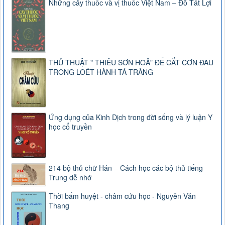
Những cây thuốc và vị thuốc Việt Nam – Đỗ Tất Lợi
THỦ THUẬT " THIÊU SƠN HOẢ" ĐỂ CẮT CƠN ĐAU
TRONG LOÉT HÀNH TÁ TRÀNG
Ứng dụng của Kinh Dịch trong đời sống và lý luận Y
học cổ truyền
214 bộ thủ chữ Hán – Cách học các bộ thủ tiếng
Trung dễ nhớ
Thời bấm huyệt - châm cứu học - Nguyễn Văn
Thang