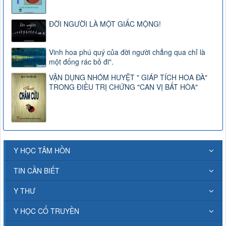
ĐỜI NGƯỜI LÀ MỘT GIẤC MỘNG!
Vinh hoa phú quý của đời người chẳng qua chỉ là
một đống rác bỏ đi".
VẬN DỤNG NHÓM HUYỆT " GIÁP TÍCH HOA ĐÀ"
TRONG ĐIỀU TRỊ CHỨNG "CAN VỊ BẤT HÒA"
Y HỌC TÂM HỒN
TIN CẦN BIẾT
Y THƯ
Y HỌC CỔ TRUYỀN