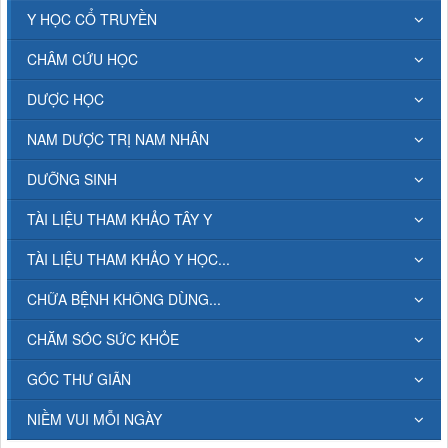
Y HỌC CỔ TRUYỀN
CHÂM CỨU HỌC
DƯỢC HỌC
NAM DƯỢC TRỊ NAM NHÂN
DƯỠNG SINH
TÀI LIỆU THAM KHẢO TÂY Y
TÀI LIỆU THAM KHẢO Y HỌC...
CHỮA BỆNH KHÔNG DÙNG...
CHĂM SÓC SỨC KHỎE
GÓC THƯ GIÃN
NIỀM VUI MỖI NGÀY