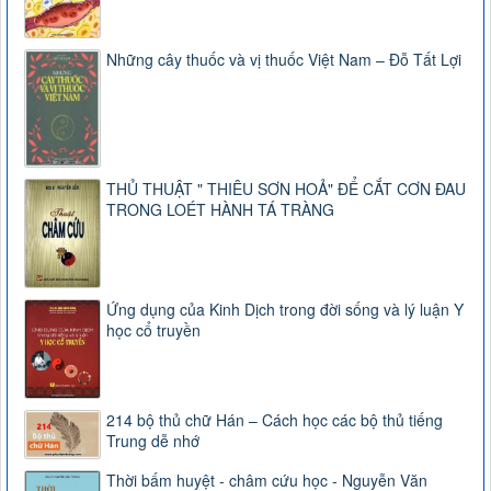
Những cây thuốc và vị thuốc Việt Nam – Đỗ Tất Lợi
THỦ THUẬT " THIÊU SƠN HOẢ" ĐỂ CẮT CƠN ĐAU
TRONG LOÉT HÀNH TÁ TRÀNG
Ứng dụng của Kinh Dịch trong đời sống và lý luận Y
học cổ truyền
214 bộ thủ chữ Hán – Cách học các bộ thủ tiếng
Trung dễ nhớ
Thời bấm huyệt - châm cứu học - Nguyễn Văn