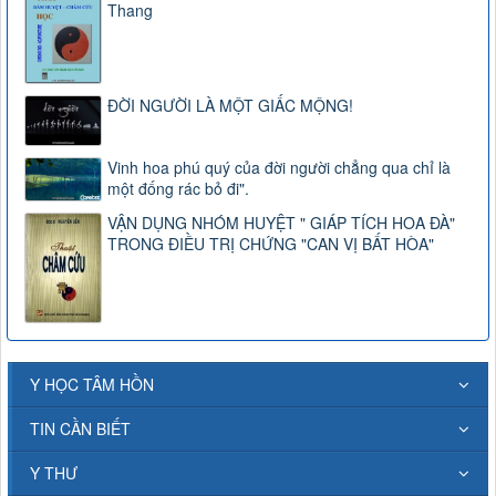
Thang
ĐỜI NGƯỜI LÀ MỘT GIẤC MỘNG!
Vinh hoa phú quý của đời người chẳng qua chỉ là
một đống rác bỏ đi".
VẬN DỤNG NHÓM HUYỆT " GIÁP TÍCH HOA ĐÀ"
TRONG ĐIỀU TRỊ CHỨNG "CAN VỊ BẤT HÒA"
Y HỌC TÂM HỒN
TIN CẦN BIẾT
Y THƯ