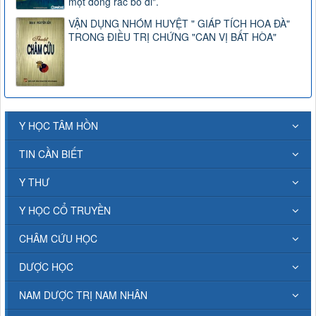
một đống rác bỏ đi".
VẬN DỤNG NHÓM HUYỆT " GIÁP TÍCH HOA ĐÀ"
TRONG ĐIỀU TRỊ CHỨNG "CAN VỊ BẤT HÒA"
Y HỌC TÂM HỒN
TIN CẦN BIẾT
Y THƯ
Y HỌC CỔ TRUYỀN
CHÂM CỨU HỌC
DƯỢC HỌC
NAM DƯỢC TRỊ NAM NHÂN