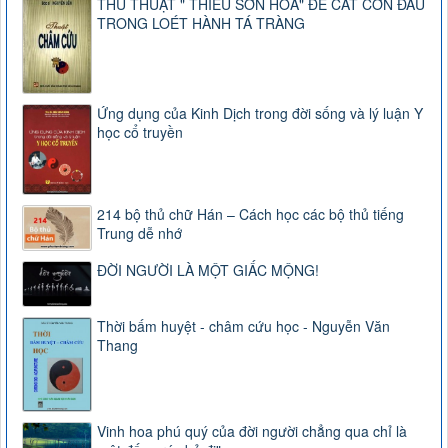
THỦ THUẬT " THIÊU SƠN HOẢ" ĐỂ CẮT CƠN ĐAU
TRONG LOÉT HÀNH TÁ TRÀNG
Ứng dụng của Kinh Dịch trong đời sống và lý luận Y
học cổ truyền
214 bộ thủ chữ Hán – Cách học các bộ thủ tiếng
Trung dễ nhớ
ĐỜI NGƯỜI LÀ MỘT GIẤC MỘNG!
Thời bấm huyệt - châm cứu học - Nguyễn Văn
Thang
Vinh hoa phú quý của đời người chẳng qua chỉ là