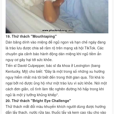
19. Thử thách "Mouthtaping"
Dán băng dính vào miệng để ngủ ngon và hạn chế ngáy đang
là trào lưu được chia sẻ rầm rộ trên mạng xã hội TikTok. Các
chuyên gia cảnh báo hành động dán miệng khi ngủ tiềm ẩn
nguy cơ gây hại tới sức khỏe.
Tiến sĩ David Culpepper, bác sĩ đa khoa ở Lexington (bang
Kentucky, Mỹ) cho biết: "Đây là một trong số những xu hướng
nguy hiểm nhất mà tôi biết đến trong thời gian qua. Tôi khá lo
ngại bởi nó được ủng hộ như một trào lưu vì sức khỏe. Nói một
cách đơn giản, cố tình làm tắc nghẽn đường hô hấp trong khi
ngủ là một ý tưởng khủng khiếp".
20. Thử thách "Bright Eye Challenge"
Thử thách mắt đổi màu khuyến khích người dùng được hướng
dẫn lấy thạch, nước rửa tay, thuốc tẩy và kem cạo râu cho vào