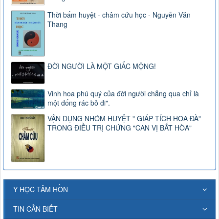
Thời bấm huyệt - châm cứu học - Nguyễn Văn
Thang
ĐỜI NGƯỜI LÀ MỘT GIẤC MỘNG!
Vinh hoa phú quý của đời người chẳng qua chỉ là
một đống rác bỏ đi".
VẬN DỤNG NHÓM HUYỆT " GIÁP TÍCH HOA ĐÀ"
TRONG ĐIỀU TRỊ CHỨNG "CAN VỊ BẤT HÒA"
Y HỌC TÂM HỒN
TIN CẦN BIẾT