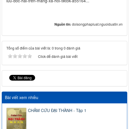
luu-doc-hai-tren-mang-xa-hoi-tiktok-a55164...
Nguồn tin:
doisongphapluat.nguoiduatin.vn
Tổng số điểm của bài viết là: 0 trong 0 đánh giá
Click để đánh giá bài viết
Bài viết xem nhiều
CHÂM CỨU ĐẠI THÀNH - Tập 1