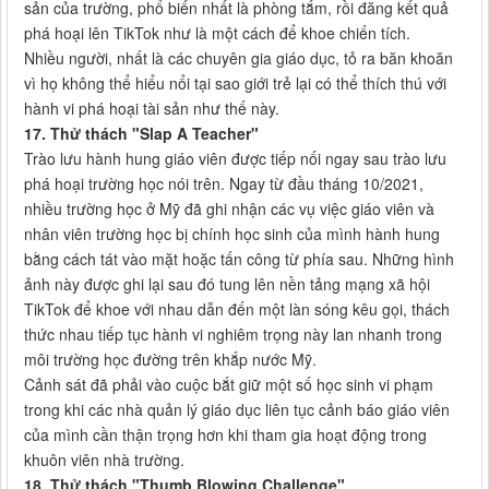
sản của trường, phổ biến nhất là phòng tắm, rồi đăng kết quả
phá hoại lên TikTok như là một cách để khoe chiến tích.
Nhiều người, nhất là các chuyên gia giáo dục, tỏ ra băn khoăn
vì họ không thể hiểu nổi tại sao giới trẻ lại có thể thích thú với
hành vi phá hoại tài sản như thế này.
17. Thử thách "Slap A Teacher"
Trào lưu hành hung giáo viên được tiếp nối ngay sau trào lưu
phá hoại trường học nói trên. Ngay từ đầu tháng 10/2021,
nhiều trường học ở Mỹ đã ghi nhận các vụ việc giáo viên và
nhân viên trường học bị chính học sinh của mình hành hung
bằng cách tát vào mặt hoặc tấn công từ phía sau. Những hình
ảnh này được ghi lại sau đó tung lên nền tảng mạng xã hội
TikTok để khoe với nhau dẫn đến một làn sóng kêu gọi, thách
thức nhau tiếp tục hành vi nghiêm trọng này lan nhanh trong
môi trường học đường trên khắp nước Mỹ.
Cảnh sát đã phải vào cuộc bắt giữ một số học sinh vi phạm
trong khi các nhà quản lý giáo dục liên tục cảnh báo giáo viên
của mình cần thận trọng hơn khi tham gia hoạt động trong
khuôn viên nhà trường.
18. Thử thách "Thumb Blowing Challenge"