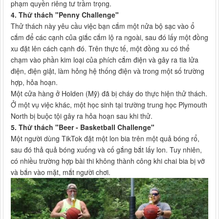
phạm quyền riêng tư trầm trọng.
4. Thử thách "Penny Challenge"
Thử thách này yêu cầu việc bạn cắm một nửa bộ sạc vào ổ
cắm để các cạnh của giắc cắm lộ ra ngoài, sau đó lấy một đồng
xu đặt lên cách cạnh đó. Trên thực tế, một đồng xu có thể
chạm vào phần kim loại của phích cắm điện và gây ra tia lửa
điện, điện giật, làm hỏng hệ thống điện và trong một số trường
hợp, hỏa hoạn.
Một cửa hàng ở Holden (Mỹ) đã bị cháy do thực hiện thử thách.
Ở một vụ việc khác, một học sinh tại trường trung học Plymouth
North bị buộc tội gây ra hỏa hoạn sau khi thử.
5. Thử thách "Beer - Basketball Challenge"
Một người dùng TikTok đặt một lon bia trên một quả bóng rổ,
sau đó thả quả bóng xuống và cố gắng bắt lấy lon. Tuy nhiên,
có nhiều trường hợp bài thi không thành công khi chai bia bị vỡ
và bắn vào mặt, mắt người chơi.