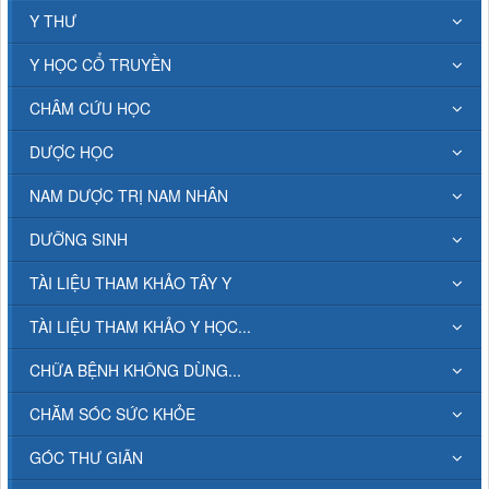
Y THƯ
Y HỌC CỔ TRUYỀN
CHÂM CỨU HỌC
DƯỢC HỌC
NAM DƯỢC TRỊ NAM NHÂN
DƯỠNG SINH
TÀI LIỆU THAM KHẢO TÂY Y
TÀI LIỆU THAM KHẢO Y HỌC...
CHỮA BỆNH KHÔNG DÙNG...
CHĂM SÓC SỨC KHỎE
GÓC THƯ GIÃN