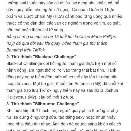
những loại thuốc này còn có nhiều tác dụng phụ khác, có thể
gây nguy hiểm cho người sử dụng. Cơ quan Quản lý Thực
phẩm và Dược phẩm Mỹ (FDA) cảnh báo rằng uống quá nhiều
thuốc có thể dẫn đến các vấn đề nghiêm trọng về tim, co giật,
hôn mê hoặc thậm chí tử vong.
Bằng chứng là một cô bé 15 tuổi tên là Chloe Marie Phillips
(Mỹ) đã qua đời sau khi quay video tham gia thử thách
Benadryl trên TikTok.
2. Thử thách "Blackout Challenge"
Blackout Challenge đòi hỏi người tham gia thực hiện một số
hành động làm ngạt thở rồi rơi vào trạng thái bất tỉnh. Hành
động này nguy hiểm đến mức nó có thể gây tổn thương não
hoặc tử vong. Một bé gái 10 tuổi tên Antonella (Mỹ) đã chết khi
tham gia trào lưu TikTok nguy hiểm này và sau đó là Joshua
Haileyesus (Mỹ), cậu bé mới 12 tuổi.
3. Thử thách "Silhouette Challenge"
Khi thực hiện thử thách, một người quay phim thường là phụ
nữ, sẽ đứng ở ngưỡng cửa, tạo dáng sexy hoặc nhún nhảy
theo nhịp điệu âm nhạc. Ánh đèn đỏ ngược sáng khiến các cô
gái như một bóng đen bí ẩn vừa quyến rũ, vừa khéo léo khoe