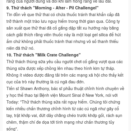
răng của người dùng và đôi khi làm hỏng răng về lâu dài.
9. Thử thách "Morning - After - Pil Challengel"
Tin đồn về que thử thai có chứa thuốc tránh thai khẩn cấp đã
trở thành một trào lưu nguy hiểm trong thời gian qua. Công ty
sản xuất que thử thai đã cố gắng dập tắt xu hướng này bằng
cách giải thích rằng viên thuốc này là một loại gel silica để hút
ẩm chứ không phải thuốc tránh thai nhưng vô số thanh thiếu
niên đã thử nó.
10. Thử thách "Milk Crate Challenge"
Thử thách thùng sữa yêu cầu người chơi cố gắng vượt qua các
thùng sữa được xếp chồng lên nhau theo hình kim tự tháp.
Không ít video được đăng tải trên các mạng xã hội cho thấy kết
cục của trò này thường là cú ngã đau đớn.
Tiến sĩ Shawn Anthony, bác sĩ phẫu thuật chỉnh hình chuyên về
y học thể thao tại Bệnh viện Mount Sinai ở New York, nói với
Today: "Thử thách thùng sữa rất nguy hiểm. Chúng tôi chứng
kiến ​​nhiều chấn thương chỉnh hình từ các cú ngã như gãy cổ
tay, trật khớp vai, đứt dây chằng chéo trước khớp gối, rách sụn
chêm, thậm chí đe dọa tới tính mạng như chấn thương tủy
sống".