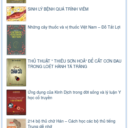
SINH LÝ BỆNH QUÁ TRÌNH VIÊM
Những cây thuốc và vị thuốc Việt Nam – Đỗ Tất Lợi
THỦ THUẬT " THIÊU SƠN HOẢ" ĐỂ CẮT CƠN ĐAU
TRONG LOÉT HÀNH TÁ TRÀNG
Ứng dụng của Kinh Dịch trong đời sống và lý luận Y
học cổ truyền
214 bộ thủ chữ Hán – Cách học các bộ thủ tiếng
Trung dễ nhớ