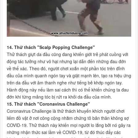
14. Thử thách "Scalp Popping Challenge"
Thử thách giựt da đầu cũng đang khiến giới trẻ phát cuồng với
động tác tưởng như vô hại nhưng lại dẫn đến những đau đớn
về thể xác. Theo đó, người chơi xoắn một phần tóc trên đỉnh
đầu của mình quanh ngón tay và giật mạnh lên, tạo ra hiệu ứng
trên da đầu với âm thanh nghe như tiếng bẻ khớp ngón tay.
Hành động này nếu làm sai cách thì có thể khiến chúng ta đau
đớn khi từng mảng tóc bị rứt ra khỏi da đầu của mình.
15. Thử thách "Coronavirus Challenge"
Coronavirus Challenge là thử thách khuyến khích người chơi
liếm đồ vật ở nơi công cộng nhằm chứng tỏ bản thân không sợ
COVID-19. Thử thách này khiến mọi người lo lắng bởi nó gây ra
những nhận thức sai lầm về COVID-19, từ đó thúc đẩy các