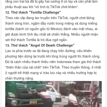
rằng con trai bà đã bị gãy hai xương ở cổ tay và cần phải làm
phẫu thuật sau khi "vô tình bị TikTok chơi khăm".
12. Thử thách "Tortilla Challenge"
Theo các clip đang lan truyền trên TikTok, người chơi đứng
thành vòng tròn, ngậm đầy nước trong miệng và dùng miếng
tortilla (bánh có nguồn gốc từ Mexico) đánh vào mặt nhau, ai
giữ được bình tĩnh lâu nhất sẽ chiến thắng. Nhiều người nhận
xét thử thách Tortilla là trò đùa ngớ ngẩn.
13. Thử thách "Angel Of Death Challenge"
Lao ra phía trước xe tải đang chạy trên đường, nếu khiến
phương tiện dừng lại trước khi tông trúng người thì thành công.
Đó là cách nhiều thanh thiếu niên Indonesia tham gia thử thách
"thiên thần của cái chết" trên TikTok. Theo truyền thông, ít nhất
2 người trẻ thiệt mạng vì trào lưu này và nhiều trường hợp bị
chấn thương nặng.