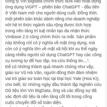
công ty Vin Bigdata chính thức đưa vào hoạt động
ứng dụng ViGPT – phiên bản ChatGPT - đầu tiên
ở Việt Nam mở cho người dùng cuối. Đồng thời,
một phiên bản khác dành riêng cho doanh nghiệp
với hệ tri thức ngành sâu rộng được tích hợp
trong nền tảng trí tuệ nhân tạo đa nhận thức
VinBase 2.0 cũng chính thức ra mắt. Sản phẩm
này không chỉ có ý nghĩa về mặt ứng dụng, mà
còn có ý nghĩa lớn về mặt xã hội khi xu thế ngày
càng nhiều người sử dụng ChatGPT hay các công
cụ tương tự để học tập, tra cứu thông tin…”.
Để có những thành quả nhanh chóng như vậy,
giáo sư Vũ Hà Văn, người đồng thời đảm nhiệm
vai trò giáo sư toán học tại Đại học Yale (Hoa Kì),
cho biết, từ những ngày đầu thành lập Nghiên cứu
Dữ liệu lớn Vin BigData, ông và các đồng sự đã
xác định dữ liệu là nền tảng cốt lõi trong công
cuộc chuyển đổi số toàn diện.