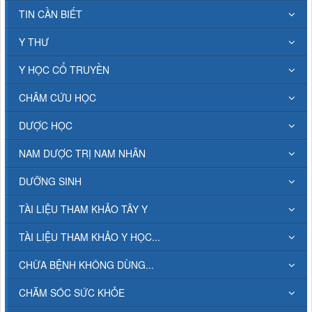
TIN CẦN BIẾT
Y THƯ
Y HỌC CỔ TRUYỀN
CHÂM CỨU HỌC
DƯỢC HỌC
NAM DƯỢC TRỊ NAM NHÂN
DƯỠNG SINH
TÀI LIỆU THAM KHẢO TÂY Y
TÀI LIỆU THAM KHẢO Y HỌC...
CHỮA BỆNH KHÔNG DÙNG...
CHĂM SÓC SỨC KHỎE