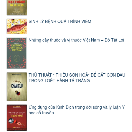
SINH LÝ BỆNH QUÁ TRÌNH VIÊM
Những cây thuốc và vị thuốc Việt Nam – Đỗ Tất Lợi
THỦ THUẬT " THIÊU SƠN HOẢ" ĐỂ CẮT CƠN ĐAU
TRONG LOÉT HÀNH TÁ TRÀNG
Ứng dụng của Kinh Dịch trong đời sống và lý luận Y
học cổ truyền