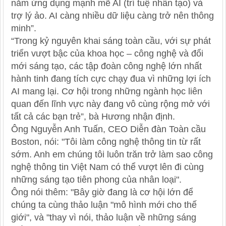
năm ứng dụng mạnh mẽ AI (trí tuệ nhân tạo) và
trợ lý ảo. AI càng nhiều dữ liệu càng trở nên thông
minh”.
“Trong kỷ nguyên khai sáng toàn cầu, với sự phát
triển vượt bậc của khoa học – công nghệ và đổi
mới sáng tạo, các tập đoàn công nghệ lớn nhất
hành tinh đang tích cực chạy đua vì những lợi ích
AI mang lại. Cơ hội trong những ngành học liên
quan đến lĩnh vực này đang vô cùng rộng mở với
tất cả các bạn trẻ”, bà Hương nhận định.
Ông Nguyễn Anh Tuấn, CEO Diễn đàn Toàn cầu
Boston, nói: "Tôi làm công nghệ thông tin từ rất
sớm. Anh em chúng tôi luôn trăn trở làm sao công
nghệ thông tin Việt Nam có thể vượt lên đi cùng
những sáng tạo tiên phong của nhân loại".
Ông nói thêm: "Bây giờ đang là cơ hội lớn để
chúng ta cùng thảo luận "mô hình mới cho thế
giới", và "thay vì nói, thảo luận về những sáng