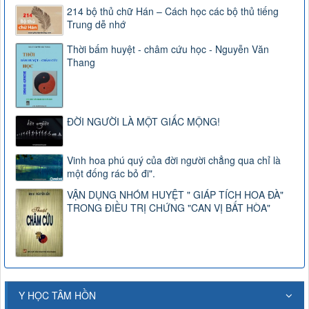
214 bộ thủ chữ Hán – Cách học các bộ thủ tiếng
Trung dễ nhớ
Thời bấm huyệt - châm cứu học - Nguyễn Văn
Thang
ĐỜI NGƯỜI LÀ MỘT GIẤC MỘNG!
Vinh hoa phú quý của đời người chẳng qua chỉ là
một đống rác bỏ đi".
VẬN DỤNG NHÓM HUYỆT " GIÁP TÍCH HOA ĐÀ"
TRONG ĐIỀU TRỊ CHỨNG "CAN VỊ BẤT HÒA"
Y HỌC TÂM HỒN