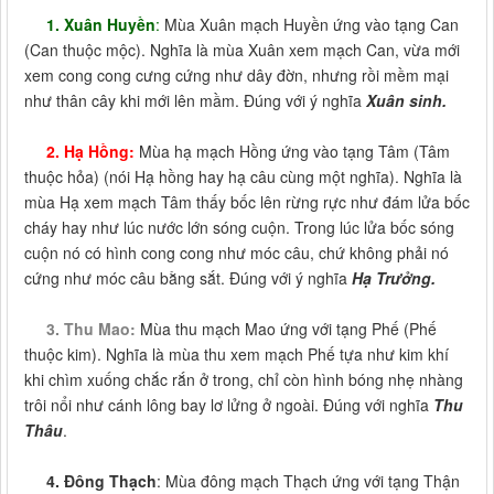
1. Xuân Huyền
:
Mùa Xuân mạch Huyền ứng vào tạng Can
(Can thuộc mộc). Nghĩa là mùa Xuân xem mạch Can, vừa mới
xem cong cong cưng cứng như dây đờn, nhưng rồi mềm mại
như thân cây khi mới lên mầm. Đúng với ý nghĩa
Xuân sinh.
2. Hạ Hồng:
Mùa hạ mạch Hồng ứng vào tạng Tâm (Tâm
thuộc hỏa) (nói Hạ hồng hay hạ câu cùng một nghĩa). Nghĩa là
mùa Hạ xem mạch Tâm thấy bốc lên rừng rực như đám lửa bốc
cháy hay như lúc nước lớn sóng cuộn. Trong lúc lửa bốc sóng
cuộn nó có hình cong cong như móc câu, chứ không phải nó
cứng như móc câu bằng sắt. Đúng với ý nghĩa
Hạ Trưởng.
3. Thu Mao:
Mùa thu mạch Mao ứng với tạng Phế (Phế
thuộc kim). Nghĩa là mùa thu xem mạch Phế tựa như kim khí
khi chìm xuống chắc rắn ở trong, chỉ còn hình bóng nhẹ nhàng
trôi nổi như cánh lông bay lơ lửng ở ngoài. Đúng với nghĩa
Thu
Thâu
.
4. Đông Thạch
: Mùa đông mạch Thạch ứng với tạng Thận