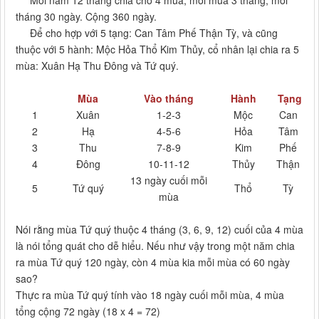
Mỗi năm 12 tháng chia cho 4 mùa, mỗi mùa 3 tháng, mỗi
tháng 30 ngày. Cộng 360 ngày.
Để cho hợp với 5 tạng: Can Tâm Phế Thận Tỳ, và cũng
thuộc với 5 hành: Mộc Hỏa Thổ Kim Thủy, cổ nhân lại chia ra 5
mùa: Xuân Hạ Thu Đông và Tứ quý.
Mùa
Vào tháng
Hành
Tạng
1
Xuân
1-2-3
Mộc
Can
2
Hạ
4-5-6
Hỏa
Tâm
3
Thu
7-8-9
Kim
Phế
4
Đông
10-11-12
Thủy
Thận
13 ngày cuối mỗi
5
Tứ quý
Thổ
Tỳ
mùa
Nói rằng mùa Tứ quý thuộc 4 tháng (3, 6, 9, 12) cuối của 4 mùa
là nói tổng quát cho dễ hiểu. Nếu như vậy trong một năm chia
ra mùa Tứ quý 120 ngày, còn 4 mùa kia mỗi mùa có 60 ngày
sao?
Thực ra mùa Tứ quý tính vào 18 ngày cuối mỗi mùa, 4 mùa
tổng cộng 72 ngày (18 x 4 = 72)