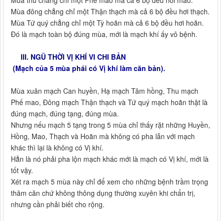
Mùa thu chẳng chỉ một Phế mao mà cả 6 bộ đều hơi mao.
Mùa đông chẳng chỉ một Thận thạch mà cả 6 bộ đều hơi thạch.
Mùa Tứ quý chẳng chỉ một Tỳ hoãn mà cả 6 bộ đều hơi hoãn.
Đó là mạch toàn bộ đúng mùa, mới là mạch khí ấy vô bệnh.
III. NGŨ THỜI VỊ KHÍ VI CHI BẢN
(Mạch của 5 mùa phái có Vị khí làm căn bản).
Mùa xuân mạch Can huyền, Hạ mạch Tâm hồng, Thu mạch
Phế mao, Đông mạch Thận thạch và Tứ quý mạch hoãn thật là
đúng mạch, đúng tạng, đúng mùa.
Nhưng nếu mạch 5 tạng trong 5 mùa chỉ thấy rặt những Huyền,
Hồng, Mao, Thạch và Hoãn mà không có pha lẫn với mạch
khác thì lại là không có Vị khí.
Hẳn là nó phải pha lộn mạch khác mới là mạch có Vị khí, mới là
tốt vậy.
Xét ra mạch 5 mùa này chỉ để xem cho những bệnh trầm trọng
thâm căn chứ không thông dụng thường xuyên khi chẩn trị,
nhưng cần phải biết cho rộng.