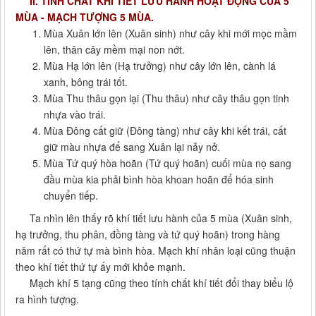
II. TÍNH CHẤT KHÍ TIẾT LƯU HÀNH HOẠT ĐỘNG CỦA 5
MÙA - MẠCH TƯỢNG 5 MÙA.
Mùa Xuân lớn lên (Xuân sinh) như cây khi mới mọc mầm
lên, thân cây mềm mại non nớt.
Mùa Hạ lớn lên (Hạ trưởng) như cây lớn lên, cành lá
xanh, bông trái tốt.
Mùa Thu thâu gọn lại (Thu thâu) như cây thâu gọn tinh
nhựa vào trái.
Mùa Đông cất giữ (Đông tàng) như cây khi kết trái, cất
giữ màu nhựa để sang Xuân lại nảy nở.
Mùa Tứ quý hòa hoãn (Tứ quý hoãn) cuối mùa nọ sang
đầu mùa kia phải bình hòa khoan hoãn để hóa sinh
chuyển tiếp.
Ta nhìn lên thấy rõ khí tiết lưu hành của 5 mùa (Xuân sinh,
hạ trưởng, thu phân, đồng tàng và tứ quý hoãn) trong hàng
năm rất có thứ tự mà bình hòa. Mạch khí nhân loại cũng thuận
theo khí tiết thứ tự ấy mới khỏe mạnh.
Mạch khí 5 tạng cũng theo tính chất khí tiết đổi thay biểu lộ
ra hình tượng.