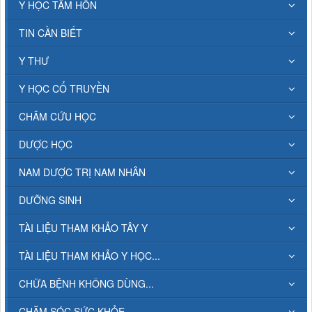
Y HỌC TÂM HỒN
TIN CẦN BIẾT
Y THƯ
Y HỌC CỔ TRUYỀN
CHÂM CỨU HỌC
DƯỢC HỌC
NAM DƯỢC TRỊ NAM NHÂN
DƯỠNG SINH
TÀI LIỆU THAM KHẢO TÂY Y
TÀI LIỆU THAM KHẢO Y HỌC...
CHỮA BỆNH KHÔNG DÙNG...
CHĂM SÓC SỨC KHỎE