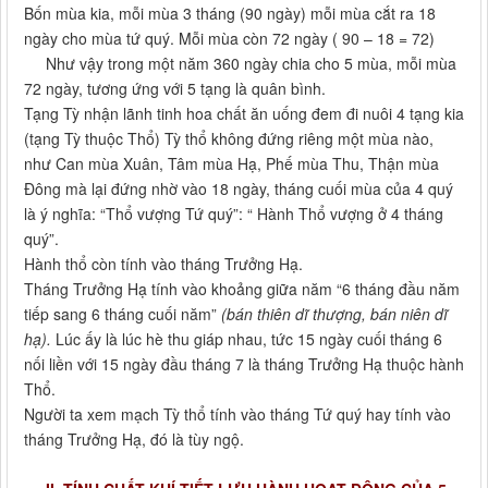
Bốn mùa kia, mỗi mùa 3 tháng (90 ngày) mỗi mùa cắt ra 18
ngày cho mùa tứ quý. Mỗi mùa còn 72 ngày ( 90 – 18 = 72)
Như vậy trong một năm 360 ngày chia cho 5 mùa, mỗi mùa
72 ngày, tương ứng với 5 tạng là quân bình.
Tạng Tỳ nhận lãnh tinh hoa chất ăn uống đem đi nuôi 4 tạng kia
(tạng Tỳ thuộc Thổ) Tỳ thổ không đứng riêng một mùa nào,
như Can mùa Xuân, Tâm mùa Hạ, Phế mùa Thu, Thận mùa
Đông mà lại đứng nhờ vào 18 ngày, tháng cuối mùa của 4 quý
là ý nghĩa: “Thổ vượng Tứ quý”: “ Hành Thổ vượng ở 4 tháng
quý”.
Hành thổ còn tính vào tháng Trưởng Hạ.
Tháng Trưởng Hạ tính vào khoảng giữa năm “6 tháng đầu năm
tiếp sang 6 tháng cuối năm”
(bán thiên dĩ thượng, bán niên dĩ
hạ).
Lúc ấy là lúc hè thu giáp nhau, tức 15 ngày cuối tháng 6
nối liền với 15 ngày đầu tháng 7 là tháng Trưởng Hạ thuộc hành
Thổ.
Người ta xem mạch Tỳ thổ tính vào tháng Tứ quý hay tính vào
tháng Trưởng Hạ, đó là tùy ngộ.