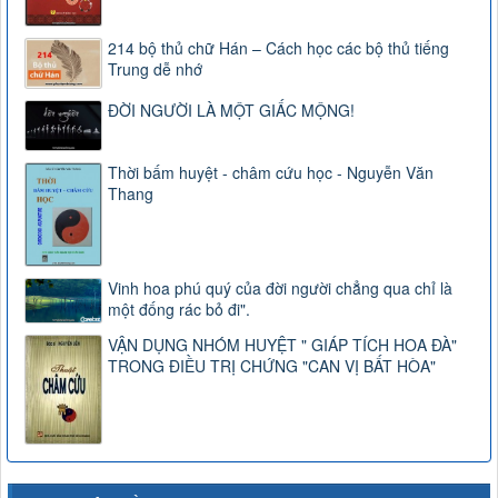
214 bộ thủ chữ Hán – Cách học các bộ thủ tiếng
Trung dễ nhớ
ĐỜI NGƯỜI LÀ MỘT GIẤC MỘNG!
Thời bấm huyệt - châm cứu học - Nguyễn Văn
Thang
Vinh hoa phú quý của đời người chẳng qua chỉ là
một đống rác bỏ đi".
VẬN DỤNG NHÓM HUYỆT " GIÁP TÍCH HOA ĐÀ"
TRONG ĐIỀU TRỊ CHỨNG "CAN VỊ BẤT HÒA"