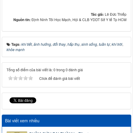
Tác giả:
Lê Đức Thiếp
Nguồn tin:
Định Ninh Tôi Học Mạch, Hội & CLB YDDT Sở Y tế Tp HCM
Tags:
khí tiết
,
ảnh hưởng
,
đổi thay
,
hấp thụ
,
sinh sống
,
tuần tự
,
khí trời
,
khỏe mạnh
Tổng số điểm của bài viết là: 0 trong 0 đánh giá
Click để đánh giá bài viết
Bài viết xem nhiều