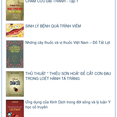
CHÂM CỨU ĐẠI THÀNH - Tập 1
SINH LÝ BỆNH QUÁ TRÌNH VIÊM
Những cây thuốc và vị thuốc Việt Nam – Đỗ Tất Lợi
THỦ THUẬT " THIÊU SƠN HOẢ" ĐỂ CẮT CƠN ĐAU
TRONG LOÉT HÀNH TÁ TRÀNG
Ứng dụng của Kinh Dịch trong đời sống và lý luận Y
học cổ truyền