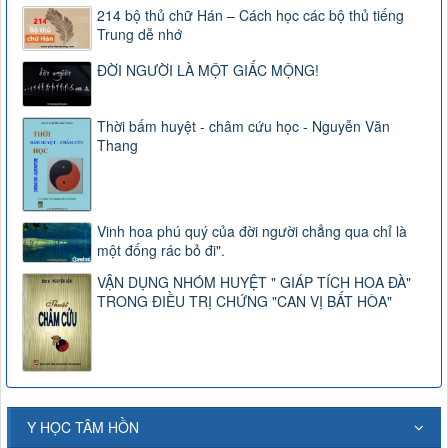
214 bộ thủ chữ Hán – Cách học các bộ thủ tiếng
Trung dễ nhớ
ĐỜI NGƯỜI LÀ MỘT GIẤC MỘNG!
Thời bấm huyệt - châm cứu học - Nguyễn Văn
Thang
Vinh hoa phú quý của đời người chẳng qua chỉ là
một đống rác bỏ đi".
VẬN DỤNG NHÓM HUYỆT " GIÁP TÍCH HOA ĐÀ"
TRONG ĐIỀU TRỊ CHỨNG "CAN VỊ BẤT HÒA"
Y HỌC TÂM HỒN