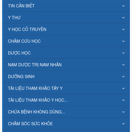
TIN CẦN BIẾT
Y THƯ
Y HỌC CỔ TRUYỀN
CHÂM CỨU HỌC
DƯỢC HỌC
NAM DƯỢC TRỊ NAM NHÂN
DƯỠNG SINH
TÀI LIỆU THAM KHẢO TÂY Y
TÀI LIỆU THAM KHẢO Y HỌC...
CHỮA BỆNH KHÔNG DÙNG...
CHĂM SÓC SỨC KHỎE