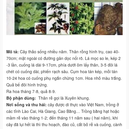
Mô tả:
Cây thảo sống nhiều năm. Thân rỗng hình trụ, cao 40-
70cm; mặt ngoài có đường gân dọc nổi rõ. Lá mọc so le, kép 2
-3 lần, cuống lá dài 9-17cm, phía dưới ôm lấy thân, 3-5 đôi lá
chét có cuống dài, phiến rạch sâu. Cụm hoa tán kép, mỗi tán
10-24 hoa có cuống phụ ngắn chừng 1cm. Hoa nhỏ màu trắng.
Quả bế đôi hình trứng.
Ra hoa tháng 7-8, quả 8-9.
Bộ phận dùng:
Thân rễ gọi là Xuyên khung.
Nơi sống và thu hái:
cây được di thực vào Việt Nam, trồng ở
các tỉnh Lào Cai, Hà Giang, Cao Bằng… Trồng bằng hạt hoặc
mầm rễ vào tháng 1-2; đến tháng 11 năm sau ( hai năm), khi
cây đã lụi hết lá thì thu hoạch, đào củ, cắt bỏ rễ và cuống, cành