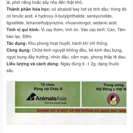
lá, phơi nắng hoặc sấy nhẹ đến thật khô.
Thành phần hóa học:
có alcaloid bay hơi và tinh dầu; tròng đó
có ferulic acid, 4 hydroxy-3-butylphthalide, senkyunolide,
ligustilide, tetramethylpyrazine, chuanxiongol, sedanic acid.
Tính vị qui kinh:
Vị cay thơm, tính ôn. Vào các kinh: Can, Tâm
bào lạc, Đởm.
Tác dụng:
Khu phong hoạt huyết, hành khí chỉ thống.
Công dụng:
Chữa kinh nguyệt không đều, bế kinh đau bụng,
ngực bụng đầy trướng, nhức đầu, cảm mạo, phong thấp tê đau.
Liều lượng và cách dùng:
Ngày dùng 6 -1 2g, dạng thuốc
sắc.