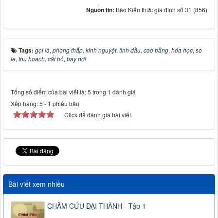
Nguồn tin:
Báo Kiến thức gia đình số 31 (856)
Tags:
gọi là
,
phong thấp
,
kinh nguyệt
,
tinh dầu
,
cao bằng
,
hóa học
,
so
le
,
thu hoạch
,
cắt bỏ
,
bay hơi
Tổng số điểm của bài viết là: 5 trong 1 đánh giá
Xếp hạng:
5
-
1
phiếu bầu
Click để đánh giá bài viết
Bài viết xem nhiều
CHÂM CỨU ĐẠI THÀNH - Tập 1