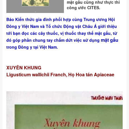
mật gấu cũng như thực thi
công ước CITES.
.
Báo Kiến thức gia đình phối hợp cùng Trung ương Hội
Đông y Việt Nam và Tổ chức Động vật Châu Á giới thiệu
tới bạn đọc các cây thuốc, vị thuốc thay thế mật gấu, từ
mật gấu
đó góp phần chung tay chấm dứt việc sử dụng
trong Đông y tại Việt Nam.
XUYÊN KHUNG
Ligusticum wallichii Franch, Họ Hoa tán Apiaceae