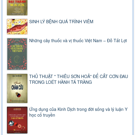
SINH LÝ BỆNH QUÁ TRÌNH VIÊM
Những cây thuốc và vị thuốc Việt Nam – Đỗ Tất Lợi
THỦ THUẬT " THIÊU SƠN HOẢ" ĐỂ CẮT CƠN ĐAU
TRONG LOÉT HÀNH TÁ TRÀNG
Ứng dụng của Kinh Dịch trong đời sống và lý luận Y
học cổ truyền