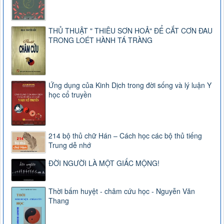
THỦ THUẬT " THIÊU SƠN HOẢ" ĐỂ CẮT CƠN ĐAU
TRONG LOÉT HÀNH TÁ TRÀNG
Ứng dụng của Kinh Dịch trong đời sống và lý luận Y
học cổ truyền
214 bộ thủ chữ Hán – Cách học các bộ thủ tiếng
Trung dễ nhớ
ĐỜI NGƯỜI LÀ MỘT GIẤC MỘNG!
Thời bấm huyệt - châm cứu học - Nguyễn Văn
Thang