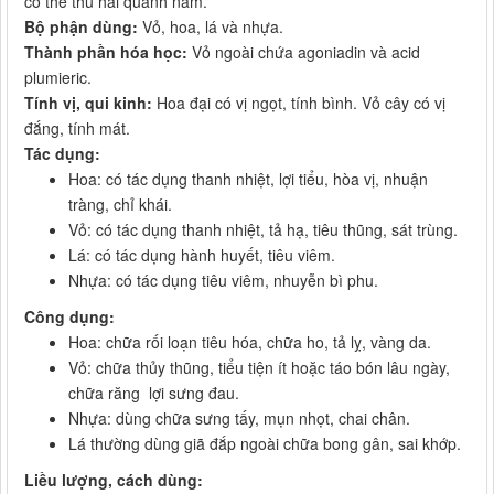
có thể thu hái quanh năm.
Bộ phận dùng:
Vỏ, hoa, lá và nhựa.
Thành phần hóa học:
Vỏ ngoài chứa agoniadin và acid
plumieric.
Tính vị, qui kinh:
Hoa đại có vị ngọt, tính bình. Vỏ cây có vị
đắng, tính mát.
Tác dụng:
Hoa: có tác dụng thanh nhiệt, lợi tiểu, hòa vị, nhuận
tràng, chỉ khái.
Vỏ: có tác dụng thanh nhiệt, tả hạ, tiêu thũng, sát trùng.
Lá: có tác dụng hành huyết, tiêu viêm.
Nhựa: có tác dụng tiêu viêm, nhuyễn bì phu.
Công dụng:
Hoa: chữa rối loạn tiêu hóa, chữa ho, tả lỵ, vàng da.
Vỏ: chữa thủy thũng, tiểu tiện ít hoặc táo bón lâu ngày,
chữa răng lợi sưng đau.
Nhựa: dùng chữa sưng tấy, mụn nhọt, chai chân.
Lá thường dùng giã đắp ngoài chữa bong gân, sai khớp.
Liều lượng, cách dùng: