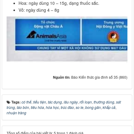
Hoa: ngày dùng 10 – 15g, dạng thuốc sắc.
Vỏ: ngày dùng 4 – 8g
Nguồn tin:
Báo Kiến thức gia đình số 35 (860)
Tags:
có thể
,
tiểu tiện
,
tác dụng
,
lâu ngày
,
rối loạn
,
thường dùng
,
sát
trùng
,
táo bón
,
tiêu hóa
,
hóa học
,
trúc đào
,
so le
,
bong gân
,
khắp cả
,
nhuận tràng
Tổng số điểm của bài viết là: 5 trong 1 đánh giá