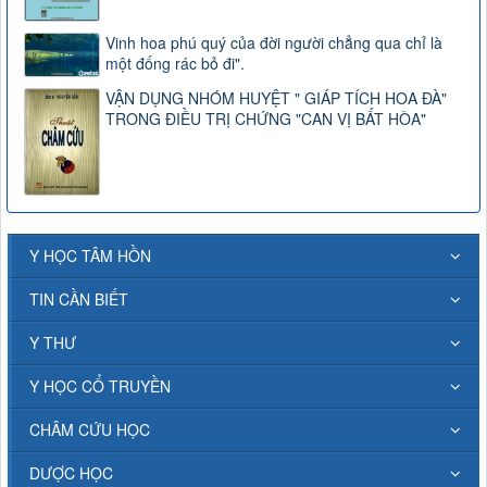
Vinh hoa phú quý của đời người chẳng qua chỉ là
một đống rác bỏ đi".
VẬN DỤNG NHÓM HUYỆT " GIÁP TÍCH HOA ĐÀ"
TRONG ĐIỀU TRỊ CHỨNG "CAN VỊ BẤT HÒA"
Y HỌC TÂM HỒN
TIN CẦN BIẾT
Y THƯ
Y HỌC CỔ TRUYỀN
CHÂM CỨU HỌC
DƯỢC HỌC