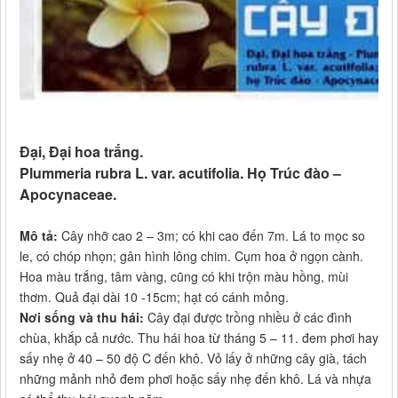
Đại, Đại hoa trắng.
Plummeria rubra L. var. acutifolia. Họ Trúc đào –
Apocynaceae.
Mô tả:
Cây nhỡ cao 2 – 3m; có khi cao đến 7m. Lá to mọc so
le, có chóp nhọn; gân hình lông chim. Cụm hoa ở ngọn cành.
Hoa màu trắng, tâm vàng, cũng có khi trộn màu hồng, mùi
thơm. Quả đại dài 10 -15cm; hạt có cánh mỏng.
Nơi sống và thu hái:
Cây đại được trồng nhiều ở các đình
chùa, khắp cả nước. Thu hái hoa từ tháng 5 – 11. đem phơi hay
sấy nhẹ ở 40 – 50 độ C đến khô. Vỏ lấy ở những cây già, tách
những mảnh nhỏ đem phơi hoặc sấy nhẹ đến khô. Lá và nhựa