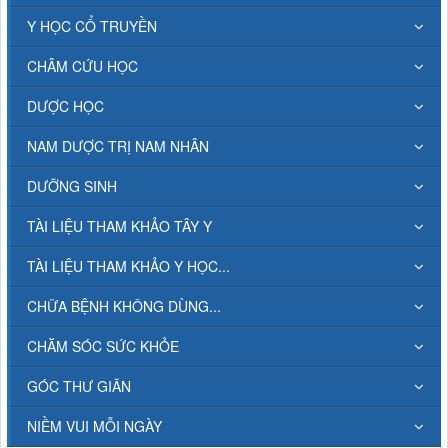
Y HỌC CỔ TRUYỀN
CHÂM CỨU HỌC
DƯỢC HỌC
NAM DƯỢC TRỊ NAM NHÂN
DƯỠNG SINH
TÀI LIỆU THAM KHẢO TÂY Y
TÀI LIỆU THAM KHẢO Y HỌC...
CHỮA BỆNH KHÔNG DÙNG...
CHĂM SÓC SỨC KHỎE
GÓC THƯ GIÃN
NIỀM VUI MỖI NGÀY