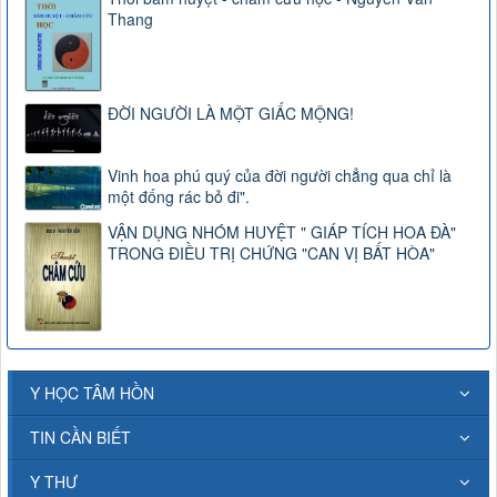
Thang
ĐỜI NGƯỜI LÀ MỘT GIẤC MỘNG!
Vinh hoa phú quý của đời người chẳng qua chỉ là
một đống rác bỏ đi".
VẬN DỤNG NHÓM HUYỆT " GIÁP TÍCH HOA ĐÀ"
TRONG ĐIỀU TRỊ CHỨNG "CAN VỊ BẤT HÒA"
Y HỌC TÂM HỒN
TIN CẦN BIẾT
Y THƯ