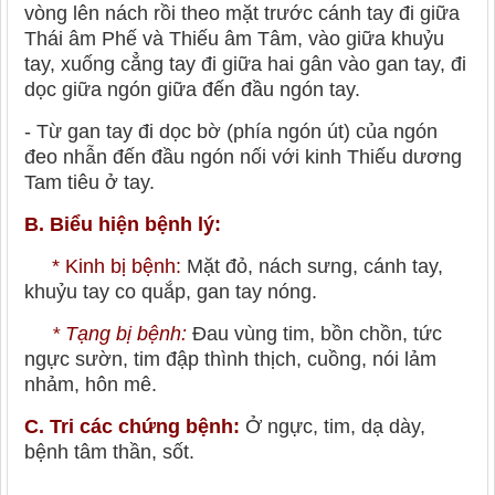
vòng lên nách rồi theo mặt trước cánh tay đi giữa
Thái âm Phế và Thiếu âm Tâm, vào giữa khuỷu
tay, xuống cẳng tay đi giữa hai gân vào gan tay, đi
dọc giữa ngón giữa đến đầu ngón tay.
- Từ gan tay đi dọc bờ (phía ngón út) của ngón
đeo nhẫn đến đầu ngón nối với kinh Thiếu dương
Tam tiêu ở tay.
B. Biểu hiện bệnh lý:
* Kinh bị bệnh:
Mặt đỏ, nách sưng, cánh tay,
khuỷu tay co quắp, gan tay nóng.
*
Tạng bị bệnh:
Đau vùng tim, bồn chồn, tức
ngực sườn, tim đập thình thịch, cuồng, nói lảm
nhảm, hôn mê.
C. Tri các chứng bệnh:
Ở ngực, tim, dạ dày,
bệnh tâm thần, sốt.