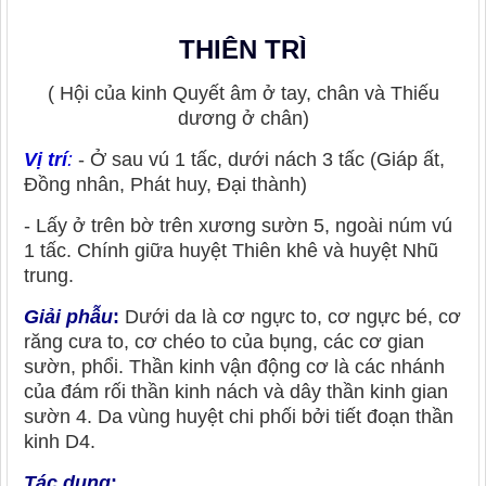
THIÊN TRÌ
( Hội của kinh Quyết âm ở tay, chân và Thiếu
dương ở chân)
Vị trí
:
- Ở sau vú 1 tấc, dưới nách 3 tấc (Giáp ất,
Đồng nhân, Phát huy, Đại thành)
- Lấy ở trên bờ trên xương sườn 5, ngoài núm vú
1 tấc. Chính giữa huyệt Thiên khê và huyệt Nhũ
trung.
Giải phẫu
:
Dưới da là cơ ngực to, cơ ngực bé, cơ
răng cưa to, cơ chéo to của bụng, các cơ gian
sườn, phổi. Thần kinh vận động cơ là các nhánh
của đám rối thần kinh nách và dây thần kinh gian
sườn 4. Da vùng huyệt chi phối bởi tiết đoạn thần
kinh D4.
Tác dụng
: