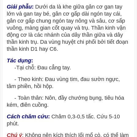
Giải phẫu
:
Dưới da là khe giữa gân cơ gan tay
lớn và gan tay bé, gân cơ gấp dài ngón tay cái,
gân cơ gấp chung ngón tay nông và sâu, cơ sấp
vuông, màng gian cốt quay và trụ. Thần kinh vận
động cơ là các nhánh của dây thần giữa và dây
thần kinh trụ. Da vùng huyệt chi phối bởi tiết đoạn
thần kinh D1 hay C6.
Tác dụng
:
-Tại chỗ: Đau cẳng tay.
- Theo kinh: Đau vùng tim, đau sườn ngực,
tâm phiền, hồi hộp.
- Toàn thân: Nôn, đầy chướng bụng, tiêu hóa
kém, điên cuồng.
Cách châm cứu
:
Châm 0,3-0,5 tấc. Cứu 5-10
phút.
Chú ý
: Không nên kích thích lối mổ cò, có thể làm