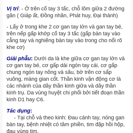
Vị trí
: - Ở trên cổ tay 3 tấc, chỗ lõm giữa 2 đường
gân ( Giáp ất, Đồng nhân, Phát huy, Đại thành)
- Lấy ở trong khe 2 cơ gan tay lớn và gan tay bé,
trên nếp gấp khớp cổ tay 3 tấc (gấp bàn tay vào
cẳng tay và nghiêng bàn tay vào trong cho nổi rõ
khe cơ)
Giải phẫu
:
Dưới da là khe giữa cơ gan tay lớn và
cơ gan tay bé, cơ gấp dài ngón tay cái, cơ gấp
chung ngón tay nông và sâu, bờ trên cơ sấp
vuông, màng gian cốt. Thần kinh vận động cơ là
các nhánh của dây thần kinh giữa và dây thần
kinh trụ. Da vùng huyệt chi phối bởi tiết đoạn thần
kinh D1 hay C6.
Tác dụng
:
- Tại chỗ và theo kinh: Đau cánh tay, nóng gan
bàn tay, bệnh nhiệt có tâm phiền, tim đập hồi hộp,
đau vùng tim.