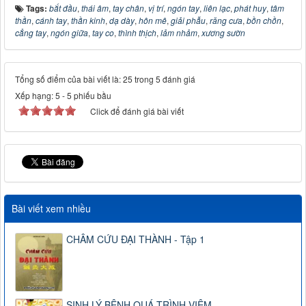
Tags:
bắt đầu
,
thái âm
,
tay chân
,
vị trí
,
ngón tay
,
liên lạc
,
phát huy
,
tâm
thần
,
cánh tay
,
thần kinh
,
dạ dày
,
hôn mê
,
giải phẫu
,
răng cưa
,
bồn chồn
,
cẳng tay
,
ngón giữa
,
tay co
,
thình thịch
,
lảm nhảm
,
xương sườn
Tổng số điểm của bài viết là: 25 trong 5 đánh giá
Xếp hạng:
5
-
5
phiếu bầu
Click để đánh giá bài viết
Bài viết xem nhiều
CHÂM CỨU ĐẠI THÀNH - Tập 1
SINH LÝ BỆNH QUÁ TRÌNH VIÊM