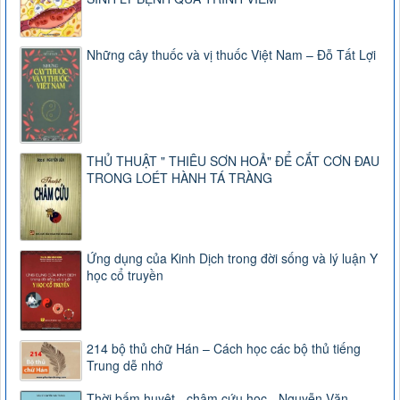
Những cây thuốc và vị thuốc Việt Nam – Đỗ Tất Lợi
THỦ THUẬT " THIÊU SƠN HOẢ" ĐỂ CẮT CƠN ĐAU
TRONG LOÉT HÀNH TÁ TRÀNG
Ứng dụng của Kinh Dịch trong đời sống và lý luận Y
học cổ truyền
214 bộ thủ chữ Hán – Cách học các bộ thủ tiếng
Trung dễ nhớ
Thời bấm huyệt - châm cứu học - Nguyễn Văn