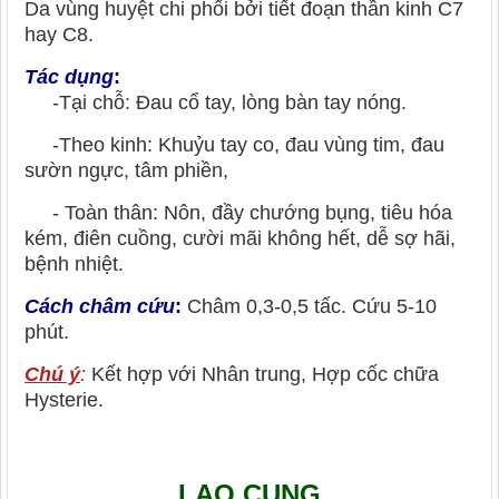
Da vùng huyệt chi phối bởi tiết đoạn thần kinh C7
hay C8.
Tác dụng
:
-Tại chỗ: Đau cổ tay, lòng bàn tay nóng.
-Theo kinh: Khuỷu tay co, đau vùng tim, đau
sườn ngực, tâm phiền,
- Toàn thân: Nôn, đầy chướng bụng, tiêu hóa
kém, điên cuồng, cười mãi không hết, dễ sợ hãi,
bệnh nhiệt.
Cách châm cứu
:
Châm 0,3-0,5 tấc. Cứu 5-10
phút.
Chú ý
:
Kết hợp với Nhân trung, Hợp cốc chữa
Hysterie.
LAO CUNG