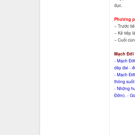
dục.
Phương p
− Trước ti
− Kế tiếp l
− Cuối cùn
Mạch Đới
- Mạch Đới
dây đai - đ
- Mạch Đới
thông suốt 
- Những hu
Đởm). - Gi