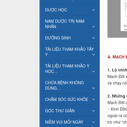
DƯỢC HỌC
NAM DƯỢC TRỊ NAM
NHÂN
DƯỠNG SINH
TÀI LIỆU THAM KHẢO TÂY
Y
A. MẠCH 
TÀI LIỆU THAM KHẢO Y
1. Lộ trì
HỌC...
Mạch Đới x
CHỮA BỆNH KHÔNG
và chạy nố
DÙNG...
2. Những 
CHĂM SÓC SỨC KHỎE
Mạch Đới c
− Kinh Đở
GÓC THƯ GIÃN
ngoài ra c
NIỀM VUI MỖI NGÀY
trò như “ch