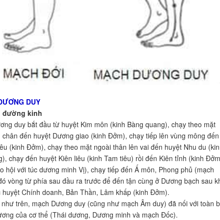
 DƯƠNG DUY
nh đường kinh
ng duy bắt đầu từ huyệt Kim môn (kinh Bàng quang), chạy theo mặt
 chân đến huyệt Dương giao (kinh Đởm), chạy tiếp lên vùng mông đến
iêu (kinh Đởm), chạy theo mặt ngoài thân lên vai đến huyệt Nhu du (ki
), chạy đến huyệt Kiên liêu (kinh Tam tiêu) rồi đến Kiên tỉnh (kinh Đởm
ao hội với túc dương minh Vị), chạy tiếp đến Ấ môn, Phong phủ (mạch
đó vòng từ phía sau đầu ra trước để đến tận cùng ở Dương bạch sau kh
 huyệt Chính doanh, Bản Thần, Lâm khấp (kinh Đởm).
nh như trên, mạch Dương duy (cũng như mạch Âm duy) đã nối với toàn 
ương của cơ thể (Thái dương, Dương minh và mạch Đốc).