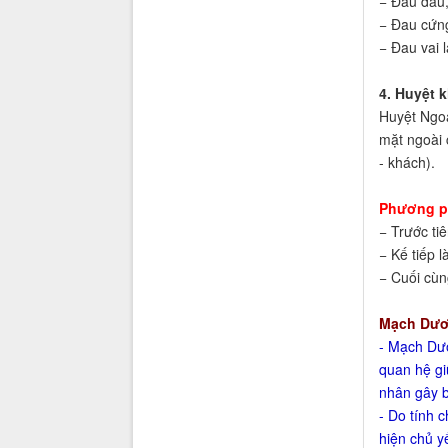
− Đau đầu,
− Đau cứng
− Đau vai 
4. Huyệt 
Huyệt Ngoạ
mặt ngoài 
- khách).
Phương p
− Trước ti
− Kế tiếp l
− Cuối cùn
Mạch Dươ
- Mạch Dươ
quan hệ gi
nhân gây b
- Do tính 
hiện chủ yế