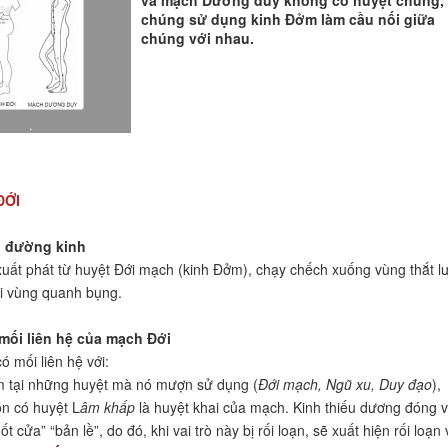
và mạch Dương duy không có huyệt chung,
chúng sử dụng kinh Đởm làm cầu nối giữa
chúng với nhau.
.
ĐỚI
nh đường kinh
uất phát từ huyệt Đới mạch (kinh Đởm), chạy chếch xuống vùng thắt l
i vùng quanh bụng.
mối liên hệ của mạch Đới
ó mối liên hệ với:
m tại những huyệt mà nó mượn sử dụng (
Đới mạch, Ngũ xu, Duy đạo
),
òn có huyệt L
âm khấp
là huyệt khai của mạch. Kinh thiếu dương đóng v
ốt cửa” “bản lề”, do đó, khi vai trò này bị rối loạn, sẽ xuất hiện rối loạn