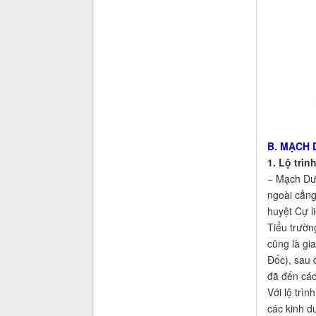
B. MẠCH
1. Lộ trì
− Mạch Dươ
ngoài cẳng
huyệt Cự l
Tiểu trường
cũng là gi
Đốc), sau 
đã đến các
Với lộ trì
các kinh d