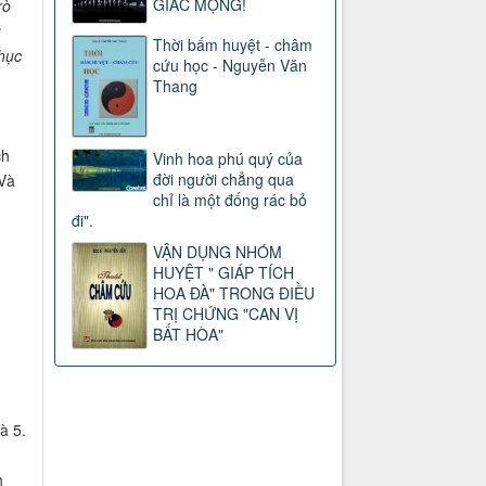
GIẤC MỘNG!
rò
u
Thời bấm huyệt - châm
nhục
cứu học - Nguyễn Văn
Thang
ch
Vinh hoa phú quý của
đời người chẳng qua
Và
chỉ là một đống rác bỏ
đi".
VẬN DỤNG NHÓM
HUYỆT " GIÁP TÍCH
HOA ĐÀ" TRONG ĐIỀU
TRỊ CHỨNG "CAN VỊ
BẤT HÒA"
à 5.
h