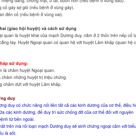
 miệng đắng, chóng mặt, ù tai, buồn nôn (nếu bệnh ở vùng đầu).
 cổ gáy sợ gió (nếu bệnh ở vùng gáy).
lan đến cổ (nếu bệnh ở vùng vai).
khai (giao hội huyệt) và cách sử dụng
i quan là huyệt khai của mạch Dương duy, nằm ở 2 thốn trên nếp cổ t
cẳng tay. Huyệt Ngoại quan có quan hệ với huyệt Lâm khấp (quan hệ 
háp sử dụng:
ên là châm huyệt Ngoại quan.
à châm những huyệt trị triệu chứng.
g chấm dứt với huyệt Lâm khấp.
ng duy
ng duy có chức năng nối liền tất cả các kinh dương của cơ thể, điều h
ữa các kinh dương, để duy trì sức chống đỡ của cơ thể đối với nguyên
ệnh từ bên ngoài.
chất trên mà rối loạn mạch Dương duy sẽ sinh chứng ngoại cảm với biể
u là sốt.