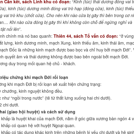
n Căn kết, sách Linh khu có đoạn
:
“
Kinh (túc) thái dương đóng vai t
ửa), kinh (túc) dương minh đóng vai trò hạp (đóng cửa), kinh (túc) thiế
 vai trò khu (chốt cửa). Cho nên khi nào cửa bị gãy thì bên trong cơ 
oạn.... Khi nào cửa đóng bị gãy thì khí không còn chỗ để ngừng nghỉ và
tật nổi lên
”
.
inh chính mà nó bao quanh:
Thiên 44, sách Tố vấn có đoạn:
“ở vùng
ắt lưng, kinh dương minh, mạch Xung, kinh thiếu âm, kinh thái âm, mạ
ch Đốc là những kinh mạch được bao bọc và chỉ huy bởi mạch Đới”. 
nh quyết âm và thái dương không được bao bên ngoài bởi mạch Đới.
ng duy trong mối quan hệ chủ - khách.
triệu chứng khi mạch Đới rối loạn
ng khi mạch Đới bị rối loạn sẽ xuất hiện chứng trạng:
 chướng, kinh nguyệt không đều.
 như “ngồi trong nước” (tê từ thắt lưng xuống hai chi dưới).
2 chi dưới.
khai (giao hội huyệt) và cách sử dụng
khấp là huyệt khai của mạch Đới, nằm ở góc giữa xương bàn ngón 4 v
khấp có quan hệ với huyệt Ngoại quan.
khấp có tác dụng khác kinh trên những bệnh lý yếu chi dưới và hệ sin