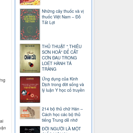
Những cây thuốc và vị
thuốc Việt Nam – Đỗ
Tất Lợi
THỦ THUẬT " THIÊU
SƠN HOẢ" ĐỂ CẮT
CƠN ĐAU TRONG
LOÉT HÀNH TÁ
TRÀNG
Ứng dụng của Kinh
ưng
Dịch trong đời sống và
lý luận Y học cổ truyền
214 bộ thủ chữ Hán –
Cách học các bộ thủ
tiếng Trung dễ nhớ
ai
 vận
ĐỜI NGƯỜI LÀ MỘT