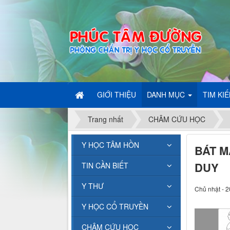
GIỚI THIỆU
DANH MỤC
TIM KI
Trang nhất
CHÂM CỨU HỌC
Y HỌC TÂM HỒN
BÁT M
DUY
TIN CẦN BIẾT
Y THƯ
Chủ nhật - 2
Y HỌC CỔ TRUYỀN
CHÂM CỨU HỌC