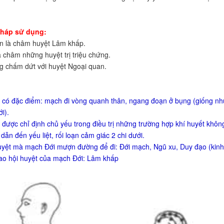
háp sử dụng:
ên là châm huyệt Lâm khấp.
à châm những huyệt trị triệu chứng.
g chấm dứt với huyệt Ngoại quan.
 có đặc điểm: mạch đi vòng quanh thân, ngang đoạn ở bụng (giống nh
ới).
 được chỉ định chủ yếu trong điều trị những trường hợp khí huyết khôn
dẫn đến yếu liệt, rối loạn cảm giác 2 chi dưới.
yệt mà mạch Đới mượn đường để đi: Đới mạch, Ngũ xu, Duy đạo (kinh
ao hội huyệt của mạch Đới: Lâm khấp