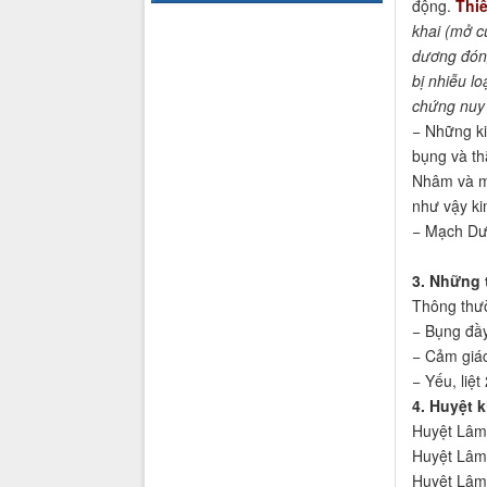
động.
Thiê
khai (mở c
dương đóng
bị nhiễu l
chứng nuy 
− Những k
bụng và th
Nhâm và mạ
như vậy ki
− Mạch Dươ
3. Những 
Thông thườ
− Bụng đầy
− Cảm giác
− Yếu, liệt 
4. Huyệt 
Huyệt Lâm 
Huyệt Lâm 
Huyệt Lâm 