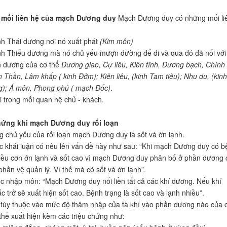
 mối liên hệ của mạch Dương duy
Mạch Dương duy có những mối li
nh Thái dương nơi nó xuất phát
(Kim môn)
nh Thiếu dương mà nó chủ yếu mượn đường để đi và qua đó đã nối với 
h dương của cơ thể
Dương giao, Cự liêu, Kiên tĩnh, Dương bạch, Chính
 Thần, Lâm khấp ( kinh Đởm); Kiên liêu, (kinh Tam tiêu); Nhu du, (kinh
g); Á môn, Phong phủ ( mạch Đốc)
.
 trong mối quan hệ chủ - khách.
chứng khi mạch Dương duy rối loạn
g chủ yếu của rối loạn mạch Dương duy là sốt và ớn lạnh.
c khái luận có nêu lên vấn đề này như sau: “Khi mạch Dương duy có b
iều cơn ớn lạnh và sốt cao vì mạch Dương duy phân bố ở phần dương 
phần vệ quản lý. Vì thế mà có sốt và ớn lạnh”.
c nhập môn: “Mạch Dương duy nối liền tất cả các khí dương. Nếu khí
c trở sẽ xuất hiện sốt cao. Bệnh trạng là sốt cao và lạnh nhiều”.
 tùy thuộc vào mức độ thâm nhập của tà khí vào phần dương nào của 
thể xuất hiện kèm các triệu chứng như: