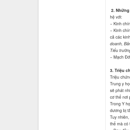
2. Những
hệ với:
− Kinh chí
− Kinh chí
cả các kin
doanh, Bản
Tiểu trườn
− Mạch Đới
3. Triệu 
Triệu chứn
Trung y họ
sẽ phát nh
cơ thể nơi 
Trong Y họ
dương bị tắ
Tuy nhiên,
thể mà có 