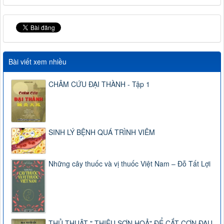
Bài viết xem nhiều
CHÂM CỨU ĐẠI THÀNH - Tập 1
SINH LÝ BỆNH QUÁ TRÌNH VIÊM
Những cây thuốc và vị thuốc Việt Nam – Đỗ Tất Lợi
THỦ THUẬT " THIÊU SƠN HOẢ" ĐỂ CẮT CƠN ĐAU