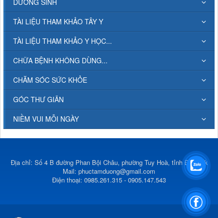
DƯỠNG SINH
TÀI LIỆU THAM KHẢO TÂY Y
TÀI LIỆU THAM KHẢO Y HỌC...
CHỮA BỆNH KHÔNG DÙNG...
CHĂM SÓC SỨC KHỎE
GÓC THƯ GIÃN
NIỀM VUI MỖI NGÀY
Địa chỉ: Số 4 B đường Phan Bội Châu, phường Tuy Hoà, tỉnh Đắk Lắk
Mail:
phuctamduong@gmail.com
Điện thoại: 0985.261.315 - 0905.147.543