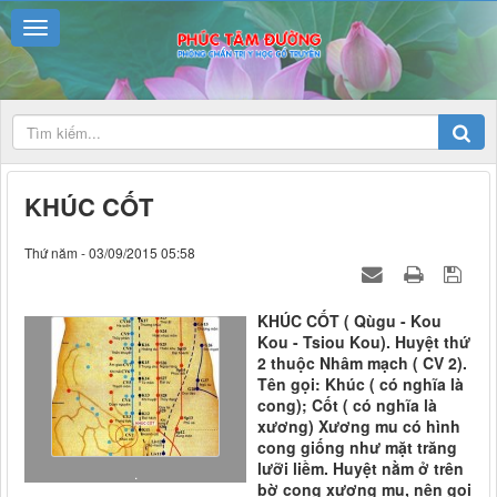
KHÚC CỐT
Thứ năm - 03/09/2015 05:58
KHÚC CỐT ( Qùgu - Kou
Kou - Tsiou Kou). Huyệt thứ
2 thuộc Nhâm mạch ( CV 2).
Tên gọi: Khúc ( có nghĩa là
cong); Cốt ( có nghĩa là
xương) Xương mu có hình
cong giống như mặt trăng
lưỡi liềm. Huyệt nằm ở trên
.
bờ cong xương mu, nên gọi