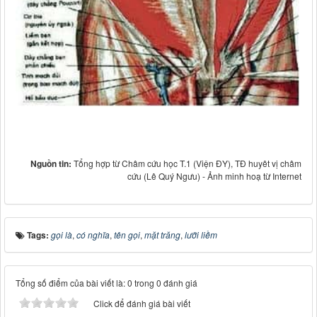
Nguồn tin:
Tổng hợp từ Châm cứu học T.1 (Viện ĐY), TĐ huyêt vị châm
cứu (Lê Quý Ngưu) - Ảnh minh hoạ từ Internet
Tags:
gọi là
,
có nghĩa
,
tên gọi
,
mặt trăng
,
lưỡi liềm
Tổng số điểm của bài viết là: 0 trong 0 đánh giá
Click để đánh giá bài viết