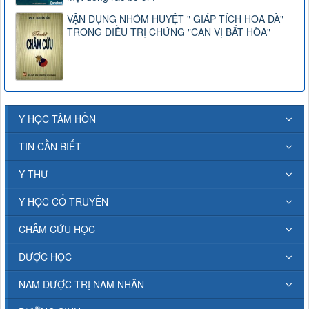
VẬN DỤNG NHÓM HUYỆT " GIÁP TÍCH HOA ĐÀ"
TRONG ĐIỀU TRỊ CHỨNG "CAN VỊ BẤT HÒA"
Y HỌC TÂM HỒN
TIN CẦN BIẾT
Y THƯ
Y HỌC CỔ TRUYỀN
CHÂM CỨU HỌC
DƯỢC HỌC
NAM DƯỢC TRỊ NAM NHÂN