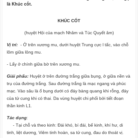
là Khúc cốt.
KHÚC CỐT
(huyệt Hội của mạch Nhâm và Túc Quyết âm)
Vị trí:
- Ở trên xương mu, dưới huyệt Trung cực l tấc, vào chỗ
lõm giữa lông mu.
- Lấy ở chính giữa bờ trên xương mu.
Giải phẩu:
Huyệt ở trên đường trắng giữa bụng, ở giữa nền và
trụ của đ
ường trắng. Sau đường trắng là
mạc ngang và phúc
mạc. Vào sâu là ổ b
ụng dưới có đáy bà
ng quang khi rỗn
g, đáy
của tử cung khi có thai.
Da vùng huyệt chi phối bởi tiết đoạn
thần kinh L1.
Tác dụng
:
- Tại chỗ và theo kinh: Đ
ái khó, bí đái, bế kinh, khí hư, di
tinh, liệt dương, Viê
m tinh hoàn, sa tử cung, đau do thoát vị.