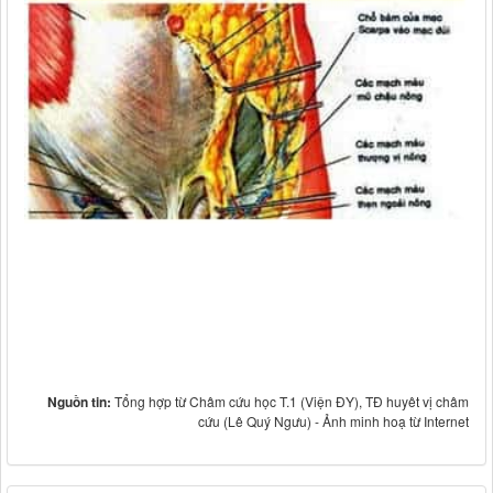
Nguồn tin:
Tổng hợp từ Châm cứu học T.1 (Viện ĐY), TĐ huyêt vị châm
cứu (Lê Quý Ngưu) - Ảnh minh hoạ từ Internet