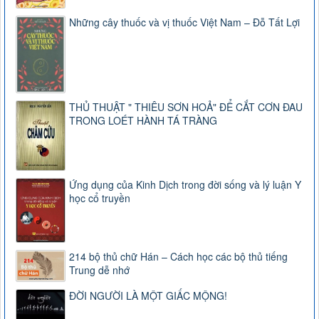
Những cây thuốc và vị thuốc Việt Nam – Đỗ Tất Lợi
THỦ THUẬT " THIÊU SƠN HOẢ" ĐỂ CẮT CƠN ĐAU
TRONG LOÉT HÀNH TÁ TRÀNG
Ứng dụng của Kinh Dịch trong đời sống và lý luận Y
học cổ truyền
214 bộ thủ chữ Hán – Cách học các bộ thủ tiếng
Trung dễ nhớ
ĐỜI NGƯỜI LÀ MỘT GIẤC MỘNG!