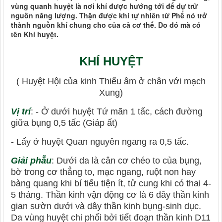
vùng quanh huyệt là nơi khí được hướng tới để dự trữ
nguồn năng lượng. Thận được khí tự nhiên từ Phế nó trở
thành nguồn khí chung cho của cả cơ thể. Do đó mà có
tên Khí huyệt.
KHÍ HUYỆT
( Huyệt Hội của kinh Thiếu âm ở chân với mạch
Xung)
Vị trí
: - Ở dưới huyệt Tứ mãn 1 tấc, cách đường
giữa bụng 0,5 tấc (Giáp ất)
- Lấy ở huyệt Quan nguyên ngang ra 0,5 tấc.
Giải phẫu
: Dưới da là cân cơ chéo to của bụng,
bờ trong cơ thẳng to, mạc ngang, ruột non hay
bàng quang khi bí tiểu tiện ít, tử cung khi có thai 4-
5 tháng. Thần kinh vận động cơ là 6 dây thần kinh
gian sườn dưới và dây thần kinh bụng-sinh dục.
Da vùng huyệt chi phối bởi tiết đoạn thần kinh D11