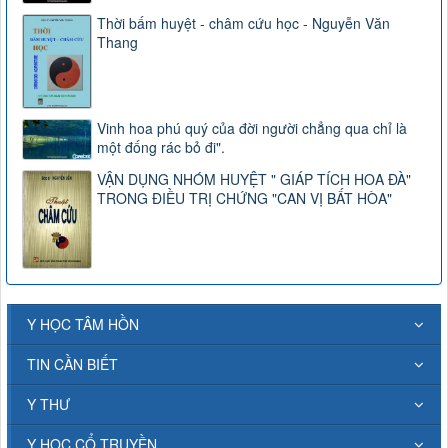
Thời bấm huyệt - châm cứu học - Nguyễn Văn
Thang
Vinh hoa phú quý của đời người chẳng qua chỉ là
một đống rác bỏ đi".
VẬN DỤNG NHÓM HUYỆT " GIÁP TÍCH HOA ĐÀ"
TRONG ĐIỀU TRỊ CHỨNG "CAN VỊ BẤT HÒA"
Y HỌC TÂM HỒN
TIN CẦN BIẾT
Y THƯ
Y HỌC CỔ TRUYỀN