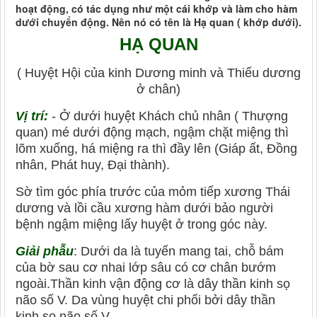
hoạt động, có tác dụng như một cái khớp và làm cho hàm
dưới chuyển động. Nên nó có tên là Hạ quan ( khớp dưới).
HẠ QUAN
( Huyệt Hội của kinh Dương minh và Thiếu dương
ở chân)
Vị trí:
- Ở dưới huyệt Khách chủ nhân ( Thượng
quan) mé dưới động mạch, ngậm chặt miệng thì
lõm xuống, há miệng ra thì đầy lên (Giáp ất, Đồng
nhân, Phát huy, Đại thành).
Sờ tìm góc phía trước của mỏm tiếp xương Thái
dương và lồi cầu xương hàm dưới bảo người
bệnh ngậm miệng lấy huyệt ở trong góc này.
Giải phẫu
: Dưới da là tuyến mang tai, chỗ bám
của bờ sau cơ nhai lớp sâu có cơ chân bướm
ngoài.Thần kinh vận động cơ là dây thần kinh sọ
não số V. Da vùng huyệt chi phối bởi dây thần
kinh sọ não số V.