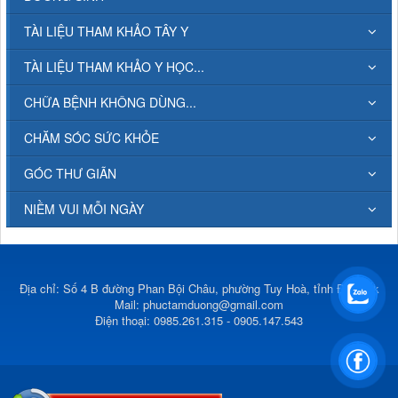
TÀI LIỆU THAM KHẢO TÂY Y
TÀI LIỆU THAM KHẢO Y HỌC...
CHỮA BỆNH KHÔNG DÙNG...
CHĂM SÓC SỨC KHỎE
GÓC THƯ GIÃN
NIỀM VUI MỖI NGÀY
Địa chỉ: Số 4 B đường Phan Bội Châu, phường Tuy Hoà, tỉnh Đắk Lắk
Mail:
phuctamduong@gmail.com
Điện thoại: 0985.261.315 - 0905.147.543