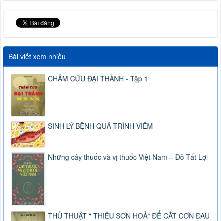
Bài viết xem nhiều
CHÂM CỨU ĐẠI THÀNH - Tập 1
SINH LÝ BỆNH QUÁ TRÌNH VIÊM
Những cây thuốc và vị thuốc Việt Nam – Đỗ Tất Lợi
THỦ THUẬT " THIÊU SƠN HOẢ" ĐỂ CẮT CƠN ĐAU