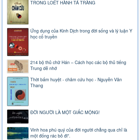
TRONG LOÉT HÀNH TÁ TRÀNG
Ứng dụng của Kinh Dịch trong đời sống và lý luận Y
học cổ truyền
214 bộ thủ chữ Hán – Cách học các bộ thủ tiếng
Trung dễ nhớ
Thời bấm huyệt - châm cứu học - Nguyễn Văn
Thang
ĐỜI NGƯỜI LÀ MỘT GIẤC MỘNG!
Vinh hoa phú quý của đời người chẳng qua chỉ là
một đống rác bỏ đi".