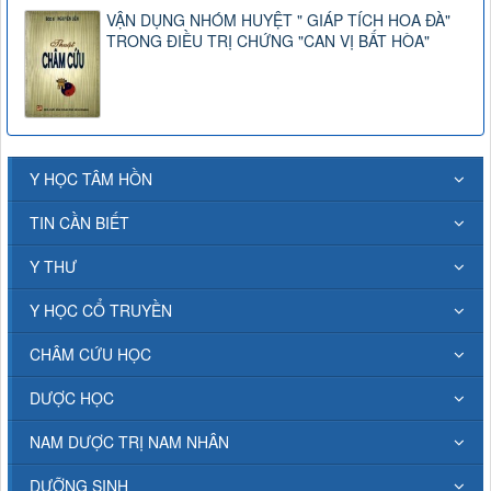
VẬN DỤNG NHÓM HUYỆT " GIÁP TÍCH HOA ĐÀ"
TRONG ĐIỀU TRỊ CHỨNG "CAN VỊ BẤT HÒA"
Y HỌC TÂM HỒN
TIN CẦN BIẾT
Y THƯ
Y HỌC CỔ TRUYỀN
CHÂM CỨU HỌC
DƯỢC HỌC
NAM DƯỢC TRỊ NAM NHÂN
DƯỠNG SINH