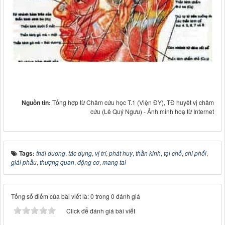
Nguồn tin:
Tổng hợp từ Châm cứu học T.1 (Viện ĐY), TĐ huyêt vị châm
cứu (Lê Quý Ngưu) - Ảnh minh hoạ từ Internet
Tags:
thái dương
,
tác dụng
,
vị trí
,
phát huy
,
thần kinh
,
tại chỗ
,
chi phối
,
giải phẫu
,
thượng quan
,
động cơ
,
mang tai
Tổng số điểm của bài viết là: 0 trong 0 đánh giá
Click để đánh giá bài viết