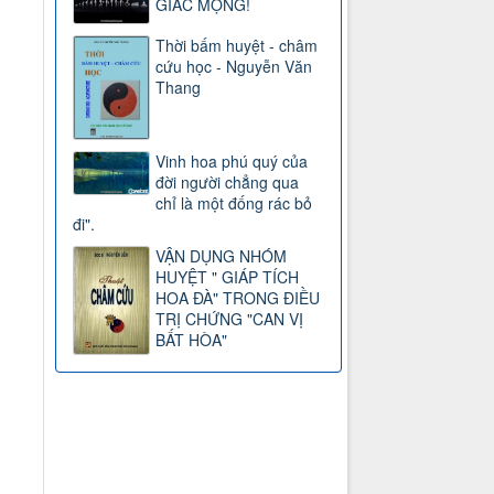
GIẤC MỘNG!
Thời bấm huyệt - châm
cứu học - Nguyễn Văn
Thang
Vinh hoa phú quý của
đời người chẳng qua
chỉ là một đống rác bỏ
đi".
VẬN DỤNG NHÓM
HUYỆT " GIÁP TÍCH
HOA ĐÀ" TRONG ĐIỀU
TRỊ CHỨNG "CAN VỊ
BẤT HÒA"