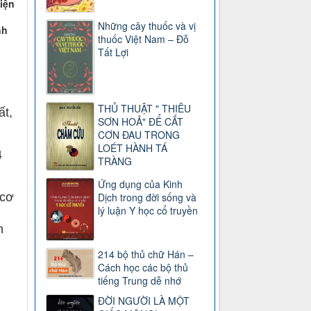
hiện
Những cây thuốc và vị
nh
thuốc Việt Nam – Đỗ
Tất Lợi
THỦ THUẬT " THIÊU
ất,
SƠN HOẢ" ĐỂ CẮT
CƠN ĐAU TRONG
LOÉT HÀNH TÁ
4
TRÀNG
Ứng dụng của Kinh
Dịch trong đời sống và
 cơ
lý luận Y học cổ truyền
n
214 bộ thủ chữ Hán –
Cách học các bộ thủ
tiếng Trung dễ nhớ
ĐỜI NGƯỜI LÀ MỘT