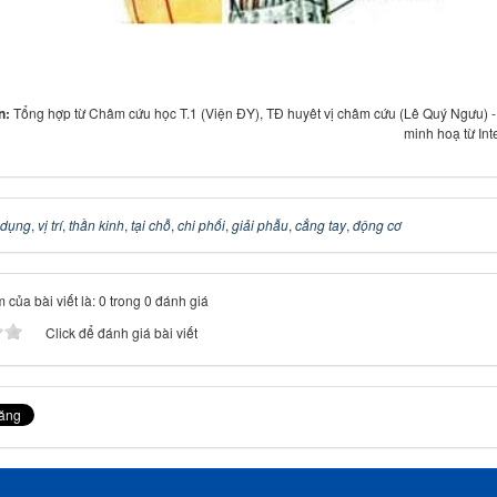
in:
Tổng hợp từ Châm cứu học T.1 (Viện ĐY), TĐ huyêt vị châm cứu (Lê Quý Ngưu) 
minh hoạ từ Int
 dụng
,
vị trí
,
thần kinh
,
tại chỗ
,
chi phối
,
giải phẫu
,
cẳng tay
,
động cơ
 của bài viết là: 0 trong 0 đánh giá
Click để đánh giá bài viết