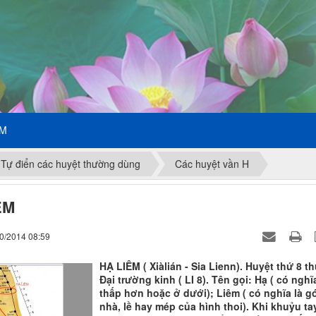
ẾM
Tự điển các huyệt thường dùng
Các huyệt vần H
ÊM
10/2014 08:59
HẠ LIÊM ( Xiàlián - Sia Lienn). Huyệt thứ 8 t
Đại trường kinh ( LI 8). Tên gọi: Hạ ( có nghĩa
thấp hơn hoặc ở dưới); Liêm ( có nghĩa là g
nhà, lề hay mép của hình thoi). Khi khuỷu ta