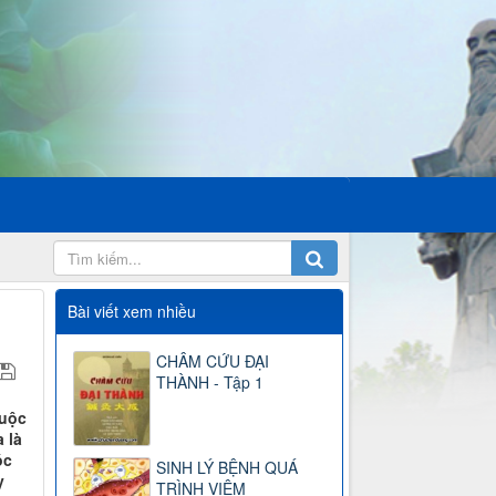
Bài viết xem nhiều
CHÂM CỨU ĐẠI
THÀNH - Tập 1
huộc
 là
óc
SINH LÝ BỆNH QUÁ
y
TRÌNH VIÊM