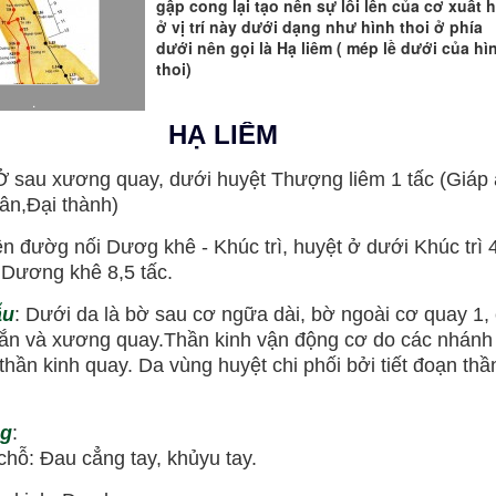
gập cong lại tạo nên sự lồi lên của cơ xuất 
ở vị trí này dưới dạng như hình thoi ở phía
dưới nên gọi là Hạ liêm ( mép lề dưới của hì
thoi)
.
HẠ LIÊM
Ở sau xương quay, dưới huyệt Thượng liêm 1 tấc (Giáp 
ân,Đại thành)
ên đườg nối Dươg khê - Khúc trì, huyệt ở dưới Khúc trì 
n Dương khê 8,5 tấc.
ẫu
: Dưới da là bờ sau cơ ngữa dài, bờ ngoài cơ quay 1,
ắn và xương quay.Thần kinh vận động cơ do các nhánh
thần kinh quay. Da vùng huyệt chi phối bởi tiết đoạn thầ
ng
:
ỗ: Đau cẳng tay, khủyu tay.