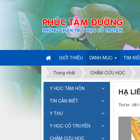
GIỚI THIỆU
DANH MỤC
TIM KI
Trang nhất
CHÂM CỨU HỌC
Y HỌC TÂM HỒN
HẠ LI
TIN CẦN BIẾT
Thứ tư - 08/
Y THƯ
Y HỌC CỔ TRUYỀN
CHÂM CỨU HỌC