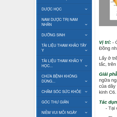
DƯỢC HỌC
NAM DƯỢC TRỊ NAM
NHÂN
DƯỠNG SINH
Vị trí:
- 
TÀI LIỆU THAM KHẢO TÂY
Đồng nh
Y
Lấy ở tr
TÀI LIỆU THAM KHẢO Y
tấc, trê
HỌC...
Giải ph
CHỮA BỆNH KHÔNG
ngữa ng
DÙNG...
của dây 
CHĂM SÓC SỨC KHỎE
kinh C6.
GÓC THƯ GIÃN
Tác dụ
- Tại ch
NIỀM VUI MỖI NGÀY