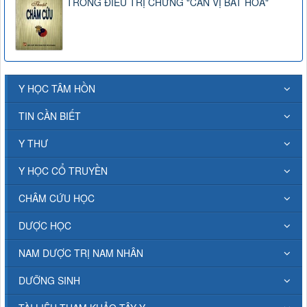
TRONG ĐIỀU TRỊ CHỨNG "CAN VỊ BẤT HÒA"
Y HỌC TÂM HỒN
TIN CẦN BIẾT
Y THƯ
Y HỌC CỔ TRUYỀN
CHÂM CỨU HỌC
DƯỢC HỌC
NAM DƯỢC TRỊ NAM NHÂN
DƯỠNG SINH