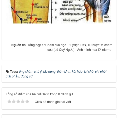
Nguồn tin:
Tổng hợp từ Châm cứu học T.1 (Viện ĐY), TĐ huyêt vị châm
cứu (Lê Quý Ngưu) - Ảnh minh hoạ từ Internet
Tags:
ống chân
,
chú ý
,
tác dụng
,
thần kinh
,
kết hợp
,
tại chỗ
,
chi phối
,
giải phẫu
,
động cơ
Tổng số điểm của bài viết là: 0 trong 0 đánh giá
Click để đánh giá bài viết