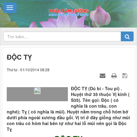
ĐỘC TỴ
Thứ tư - 01/10/2014 08:28
ĐỘC TỴ (Dú bí - Tou pi) .
Huyệt thứ 35 thuộc Vị kinh (
.
S35). Tên gọi: Độc ( có
nghĩa là con trâu, con
nghé); Tỵ ( có nghĩa là mũi). Huyệt nằm trong chỗ hõm bờ
dưới phía ngoài xương đầu gối. Vị trí ở đây giống như mũi
con trâu có hõm hai bên tợ như hai lỗ mũi nên gọi là Độc
Tỵ