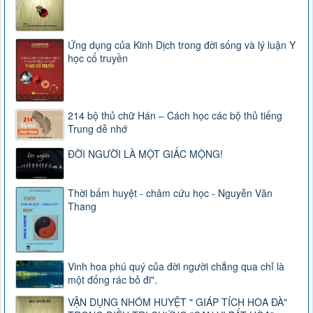
Ứng dụng của Kinh Dịch trong đời sống và lý luận Y
học cổ truyền
214 bộ thủ chữ Hán – Cách học các bộ thủ tiếng
Trung dễ nhớ
ĐỜI NGƯỜI LÀ MỘT GIẤC MỘNG!
Thời bấm huyệt - châm cứu học - Nguyễn Văn
Thang
Vinh hoa phú quý của đời người chẳng qua chỉ là
một đống rác bỏ đi".
VẬN DỤNG NHÓM HUYỆT " GIÁP TÍCH HOA ĐÀ"