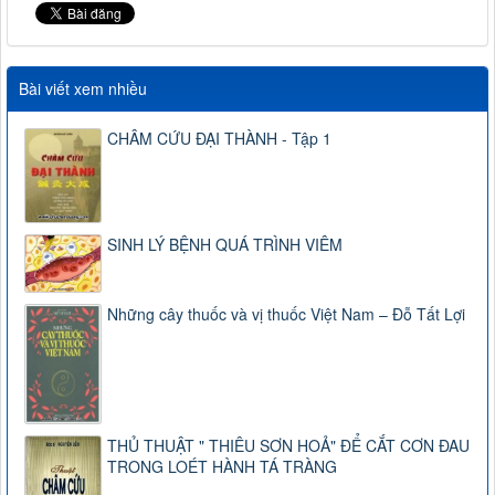
Bài viết xem nhiều
CHÂM CỨU ĐẠI THÀNH - Tập 1
SINH LÝ BỆNH QUÁ TRÌNH VIÊM
Những cây thuốc và vị thuốc Việt Nam – Đỗ Tất Lợi
THỦ THUẬT " THIÊU SƠN HOẢ" ĐỂ CẮT CƠN ĐAU
TRONG LOÉT HÀNH TÁ TRÀNG