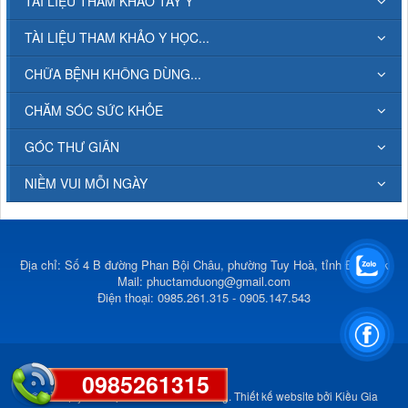
TÀI LIỆU THAM KHẢO TÂY Y
TÀI LIỆU THAM KHẢO Y HỌC...
CHỮA BỆNH KHÔNG DÙNG...
CHĂM SÓC SỨC KHỎE
GÓC THƯ GIÃN
NIỀM VUI MỖI NGÀY
Địa chỉ: Số 4 B đường Phan Bội Châu, phường Tuy Hoà, tỉnh Đắk Lắk
Mail:
phuctamduong@gmail.com
Điện thoại: 0985.261.315 - 0905.147.543
0985261315
© Bản quyền thuộc về
Phúc Tâm Đường
.
Thiết kế website
bởi
Kiều Gia