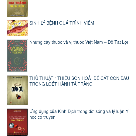
SINH LÝ BỆNH QUÁ TRÌNH VIÊM
Những cây thuốc và vị thuốc Việt Nam – Đỗ Tất Lợi
THỦ THUẬT " THIÊU SƠN HOẢ" ĐỂ CẮT CƠN ĐAU
TRONG LOÉT HÀNH TÁ TRÀNG
Ứng dụng của Kinh Dịch trong đời sống và lý luận Y
học cổ truyền