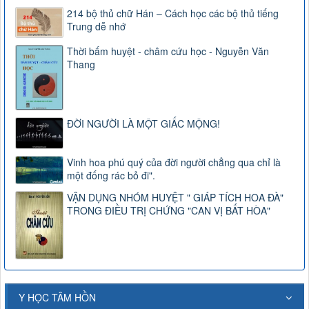
214 bộ thủ chữ Hán – Cách học các bộ thủ tiếng
Trung dễ nhớ
Thời bấm huyệt - châm cứu học - Nguyễn Văn
Thang
ĐỜI NGƯỜI LÀ MỘT GIẤC MỘNG!
Vinh hoa phú quý của đời người chẳng qua chỉ là
một đống rác bỏ đi".
VẬN DỤNG NHÓM HUYỆT " GIÁP TÍCH HOA ĐÀ"
TRONG ĐIỀU TRỊ CHỨNG "CAN VỊ BẤT HÒA"
Y HỌC TÂM HỒN