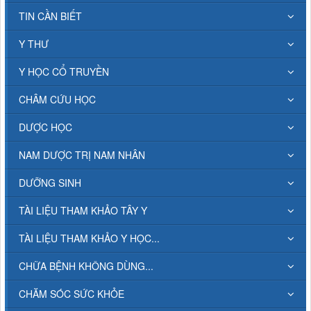
TIN CẦN BIẾT
Y THƯ
Y HỌC CỔ TRUYỀN
CHÂM CỨU HỌC
DƯỢC HỌC
NAM DƯỢC TRỊ NAM NHÂN
DƯỠNG SINH
TÀI LIỆU THAM KHẢO TÂY Y
TÀI LIỆU THAM KHẢO Y HỌC...
CHỮA BỆNH KHÔNG DÙNG...
CHĂM SÓC SỨC KHỎE