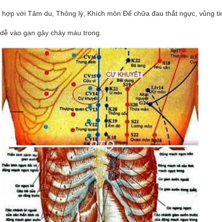
t hợp với Tâm du, Thông lý, Khích môn Để chữa đau thắt ngực, vů
ng ti
dễ vào gan gây chảy máu trong.