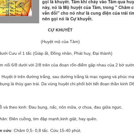
gọi là khuyết. Tâm khí chảy vào Tâm qua huy
này, nó là Mộ huyệt của Tâm, trong " Châm 
vấn đối" cho nó như là cung điện của trái ti
nên gọi nó là Cự khuyết.
.
CỰ KHUYẾT
(Huyệt mộ của Tâm)
ưới Cưu vĩ 1 tấc (Giáp ất, Đồng nhân, Phát huy, Đại thà
nh)
ểm nối 6/8 dưới với 2/8 trên của đoạn rốn-điểm gặp nhau của 2 bờ sườ
: Huyệt ở trên đường trắng, sau dường trắng là mạc ngang và phúc mạ
ụng là thùy gan trái. Da vùng huyệt chi phối bởi tiết đoạn thần kinh D6
 và theo kinh: Đ
au bụng, nấc, nôn mữa, ợ chua, đau giữa ngực.
n: Điên cuồng, tim đập mạnh,kinh giật, hay quên.
m cứu
: Châm 0,5- 0,8 tấc. Cứu 15-40 phút.