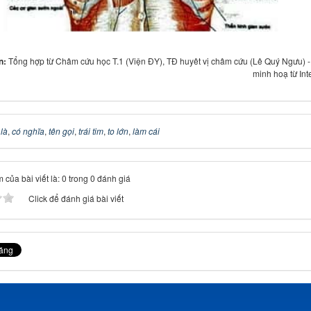
in:
Tổng hợp từ Châm cứu học T.1 (Viện ĐY), TĐ huyêt vị châm cứu (Lê Quý Ngưu) 
minh hoạ từ Int
 là
,
có nghĩa
,
tên gọi
,
trái tim
,
to lớn
,
làm cái
 của bài viết là: 0 trong 0 đánh giá
Click để đánh giá bài viết