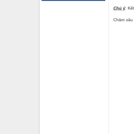
Chú ý
: Kế
Châm sâu 