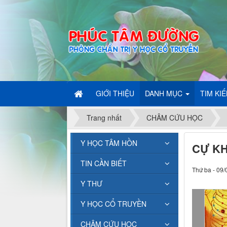
GIỚI THIỆU
DANH MỤC
TIM KI
Trang nhất
CHÂM CỨU HỌC
Y HỌC TÂM HỒN
CỰ K
TIN CẦN BIẾT
Thứ ba - 09/
Y THƯ
Y HỌC CỔ TRUYỀN
CHÂM CỨU HỌC