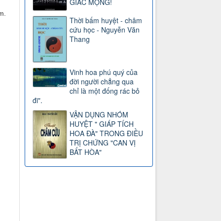
GIẤC MỘNG!
m.
Thời bấm huyệt - châm
cứu học - Nguyễn Văn
Thang
Vinh hoa phú quý của
đời người chẳng qua
chỉ là một đống rác bỏ
đi".
VẬN DỤNG NHÓM
HUYỆT " GIÁP TÍCH
HOA ĐÀ" TRONG ĐIỀU
TRỊ CHỨNG "CAN VỊ
BẤT HÒA"