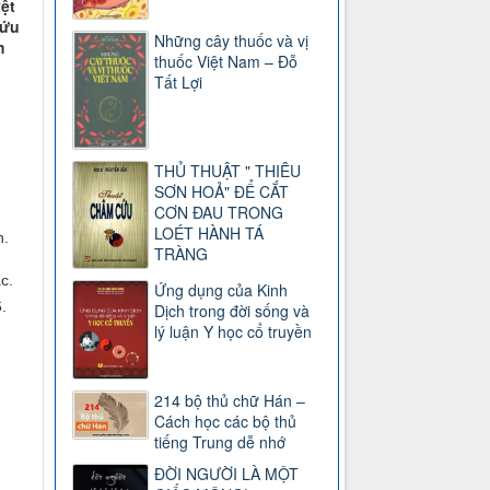
ệt
cứu
Những cây thuốc và vị
m
thuốc Việt Nam – Đỗ
Tất Lợi
THỦ THUẬT " THIÊU
SƠN HOẢ" ĐỂ CẮT
CƠN ĐAU TRONG
LOÉT HÀNH TÁ
n.
TRÀNG
c.
Ứng dụng của Kinh
.
Dịch trong đời sống và
lý luận Y học cổ truyền
214 bộ thủ chữ Hán –
Cách học các bộ thủ
tiếng Trung dễ nhớ
ĐỜI NGƯỜI LÀ MỘT