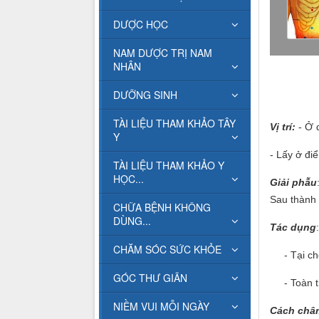
DƯỢC HỌC
NAM DƯỢC TRỊ NAM
NHÂN
DƯỠNG SINH
TÀI LIỆU THAM KHẢO TÂY
Vị trí:
- Ở d
Y
- Lấy ở đi
TÀI LIỆU THAM KHẢO Y
HỌC...
Giải phẫu
Sau thành b
CHỮA BỆNH KHÔNG
DÙNG...
Tác dụng
:
CHĂM SÓC SỨC KHỎE
- Tại chỗ
GÓC THƯ GIÃN
- Toàn thâ
NIỀM VUI MỖI NGÀY
Cách châ