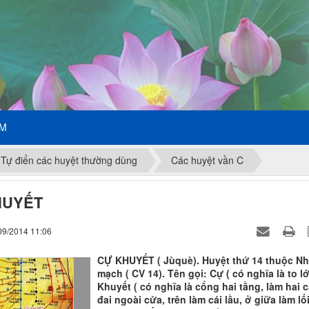
ẾM
Tự điển các huyệt thường dùng
Các huyệt vần C
HUYẾT
09/2014 11:06
CỰ KHUYẾT ( Jùquè). Huyệt thứ 14 thuộc N
mạch ( CV 14). Tên gọi: Cự ( có nghĩa là to lớ
Khuyết ( có nghĩa là cổng hai tầng, làm hai c
đai ngoài cửa, trên làm cái lầu, ở giữa làm lối