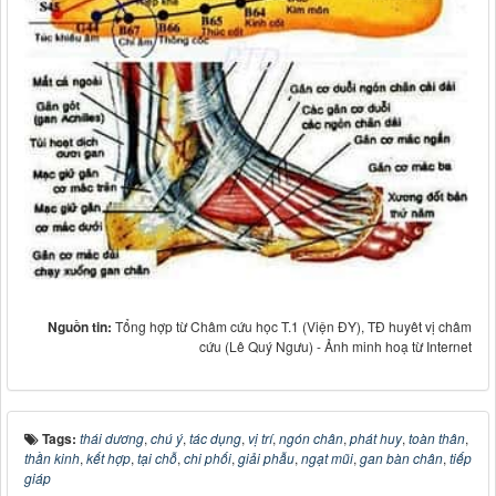
Nguồn tin:
Tổng hợp từ Châm cứu học T.1 (Viện ĐY), TĐ huyêt vị châm
cứu (Lê Quý Ngưu) - Ảnh minh hoạ từ Internet
Tags:
thái dương
,
chú ý
,
tác dụng
,
vị trí
,
ngón chân
,
phát huy
,
toàn thân
,
thần kinh
,
kết hợp
,
tại chỗ
,
chi phối
,
giải phẫu
,
ngạt mũi
,
gan bàn chân
,
tiếp
giáp