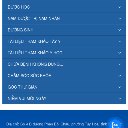
DƯỢC HỌC
NAM DƯỢC TRỊ NAM NHÂN
DƯỠNG SINH
TÀI LIỆU THAM KHẢO TÂY Y
TÀI LIỆU THAM KHẢO Y HỌC...
CHỮA BỆNH KHÔNG DÙNG...
CHĂM SÓC SỨC KHỎE
GÓC THƯ GIÃN
NIỀM VUI MỖI NGÀY
Địa chỉ: Số 4 B đường Phan Bội Châu, phường Tuy Hoà, tỉnh Đắk Lắk