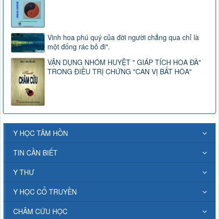
Vinh hoa phú quý của đời người chẳng qua chỉ là
một đống rác bỏ đi".
VẬN DỤNG NHÓM HUYỆT " GIÁP TÍCH HOA ĐÀ"
TRONG ĐIỀU TRỊ CHỨNG "CAN VỊ BẤT HÒA"
Y HỌC TÂM HỒN
TIN CẦN BIẾT
Y THƯ
Y HỌC CỔ TRUYỀN
CHÂM CỨU HỌC