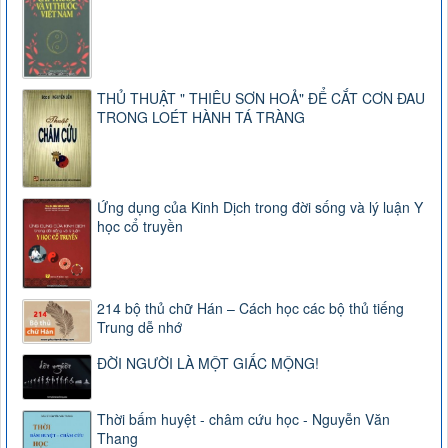
THỦ THUẬT " THIÊU SƠN HOẢ" ĐỂ CẮT CƠN ĐAU
TRONG LOÉT HÀNH TÁ TRÀNG
Ứng dụng của Kinh Dịch trong đời sống và lý luận Y
học cổ truyền
214 bộ thủ chữ Hán – Cách học các bộ thủ tiếng
Trung dễ nhớ
ĐỜI NGƯỜI LÀ MỘT GIẤC MỘNG!
Thời bấm huyệt - châm cứu học - Nguyễn Văn
Thang