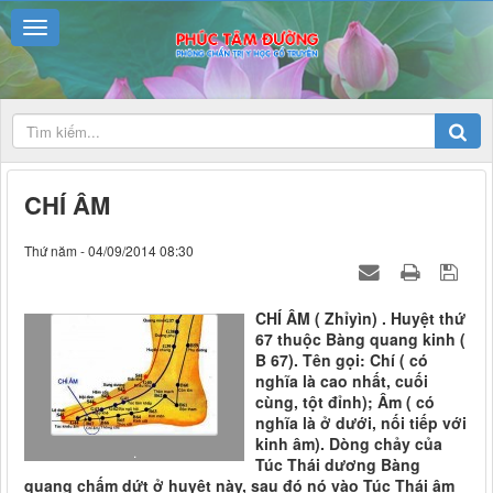
CHÍ ÂM
Thứ năm - 04/09/2014 08:30
CHÍ ÂM ( Zhỉyìn) . Huyệt thứ
67 thuộc Bàng quang kinh (
B 67). Tên gọi: Chí ( có
nghĩa là cao nhất, cuối
cùng, tột đỉnh); Âm ( có
nghĩa là ở dưới, nối tiếp với
kinh âm). Dòng chảy của
.
Túc Thái dương Bàng
quang chấm dứt ở huyệt này, sau đó nó vào Túc Thái âm