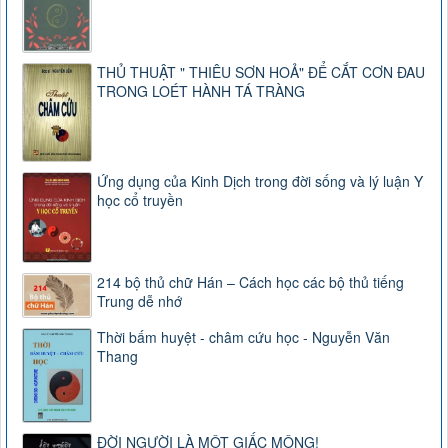
THỦ THUẬT " THIÊU SƠN HOẢ" ĐỂ CẮT CƠN ĐAU
TRONG LOÉT HÀNH TÁ TRÀNG
Ứng dụng của Kinh Dịch trong đời sống và lý luận Y
học cổ truyền
214 bộ thủ chữ Hán – Cách học các bộ thủ tiếng
Trung dễ nhớ
Thời bấm huyệt - châm cứu học - Nguyễn Văn
Thang
ĐỜI NGƯỜI LÀ MỘT GIẤC MỘNG!