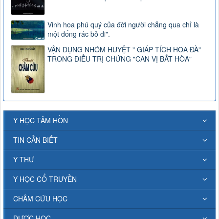
Vinh hoa phú quý của đời người chẳng qua chỉ là
một đống rác bỏ đi".
VẬN DỤNG NHÓM HUYỆT " GIÁP TÍCH HOA ĐÀ"
TRONG ĐIỀU TRỊ CHỨNG "CAN VỊ BẤT HÒA"
Y HỌC TÂM HỒN
TIN CẦN BIẾT
Y THƯ
Y HỌC CỔ TRUYỀN
CHÂM CỨU HỌC
DƯỢC HỌC