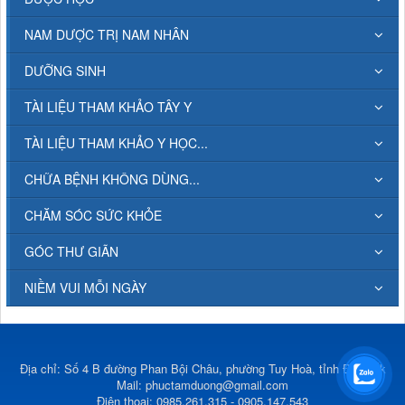
NAM DƯỢC TRỊ NAM NHÂN
DƯỠNG SINH
TÀI LIỆU THAM KHẢO TÂY Y
TÀI LIỆU THAM KHẢO Y HỌC...
CHỮA BỆNH KHÔNG DÙNG...
CHĂM SÓC SỨC KHỎE
GÓC THƯ GIÃN
NIỀM VUI MỖI NGÀY
Địa chỉ: Số 4 B đường Phan Bội Châu, phường Tuy Hoà, tỉnh Đắk Lắk
Mail:
phuctamduong@gmail.com
Điện thoại: 0985.261.315 - 0905.147.543