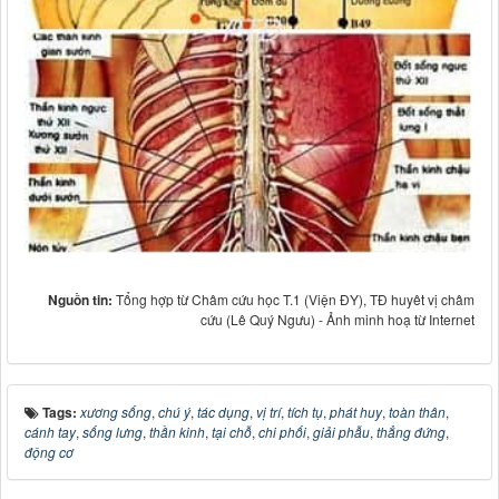
Nguồn tin:
Tổng hợp từ Châm cứu học T.1 (Viện ĐY), TĐ huyêt vị châm
cứu (Lê Quý Ngưu) - Ảnh minh hoạ từ Internet
Tags:
xương sống
,
chú ý
,
tác dụng
,
vị trí
,
tích tụ
,
phát huy
,
toàn thân
,
cánh tay
,
sống lưng
,
thần kinh
,
tại chỗ
,
chi phối
,
giải phẫu
,
thẳng đứng
,
động cơ