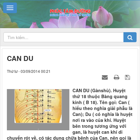
CAN DU
Thứ tư - 03/09/2014 00:21
CAN DU (Gànshù). Huyệt
thứ 18 thuộc Bàng quang
kinh ( B 18). Tên gọi: Can (
hiểu theo nghĩa giải phẫu là
Can); Du ( có nghĩa là huyệt
nơi ra vào của khí. Huyệt
bên trong tương ứng với
.
gan, là huyệt can khí di
chuyển rót về, có tác dụng chữa bệnh của Can, nên gọi là