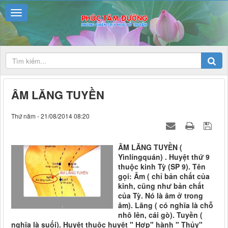
ÂM LĂNG TUYỀN
Thứ năm - 21/08/2014 08:20
ÂM LĂNG TUYỀN (
Yìnlíngquán) . Huyệt thứ 9
thuộc kinh Tỳ (SP 9). Tên
gọi: Âm ( chỉ bản chất của
kinh, cũng như bản chất
của Tỳ. Nó là âm ở trong
.
âm). Lăng ( có nghĩa là chỗ
nhô lên, cái gò). Tuyền (
nghĩa là suối). Huyệt thuộc huyệt " Hợp" hành " Thủy"