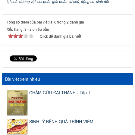
tại chỗ
,
dương vật
,
chi phối
,
giải phẫu
,
tự chủ
,
động cơ
,
sinh đôi
Tổng số điểm của bài viết là: 6 trong 2 đánh giá
Xếp hạng:
3
-
2
phiếu bầu
Click để đánh giá bài viết
Bài viết xem nhiều
CHÂM CỨU ĐẠI THÀNH - Tập 1
SINH LÝ BỆNH QUÁ TRÌNH VIÊM