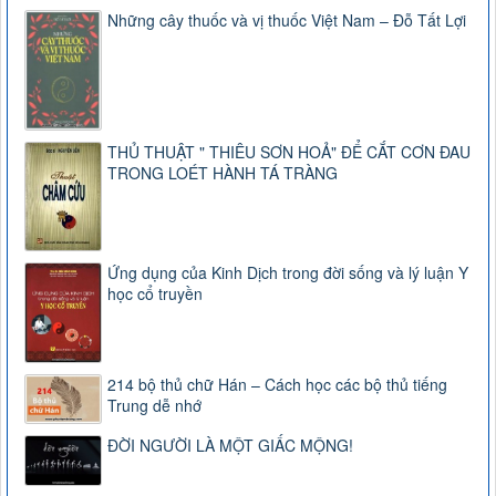
Những cây thuốc và vị thuốc Việt Nam – Đỗ Tất Lợi
THỦ THUẬT " THIÊU SƠN HOẢ" ĐỂ CẮT CƠN ĐAU
TRONG LOÉT HÀNH TÁ TRÀNG
Ứng dụng của Kinh Dịch trong đời sống và lý luận Y
học cổ truyền
214 bộ thủ chữ Hán – Cách học các bộ thủ tiếng
Trung dễ nhớ
ĐỜI NGƯỜI LÀ MỘT GIẤC MỘNG!