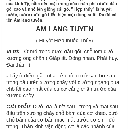
của kinh Tỳ, nằm trên mặt trong của chân phía dưới đầu
gối cao và nhô lên giống cái gò. " Hợp thủy" là huyệt
nước, nước dưới gò biểu hiện một dòng suối. Do đó có
tên Âm lăng tuyền.
ÂM LĂNG TUYỀN
( Huyệt Hợp thuộc Thủy)
Vị trí:
- Ở mé trong dưới đầu gối, chỗ lõm dưới
xương ống chân ( Giáp ất, Đồng nhân, Phát huy,
Đại thành)
- Lấy ở điểm gặp nhau ở chỗ lõm ở sau bờ sau
trong đầu trên xương chày với đường ngang qua
chỗ lồi cao nhất của củ cơ cẳng chân trước của
xương chày.
Giải phẫu
: Dưới da là bờ sau - trong và mặt sau
đầu trên xương chày chỗ bám của cơ kheo, dưới
chỗ bám của cơ bán mạc mặt trước cơ sinh đôi
trong. Thần kinh vận động cơ là các nhánh của