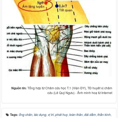
Nguồn tin:
Tổng hợp từ Châm cứu học T.1 (Viện ĐY), TĐ huyêt vị châm
cứu (Lê Quý Ngưu) - Ảnh minh hoạ từ Internet
Tags:
ống chân
,
tác dụng
,
vị trí
,
phát huy
,
toàn thân
,
đái dầm
,
thần kinh
,