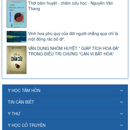
Thời bấm huyệt - châm cứu học - Nguyễn Văn
Thang
Vinh hoa phú quý của đời người chẳng qua chỉ là
một đống rác bỏ đi".
VẬN DỤNG NHÓM HUYỆT " GIÁP TÍCH HOA ĐÀ"
TRONG ĐIỀU TRỊ CHỨNG "CAN VỊ BẤT HÒA"
Y HỌC TÂM HỒN
TIN CẦN BIẾT
Y THƯ
Y HỌC CỔ TRUYỀN