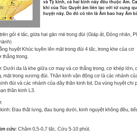
và Tỳ kinh, cả hai kinh này đều thuộc Âm. C
khí của Túc Quyết âm liên lạc với tử cung q
huyệt này. Do đó có tên là Âm bao hay Âm b
.
trên gối 4 tấc, giữa hai gân mé trong đùi (Giáp ất, Đồng nhân, P
thành)
hẳng huyệt Khúc tuyền lên mặt trong đùi 4 tấc, trong khe của cơ
 thẳng trong.
u
: Dưới da là khe giữa cơ may và cơ thẳng trong, cơ khép lớn, 
g, mặt trong xương đùi. Thần kinh vận động cơ là các nhánh củ
kinh đùi và các nhánh của dây thần kinh bịt. Da vùng huyệt chi 
oạn thần kinh L3.
g
:
nh: Đau thắt lưng, đau bụng dưới, kinh nguyệt không đều, tiể
âm cứu
: Châm 0,5-0,7 tấc. Cứu 5-10 phút.