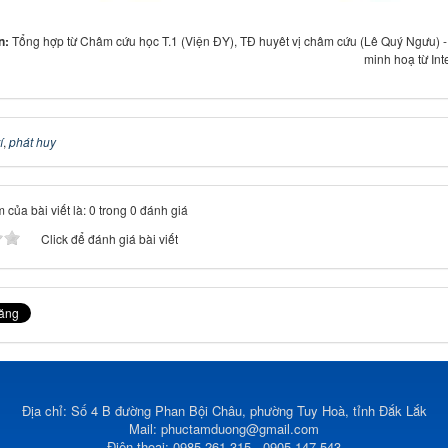
in:
Tổng hợp từ Châm cứu học T.1 (Viện ĐY), TĐ huyêt vị châm cứu (Lê Quý Ngưu) 
minh hoạ từ Int
í
,
phát huy
 của bài viết là: 0 trong 0 đánh giá
Click để đánh giá bài viết
Địa chỉ: Số 4 B đường Phan Bội Châu, phường Tuy Hoà, tỉnh Đắk Lắk
Mail:
phuctamduong@gmail.com
Điện thoại: 0985.261.315 - 0905.147.543