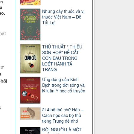
an
ua
Những cây thuốc và vị
ào.
thuốc Việt Nam – Đỗ
Tất Lợi
hát
THỦ THUẬT " THIÊU
SƠN HOẢ" ĐỂ CẮT
CƠN ĐAU TRONG
LOÉT HÀNH TÁ
cơ
TRÀNG
a
Ứng dụng của Kinh
phối
Dịch trong đời sống và
lý luận Y học cổ truyền
u
214 bộ thủ chữ Hán –
Cách học các bộ thủ
tiếng Trung dễ nhớ
ĐỜI NGƯỜI LÀ MỘT