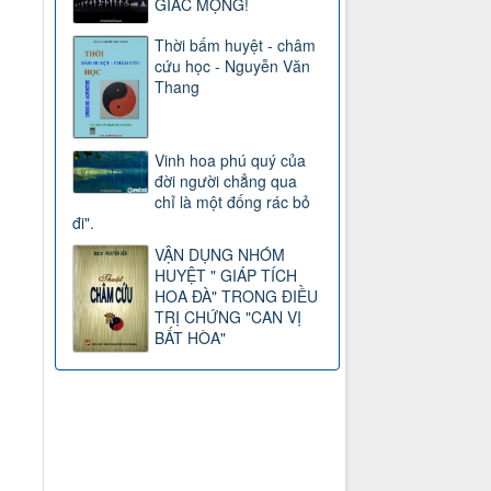
GIẤC MỘNG!
Thời bấm huyệt - châm
cứu học - Nguyễn Văn
Thang
Vinh hoa phú quý của
đời người chẳng qua
chỉ là một đống rác bỏ
đi".
VẬN DỤNG NHÓM
HUYỆT " GIÁP TÍCH
HOA ĐÀ" TRONG ĐIỀU
TRỊ CHỨNG "CAN VỊ
BẤT HÒA"