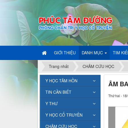
GIỚI THIỆU
DANH MỤC
TIM KI
Trang nhất
CHÂM CỨU HỌC
Y HỌC TÂM HỒN
ÂM B
TIN CẦN BIẾT
Thứ hai - 18
Y THƯ
Y HỌC CỔ TRUYỀN
CHÂM CỨU HỌC