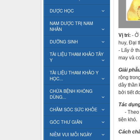
DƯỢC HỌC
NAM DƯỢC TRỊ NAM
NHÂN
Vị trí:
- Ở 
DƯỠNG SINH
huy, Đại 
- Lấy ở t
TÀI LIỆU THAM KHẢO TÂY
may và cơ
Y
Giải phẫ
TÀI LIỆU THAM KHẢO Y
rộng tron
HỌC...
dây thần 
CHỮA BỆNH KHÔNG
bởi tiết đ
DÙNG...
Tác dụn
CHĂM SÓC SỨC KHỎE
- Theo ki
tiện khó.
GÓC THƯ GIÃN
Cách ch
NIỀM VUI MỖI NGÀY