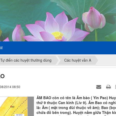
ẾM
Tự điển các huyệt thường dùng
Các huyệt vần A
AO
/08/2014 08:50
ÂM BAO còn có tên là Âm bào ( Yin Pao) Huy
thứ 9 thuộc Can kinh (Liv 9). Âm Bao có ngh
là: Âm ( mặt trong đùi thuộc về âm); Bao (bọ
chứa đồ bên trong). Huyệt nằm giữa Thận ki