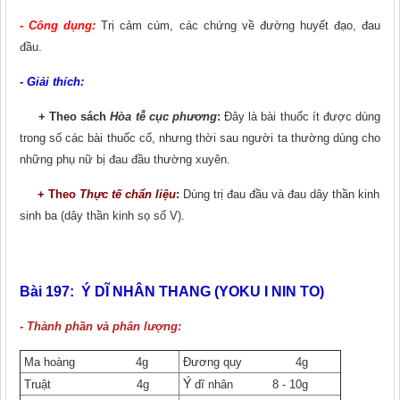
- Công dụng:
Trị cảm cúm, các chứng về đường huyết đạo, đau
đầu.
- Giải thích:
+ Theo sách
Hòa tễ cục phương
:
Đây là bài thuốc ít được dùng
trong số các bài thuốc cổ, nhưng thời sau người ta thường dùng cho
những phụ nữ bị đau đầu thường xuyên.
+ Theo
Thực tế chẩn liệu
:
Dùng trị đau đầu và đau dây thần kinh
sinh ba (dây thần kinh sọ số V).
Bài 197: Ý
DĨ NHÂN THANG (YOKU I NIN TO)
- Thành phần và phân lượng:
Ma hoàng 4g
Đương quy 4g
Ý
Truật 4g
dĩ nhân 8 - 10g