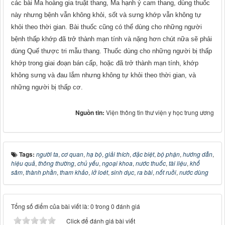
các bài Ma hoàng gia truật thang, Ma hạnh ý cam thang, dùng thuốc
này nhưng bệnh vẫn không khỏi, sốt và sưng khớp vẫn không tự
khỏi theo thời gian. Bài thuốc cũng có thể dùng cho những người
bệnh thấp khớp đã trở thành mạn tính và nặng hơn chút nữa sẽ phải
dùng Quế thược tri mẫu thang. Thuốc dùng cho những người bị thấp
khớp trong giai đoạn bán cấp, hoặc đã trở thành mạn tính, khớp
không sưng và đau lắm nhưng không tự khỏi theo thời gian, và
những người bị thấp cơ.
Nguồn tin:
Viện thông tin thư viện y học trung ương
Tags:
người ta
,
cơ quan
,
hạ bộ
,
giải thích
,
đặc biệt
,
bộ phận
,
hướng dẫn
,
hiệu quả
,
thông thường
,
chủ yếu
,
ngoại khoa
,
nước thuốc
,
tài liệu
,
khổ
sâm
,
thành phần
,
tham khảo
,
lở loét
,
sinh dục
,
ra bài
,
nốt ruồi
,
nước dùng
Tổng số điểm của bài viết là: 0 trong 0 đánh giá
Click để đánh giá bài viết