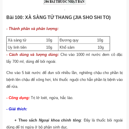
.
Bài 100:
XÀ SÀNG TỬ THANG (JIA SHO SHI TO)
- Thành phần và phân lượng:
Xà sàng tử 10g
Đương quy 10g
Uy linh tiên 10g
Khổ sâm 10g
- Cách dùng và lượng dùng:
Cho vào 1000 ml nước đem cô đặc
lấy 700 ml, dùng để bôi ngoài.
Cho vào 5 bát nước để đun sôi nhiều lần, nghiêng chậu cho phần bị
bệnh lên chậu để xông hơi, khi thuốc nguội cho hẳn phần bị bệnh vào
để rửa.
- Công dụng:
Trị lở loét, ngứa, hắc lào.
- Giải thích:
+ Theo sách
Ngoại khoa chính tông
: Đây là thuốc bôi ngoài
dùng để trị ngứa ở bộ phận sinh dục.