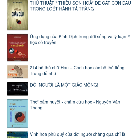
THỦ THUẬT " THIÊU SƠN HOẢ" ĐỂ CẮT CƠN ĐAU
TRONG LOÉT HÀNH TÁ TRÀNG
Ứng dụng của Kinh Dịch trong đời sống và lý luận Y
học cổ truyền
214 bộ thủ chữ Hán – Cách học các bộ thủ tiếng
Trung dễ nhớ
ĐỜI NGƯỜI LÀ MỘT GIẤC MỘNG!
Thời bấm huyệt - châm cứu học - Nguyễn Văn
Thang
Vinh hoa phú quý của đời người chẳng qua chỉ là