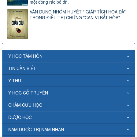
một đống rác bỏ đi".
VẬN DỤNG NHÓM HUYỆT " GIÁP TÍCH HOA ĐÀ"
TRONG ĐIỀU TRỊ CHỨNG "CAN VỊ BẤT HÒA"
Y HỌC TÂM HỒN
TIN CẦN BIẾT
Y THƯ
Y HỌC CỔ TRUYỀN
CHÂM CỨU HỌC
DƯỢC HỌC
NAM DƯỢC TRỊ NAM NHÂN