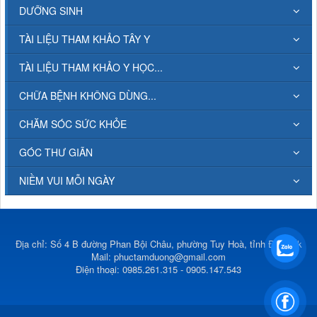
DƯỠNG SINH
TÀI LIỆU THAM KHẢO TÂY Y
TÀI LIỆU THAM KHẢO Y HỌC...
CHỮA BỆNH KHÔNG DÙNG...
CHĂM SÓC SỨC KHỎE
GÓC THƯ GIÃN
NIỀM VUI MỖI NGÀY
Địa chỉ: Số 4 B đường Phan Bội Châu, phường Tuy Hoà, tỉnh Đắk Lắk
Mail:
phuctamduong@gmail.com
Điện thoại: 0985.261.315 - 0905.147.543