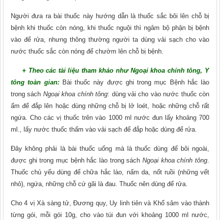
Người đưa ra bài thuốc này hướng dẫn là thuốc sắc bôi lên chỗ bị
bệnh khi thuốc còn nóng, khi thuốc nguội thì ngâm bộ phận bị bệnh
vào để rửa, nhưng thông thường người ta dùng vải sạch cho vào
nước thuốc sắc còn nóng để chườm lên chỗ bị bệnh.
+ Theo các tài liệu tham khảo như Ngoại khoa chính tông, Y
tông toàn gian:
Bài thuốc này được ghi trong mục Bệnh hắc lào
trong sách
Ngoại khoa chính tông
: dùng vải cho vào nước thuốc còn
ấm để đắp lên hoặc dùng những chỗ bị lở loét, hoặc những chỗ rất
ngứa. Cho các vị thuốc trên vào 1000 ml nước đun lấy khoảng 700
ml., lấy nước thuốc thấm vào vải sạch để đắp hoặc dùng để rửa.
Đây không phải là bài thuốc uống mà là thuốc dùng để bôi ngoài,
được ghi trong mục bệnh hắc lào trong sách
Ngoại khoa chính tông
.
Thuốc chủ yếu dùng để chữa hắc lào, nấm da, nốt ruồi (những vết
nhỏ), ngứa, những chỗ cứ gãi là đau. Thuốc nên dùng để rửa.
Cho 4 vị Xà sàng tử, Đương quy, Uy linh tiên và Khổ sâm vào thành
từng gói, mỗi gói 10g, cho vào túi đun với khoảng 1000 ml nước,