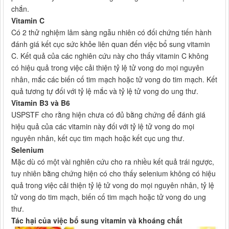
chắn.
Vitamin C
Có 2 thử nghiệm lâm sàng ngẫu nhiên có đối chứng tiến hành
đánh giá kết cục sức khỏe liên quan đến việc bổ sung vitamin
C. Kết quả của các nghiên cứu này cho thấy vitamin C không
có hiệu quả trong việc cải thiện tỷ lệ tử vong do mọi nguyên
nhân, mắc các biến cố tim mạch hoặc tử vong do tim mạch. Kết
quả tương tự đối với tỷ lệ mắc và tỷ lệ tử vong do ung thư.
Vitamin B
3
và B
6
USPSTF cho rằng hiện chưa có đủ bằng chứng để đánh giá
hiệu quả của các vitamin này đối với tỷ lệ tử vong do mọi
nguyên nhân, kết cục tim mạch hoặc kết cục ung thư.
Selenium
Mặc dù có một vài nghiên cứu cho ra nhiều kết quả trái ngược,
tuy nhiên bằng chứng hiện có cho thấy selenium không có hiệu
quả trong việc cải thiện tỷ lệ tử vong do mọi nguyên nhân, tỷ lệ
tử vong do tim mạch, biến cố tim mạch hoặc tử vong do ung
thư.
Tác hại của việc bổ sung vitamin và khoáng chất