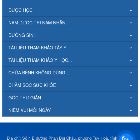
DƯỢC HỌC
NAM DƯỢC TRỊ NAM NHÂN
DƯỠNG SINH
TÀI LIỆU THAM KHẢO TÂY Y
TÀI LIỆU THAM KHẢO Y HỌC...
CHỮA BỆNH KHÔNG DÙNG...
CHĂM SÓC SỨC KHỎE
GÓC THƯ GIÃN
NIỀM VUI MỖI NGÀY
Địa chỉ: Số 4 B đường Phan Bội Châu, phường Tuy Hoà, tỉnh Đắk Lắk