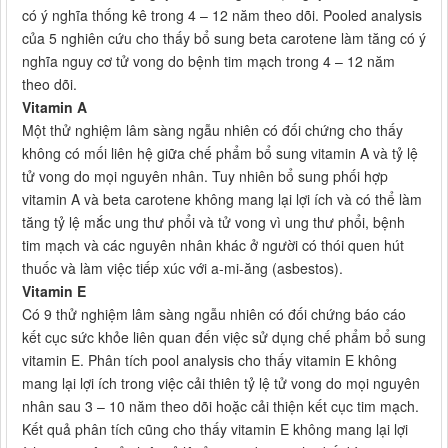
có ý nghĩa thống kê trong 4 – 12 năm theo dõi. Pooled analysis
của 5 nghiên cứu cho thấy bổ sung beta carotene làm tăng có ý
nghĩa nguy cơ tử vong do bệnh tim mạch trong 4 – 12 năm
theo dõi.
Vitamin A
Một thử nghiệm lâm sàng ngẫu nhiên có đối chứng cho thấy
không có mối liên hệ giữa chế phẩm bổ sung vitamin A và tỷ lệ
tử vong do mọi nguyên nhân. Tuy nhiên bổ sung phối hợp
vitamin A và beta carotene không mang lại lợi ích và có thể làm
tăng tỷ lệ mắc ung thư phổi và tử vong vì ung thư phổi, bệnh
tim mạch và các nguyên nhân khác ở người có thói quen hút
thuốc và làm việc tiếp xúc với a-mi-ăng (asbestos).
Vitamin E
Có 9 thử nghiệm lâm sàng ngẫu nhiên có đối chứng báo cáo
kết cục sức khỏe liên quan đến việc sử dụng chế phẩm bổ sung
vitamin E. Phân tích pool analysis cho thấy vitamin E không
mang lại lợi ích trong việc cải thiên tỷ lệ tử vong do mọi nguyên
nhân sau 3 – 10 năm theo dõi hoặc cải thiện kết cục tim mạch.
Kết quả phân tích cũng cho thấy vitamin E không mang lại lợi