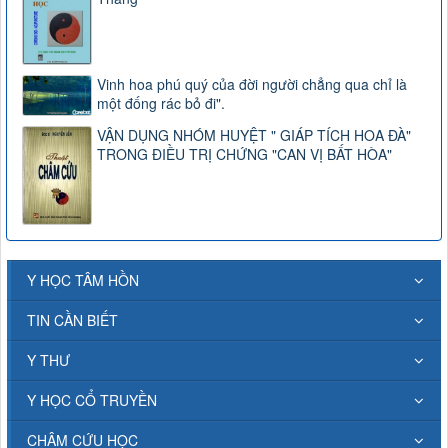
Vinh hoa phú quý của đời người chẳng qua chỉ là
một đống rác bỏ đi".
VẬN DỤNG NHÓM HUYỆT " GIÁP TÍCH HOA ĐÀ"
TRONG ĐIỀU TRỊ CHỨNG "CAN VỊ BẤT HÒA"
Y HỌC TÂM HỒN
TIN CẦN BIẾT
Y THƯ
Y HỌC CỔ TRUYỀN
CHÂM CỨU HỌC