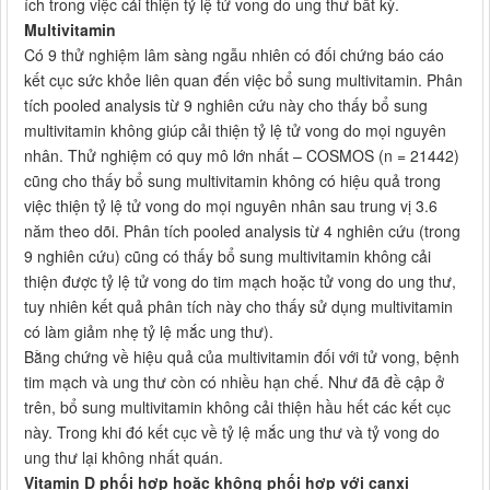
ích trong việc cải thiện tỷ lệ tử vong do ung thư bất kỳ.
Multivitamin
Có 9 thử nghiệm lâm sàng ngẫu nhiên có đối chứng báo cáo
kết cục sức khỏe liên quan đến việc bổ sung multivitamin. Phân
tích pooled analysis từ 9 nghiên cứu này cho thấy bổ sung
multivitamin không giúp cải thiện tỷ lệ tử vong do mọi nguyên
nhân. Thử nghiệm có quy mô lớn nhất – COSMOS (n = 21442)
cũng cho thấy bổ sung multivitamin không có hiệu quả trong
việc thiện tỷ lệ tử vong do mọi nguyên nhân sau trung vị 3.6
năm theo dõi. Phân tích pooled analysis từ 4 nghiên cứu (trong
9 nghiên cứu) cũng có thấy bổ sung multivitamin không cải
thiện được tỷ lệ tử vong do tim mạch hoặc tử vong do ung thư,
tuy nhiên kết quả phân tích này cho thấy sử dụng multivitamin
có làm giảm nhẹ tỷ lệ mắc ung thư).
Bằng chứng về hiệu quả của multivitamin đối với tử vong, bệnh
tim mạch và ung thư còn có nhiều hạn chế. Như đã đề cập ở
trên, bổ sung multivitamin không cải thiện hầu hết các kết cục
này. Trong khi đó kết cục về tỷ lệ mắc ung thư và tỷ vong do
ung thư lại không nhất quán.
Vitamin D phối hợp hoặc không phối hợp với canxi