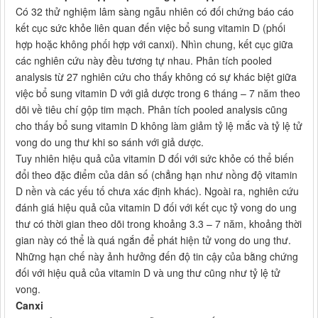
Có 32 thử nghiệm lâm sàng ngẫu nhiên có đối chứng báo cáo
kết cục sức khỏe liên quan đến việc bổ sung vitamin D (phối
hợp hoặc không phối hợp với canxi). Nhìn chung, kết cục giữa
các nghiên cứu này đều tương tự nhau. Phân tích pooled
analysis từ 27 nghiên cứu cho thấy không có sự khác biệt giữa
việc bổ sung vitamin D với giả dược trong 6 tháng – 7 năm theo
dõi về tiêu chí gộp tim mạch. Phân tích pooled analysis cũng
cho thấy bổ sung vitamin D không làm giảm tỷ lệ mắc và tỷ lệ tử
vong do ung thư khi so sánh với giả dược.
Tuy nhiên hiệu quả của vitamin D đối với sức khỏe có thể biến
đổi theo đặc điểm của dân số (chẳng hạn như nồng độ vitamin
D nền và các yếu tố chưa xác định khác). Ngoài ra, nghiên cứu
đánh giá hiệu quả của vitamin D đối với kết cục tỷ vong do ung
thư có thời gian theo dõi trong khoảng 3.3 – 7 năm, khoảng thời
gian này có thể là quá ngắn để phát hiện tử vong do ung thư.
Những hạn chế này ảnh hưởng đến độ tin cậy của bằng chứng
đối với hiệu quả của vitamin D và ung thư cũng như tỷ lệ tử
vong.
Canxi