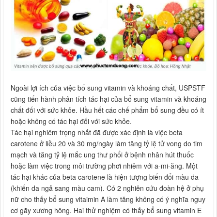
Ngoài lợi ích của việc bổ sung vitamin và khoáng chất, USPSTF
cũng tiến hành phân tích tác hại của bổ sung vitamin và khoáng
chất đối với sức khỏe. Hầu hết các chế phẩm bổ sung đều có ít
hoặc không có tác hại đối với sức khỏe.
Tác hại nghiêm trọng nhất đã được xác định là việc beta
carotene ở liều 20 và 30 mg/ngày làm tăng tỷ lệ tử vong do tim
mạch và tăng tỷ lệ mắc ung thư phổi ở bệnh nhân hút thuốc
hoặc làm việc trong môi trường phơi nhiễm với a-mi-ăng. Một
tác hại khác của beta carotene là hiện tượng biến đổi màu da
(khiến da ngả sang màu cam). Có 2 nghiên cứu đoàn hệ ở phụ
nữ cho thấy bổ sung vitaimin A làm tăng không có ý nghĩa nguy
cơ gãy xương hông. Hai thử nghiệm có thấy bổ sung vitamin E