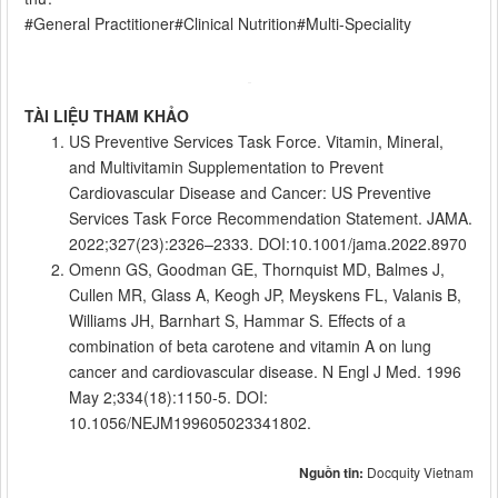
#General Practitioner#Clinical Nutrition#Multi-Speciality
TÀI LIỆU THAM KHẢO
US Preventive Services Task Force. Vitamin, Mineral,
and Multivitamin Supplementation to Prevent
Cardiovascular Disease and Cancer: US Preventive
Services Task Force Recommendation Statement. JAMA.
2022;327(23):2326–2333. DOI:10.1001/jama.2022.8970
Omenn GS, Goodman GE, Thornquist MD, Balmes J,
Cullen MR, Glass A, Keogh JP, Meyskens FL, Valanis B,
Williams JH, Barnhart S, Hammar S. Effects of a
combination of beta carotene and vitamin A on lung
cancer and cardiovascular disease. N Engl J Med. 1996
May 2;334(18):1150-5. DOI:
10.1056/NEJM199605023341802.
Nguồn tin:
Docquity Vietnam