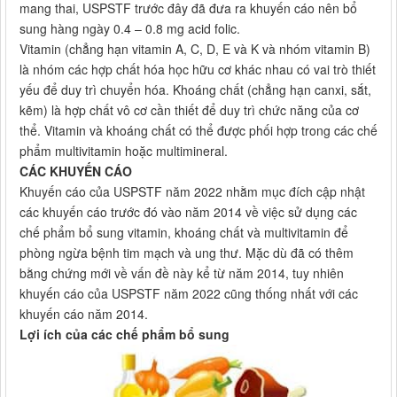
mang thai, USPSTF trước đây đã đưa ra khuyến cáo nên bổ
sung hàng ngày 0.4 – 0.8 mg acid folic.
Vitamin (chẳng hạn vitamin A, C, D, E và K và nhóm vitamin B)
là nhóm các hợp chất hóa học hữu cơ khác nhau có vai trò thiết
yếu để duy trì chuyển hóa. Khoáng chất (chẳng hạn canxi, sắt,
kẽm) là hợp chất vô cơ cần thiết để duy trì chức năng của cơ
thể. Vitamin và khoáng chất có thể được phối hợp trong các chế
phẩm multivitamin hoặc multimineral.
CÁC KHUYẾN CÁO
Khuyến cáo của USPSTF năm 2022 nhằm mục đích cập nhật
các khuyến cáo trước đó vào năm 2014 về việc sử dụng các
chế phẩm bổ sung vitamin, khoáng chất và multivitamin để
phòng ngừa bệnh tim mạch và ung thư. Mặc dù đã có thêm
bằng chứng mới về vấn đề này kể từ năm 2014, tuy nhiên
khuyến cáo của USPSTF năm 2022 cũng thống nhất với các
khuyến cáo năm 2014.
Lợi ích của các chế phẩm bổ sung