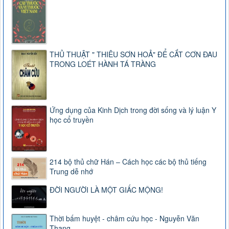
THỦ THUẬT " THIÊU SƠN HOẢ" ĐỂ CẮT CƠN ĐAU
TRONG LOÉT HÀNH TÁ TRÀNG
Ứng dụng của Kinh Dịch trong đời sống và lý luận Y
học cổ truyền
214 bộ thủ chữ Hán – Cách học các bộ thủ tiếng
Trung dễ nhớ
ĐỜI NGƯỜI LÀ MỘT GIẤC MỘNG!
Thời bấm huyệt - châm cứu học - Nguyễn Văn
Thang