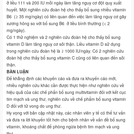
ở liều 111 và 200 IU mỗi ngày làm tăng nguy cơ đột quỵ xuất
huyết. Một nghiên cứu đoàn hệ cho thấy bổ sung nhiều vitamin
B6 (≥ 35 mg/ngày) có liên quan đến việc làm tăng nguy cơ gãy
xương hông so với bổ sung B6 ở liều bình thường (< 2
mg/ngày).
Có 1 thử nghiệm và 2 nghiên cứu đoàn hệ cho thấy bổ sung
vitamin D làm tăng nguy cơ sỏi thận. Liều vitamin D sử dụng
trong nghiên cứu đoàn hệ là ≥ 1000 IU/ngày. Có 2 nghiên cứu
đoàn hệ cho thấy bổ sung vitamin C cũng có liên quan đến sỏi
thận.
BÀN LUẬN
Để khẳng định các khuyến cáo và đưa ra khuyến cáo mới,
nhiều nghiên cứu khác cần được thực hiện như nghiên cứu về
hiệu quả của các chế phẩn bổ sung multivitamin đối với kết cục
tim mạch và ung thư, nghiên cứu về chế phẩm bổ sung vitamin
D đối với tử vong do ung thư.
Hy vọng với bản cập nhật này, các nhân viên y tế có thể tư vấn
và đưa ra lời khuyến tốt hơn cho bệnh nhân về vấn đề bổ sung
vitamin, khoáng chất để phòng ngừa bệnh tim mạch và ung
thư.