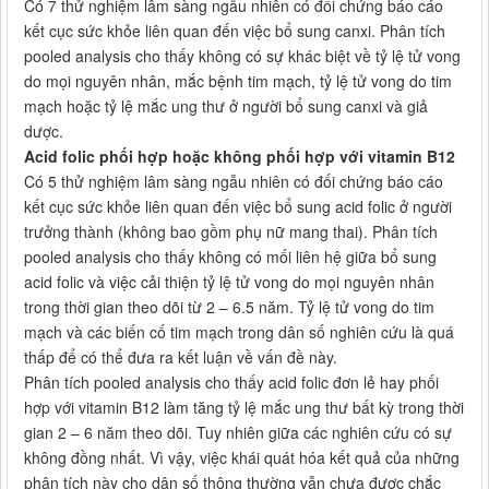
Có 7 thử nghiệm lâm sàng ngẫu nhiên có đối chứng báo cáo
kết cục sức khỏe liên quan đến việc bổ sung canxi. Phân tích
pooled analysis cho thấy không có sự khác biệt về tỷ lệ tử vong
do mọi nguyên nhân, mắc bệnh tim mạch, tỷ lệ tử vong do tim
mạch hoặc tỷ lệ mắc ung thư ở người bổ sung canxi và giả
dược.
Acid folic phối hợp hoặc không phối hợp với vitamin B
12
Có 5 thử nghiệm lâm sàng ngẫu nhiên có đối chứng báo cáo
kết cục sức khỏe liên quan đến việc bổ sung acid folic ở người
trưởng thành (không bao gồm phụ nữ mang thai). Phân tích
pooled analysis cho thấy không có mối liên hệ giữa bổ sung
acid folic và việc cải thiện tỷ lệ tử vong do mọi nguyên nhân
trong thời gian theo dõi từ 2 – 6.5 năm. Tỷ lệ tử vong do tim
mạch và các biến cố tim mạch trong dân số nghiên cứu là quá
thấp để có thể đưa ra kết luận về vấn đề này.
Phân tích pooled analysis cho thấy acid folic đơn lẻ hay phối
hợp với vitamin B12 làm tăng tỷ lệ mắc ung thư bất kỳ trong thời
gian 2 – 6 năm theo dõi. Tuy nhiên giữa các nghiên cứu có sự
không đồng nhất. Vì vậy, việc khái quát hóa kết quả của những
phân tích này cho dân số thông thường vẫn chưa được chắc