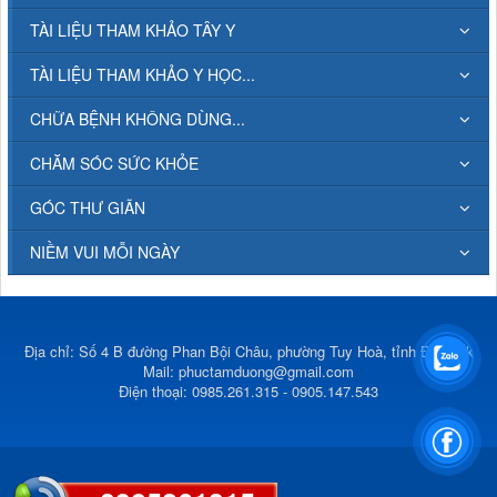
TÀI LIỆU THAM KHẢO TÂY Y
TÀI LIỆU THAM KHẢO Y HỌC...
CHỮA BỆNH KHÔNG DÙNG...
CHĂM SÓC SỨC KHỎE
GÓC THƯ GIÃN
NIỀM VUI MỖI NGÀY
Địa chỉ: Số 4 B đường Phan Bội Châu, phường Tuy Hoà, tỉnh Đắk Lắk
Mail:
phuctamduong@gmail.com
Điện thoại: 0985.261.315 - 0905.147.543