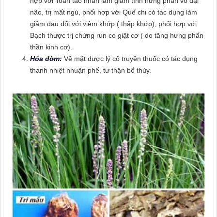
hợp với Toan táo nhân làm giảm tính hưng phấn vỏ đại
não, trị mất ngủ, phối hợp với Quế chi có tác dụng làm
giảm đau đối với viêm khớp ( thấp khớp), phối hợp với
Bạch thược trị chứng run co giật cơ ( do tăng hưng phấn
thần kinh cơ).
Hóa đờm:
Về mặt dược lý cổ truyền thuốc có tác dụng
thanh nhiệt nhuận phế, tư thận bổ thủy.