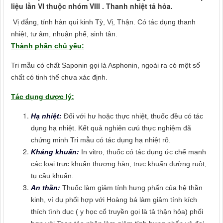
liệu lần VI thuộc nhóm VIII . Thanh nhiệt tả hỏa.
Vị đắng, tính hàn qui kinh Tỳ, Vị, Thận. Có tác dụng thanh
nhiệt, tư âm, nhuận phế, sinh tân.
Thành phần chủ yếu:
Tri mẫu có chất Saponin gọi là Asphonin, ngoài ra có một số
chất có tinh thể chưa xác định.
Tác dụng dược lý:
Hạ nhiệt:
Đối với hư hoặc thực nhiệt, thuốc đều có tác
dụng hạ nhiệt. Kết quả nghiên cưú thực nghiệm đã
chứng minh Tri mẫu có tác dụng hạ nhiệt rõ.
Kháng khuẩn:
In vitro, thuốc có tác dụng ức chế mạnh
các loại trực khuẩn thương hàn, trực khuẩn đường ruột,
tụ cầu khuẩn.
An thần:
Thuốc làm giảm tính hưng phấn của hệ thần
kinh, ví dụ phối hợp với Hoàng bá làm giảm tính kích
thích tình dục ( y học cổ truyền gọi là tả thận hỏa) phối