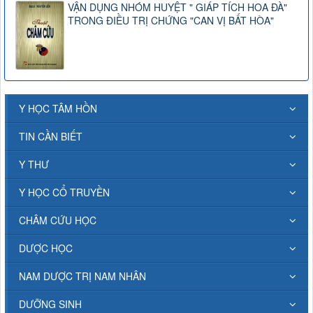
VẬN DỤNG NHÓM HUYỆT " GIÁP TÍCH HOA ĐÀ"
TRONG ĐIỀU TRỊ CHỨNG "CAN VỊ BẤT HÒA"
Y HỌC TÂM HỒN
TIN CẦN BIẾT
Y THƯ
Y HỌC CỔ TRUYỀN
CHÂM CỨU HỌC
DƯỢC HỌC
NAM DƯỢC TRỊ NAM NHÂN
DƯỠNG SINH