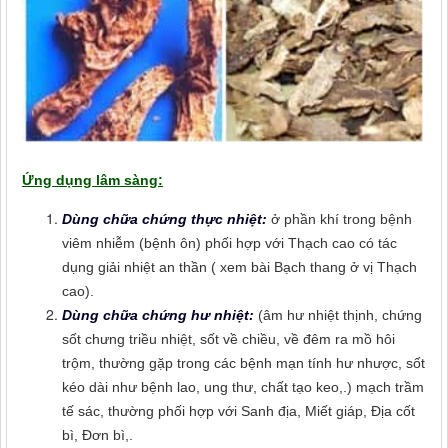
Ứng dụng lâm sàng:
Dùng chữa chứng thực nhiệt:
ở phần khí trong bệnh
viêm nhiễm (bệnh ôn) phối hợp với Thạch cao có tác
dụng giải nhiệt an thần ( xem bài Bạch thang ở vị Thạch
cao).
Dùng chữa chứng hư nhiệt:
(âm hư nhiệt thịnh, chứng
sốt chưng triều nhiệt, sốt về chiều, về đêm ra mồ hôi
trộm, thường gặp trong các bệnh mạn tính hư nhược, sốt
kéo dài như bệnh lao, ung thư, chất tạo keo,.) mạch trầm
tế sác, thường phối hợp với Sanh địa, Miết giáp, Địa cốt
bì, Đơn bì,.