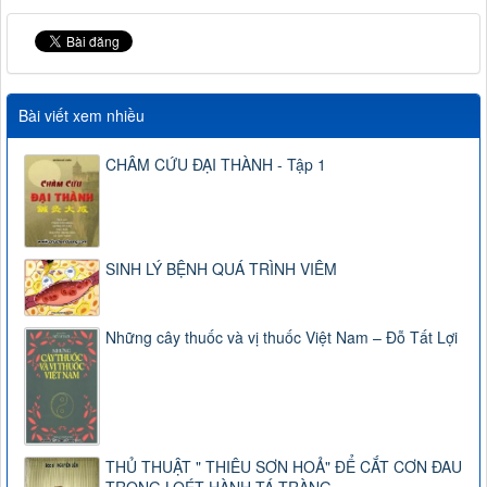
Bài viết xem nhiều
CHÂM CỨU ĐẠI THÀNH - Tập 1
SINH LÝ BỆNH QUÁ TRÌNH VIÊM
Những cây thuốc và vị thuốc Việt Nam – Đỗ Tất Lợi
THỦ THUẬT " THIÊU SƠN HOẢ" ĐỂ CẮT CƠN ĐAU
TRONG LOÉT HÀNH TÁ TRÀNG