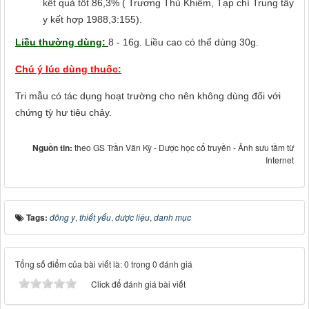
kết quả tốt 86,3% ( Trương Thủ Khiêm, Tạp chí Trung tây
y kết hợp 1988,3:155).
Liều thường dùng:
8 - 16g. Liều cao có thể dùng 30g.
Chú ý lúc dùng thuốc:
Tri mẫu có tác dụng hoạt trường cho nên không dùng đối với
chứng tỳ hư tiêu chảy.
Nguồn tin:
theo GS Trần Văn Kỳ - Dược học cổ truyền - Ảnh sưu tầm từ
Internet
Tags:
đông y
,
thiết yếu
,
dược liệu
,
danh mục
Tổng số điểm của bài viết là: 0 trong 0 đánh giá
Click để đánh giá bài viết