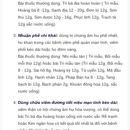
Bài thuốc thường dùng: Tri bá địa hoàn hoàn ( Tri mẫu,
Hoàng bá 8 -12g, Sanh địa 12 - 20g, Đơn bì 12g, Sơn
thù 12g, Sơn dược 12g - 16g, Phục linh 12g, Trạch tả
12g sắc nước uống).
Nhuận phế chỉ khái:
dùng trị chứng âm hư phế nhiệt,
ho khan trong các bệnh viêm phế quản mạn tính, viêm
phổi kéo dài hoặc ho đờm vàng.
Bài thuốc thường dùng: Nhị mẫu tán ( Tri mẫu, Bối mẫu
mỗi thứ 12g) hoặc bài Tri mẫu tán (Tri mẫu 12g, Bối mẫu
8 - 12g, Sài hồ 8g, Hoàng kỳ 12g, Tử uyển 12g, Mã đầu
linh 12g, Hạnh nhân 12g, Pháp Bán hạ 8 - 12g, Tang
bạch bì 12g, Bạch phàn 2g, Khoản đông hoa 12g, sắc
nước uống).
Dùng chữa viêm đường tiết niệu mạn tính kéo dài:
viêm thận có hội chứng âm hư hỏa vượng, có thể dùng
bài Tri bá địa hoàng hoàn uống với nước sắc Rễ tranh
hoặc Kim ngân hoa có kết quả tốt nhất là đối với bệnh