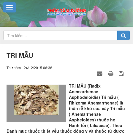
TRI MẪU
Thứ năm - 24/12/2015 06:38
TRI MẪU (Radix
Anemarrhenae -
Asphodeloidis) Tri mẫu (
Rhizoma Anemarrhenae) là
thân rễ khô của cây Tri mẫu
( Anemarrhenae
Aspheloides) thuộc họ
.
Hành tỏi ( Liliaceae). Theo
Danh mục thuốc thiết yếu thuốc đông y và thuốc từ dược