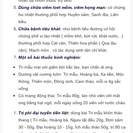
nhân đã nhờn thuốc trụ sinh.
Dùng chữa viêm loét mồm, viêm họng mạn:
có chứng
hư nhiệt thường phối hợp Huyền sâm, Sanh địa, Liên
kiều.
Chữa bệnh tiêu khát:
như bệnh tiểu đường có hội
chứng phế vị táo nhiệt ( mồm khô, bứt rứt, khát nước, .)
thường phối hợp Cát căn, Thiên hoa phấn ( Qua lâu
căn), Mạch môn . có tác dụng sinh tân chỉ khát.
Một số bài thuốc kinh nghiệm:
Tri mẫu mài với giấm bôi hắc lào, ban chẩn dị ứng.
Dương vật cương luôn: Tri mẫu, Hoàng bá, Xa tiền, Mộc
thông, Thiên môn, Đông sinh, Cam thảo, mỗi vị 4g sắc
uống.
Có mang động thai: Tri mẫu 80g, tán nhỏ viên với mật
ong bằng hạt ngô, mỗi ngày uống 20 viên với nước cháo.
Trị phì đại tuyến tiền liệt:
dùng bài Tri mẫu khôn thảo
thang ( Tri mẫu, Hoàng bá, Ngưu tất đều 20g, Đơn sâm
30 - 50g, Đại hoàng 10 - 15g, Ích mẫu thảo 50g, trị 80 ca